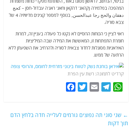
בניסוי, הנחשב לראשון מסוגו באזור, השתתפו מפקדי כוחות משמרות
המהפכה בפלמירה (קהאג' דהקאן וחאג' ראג'ה עבדול-חסן – كحج
دهقان والحج رجا عبدالحسن, בנוסף למספר קצינים מדיוויזיה 4 של
צבא סוריה.
ראוי לציין כי הכוחות הרוסיים לא נקטו כל פעולה בעניין זה, למרות
חומרת התפתחות זו, המאששת את המידה שבה המיליציות
האיראניות מסוגלות לחדור צבאית לסוריה ולהרחיב את השפעתן ללא
הרתעה של ממש.
קרדיט לתמונה: רשת עין הפרת
F
T
E
T
W
a
w
m
el
h
c
itt
ai
e
at
e
er
l
g
s
←
שני סוגי תה נפוצים גורמים לעלייה חדה בלחץ הדם
b
ra
A
תוך דקות