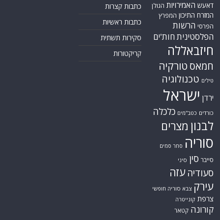
האמירויות
דאעש
הגולן
כתבות קצרות
המזרח התיכון
המפרץ
כתבות ראשיות
הרשות
הפרסי
הפלסטינית
חות'ים
סקירות תשתית
חיזבאללה
קריקטורות
טורקיה
חמאס
טכנולוגיה
טילים
ישראל
ירדן
כלכלה
כורדים
כטב"מים
לבנון
מצרים
סוריה
סחר סמים
סין
סייבר
סיני
עזה
סעודיה
עירק
צבא סוריה חופשי
צרפת
קונייטרה
קורונה
קטאר