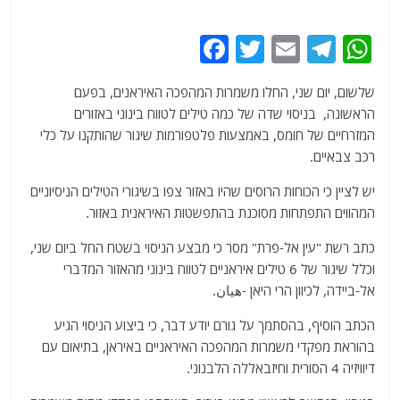
F
T
E
T
W
a
w
m
el
h
שלשום, יום שני, החלו משמרות המהפכה האיראנים, בפעם
c
itt
ai
e
at
הראשונה, בניסוי שדה של כמה טילים לטווח בינוני באזורים
e
er
l
g
s
המזרחיים של חומס, באמצעות פלטפורמות שיגור שהותקנו על כלי
b
ra
A
רכב צבאיים.
o
m
p
יש לציין כי הכוחות הרוסים שהיו באזור צפו בשיגורי הטילים הניסיוניים
o
p
המהווים התפתחות מסוכנת בהתפשטות האיראנית באזור.
k
כתב רשת "עין אל-פרת" מסר כי מבצע הניסוי בשטח החל ביום שני,
וכלל שיגור של 6 טילים איראניים לטווח בינוני מהאזור המדברי
אל-ביידה, לכיוון הרי היאן -هيان.
הכתב הוסיף, בהסתמך על גורם יודע דבר, כי ביצוע הניסוי הגיע
בהוראת מפקדי משמרות המהפכה האיראניים באיראן, בתיאום עם
דיוויזיה 4 הסורית וחיזבאללה הלבנוני.