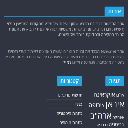
אודות
אתר החדשות נציב.נט מבצע איסוף ועיבוד של מידע ממקורות המודיעין הגלוי
(רשתות חברתיות, עיתונות, עדויות מקומיות ועוד) על מנת להביא את תמונת
המצב המקיפה והמדויקת ביותר של השטח.
אתר Nziv.net מכבד את זכויות היוצרים ועושה מאמצים לאיתור בעלי הזכויות
ביצירות הכלולות בכתבות. אם זיהית יצירה שאתה בעל הזכויות בה ואתה מעוניין
להסירה מהכתבה, אנא פנה אלינו
למייל
תגיות
קטגוריות
אוקראינה
או"ם
חדשות מהעולם
איראן
אירופה
כללי
ארה"ב
כתבות היסטוריה
אפריקה
כתבות מומחים
בריטניה
גרמניה