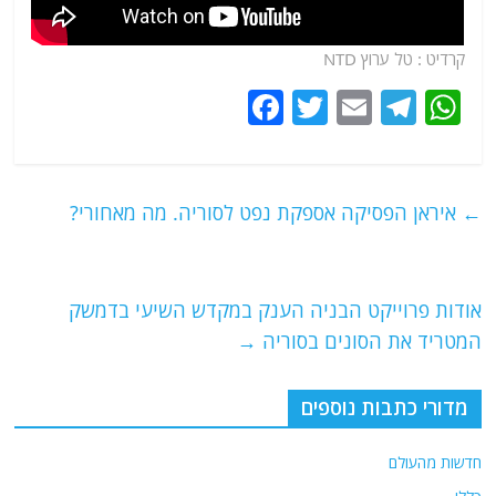
קרדיט : טל
ערוץ NTD
F
T
E
T
W
a
w
m
el
h
c
itt
ai
e
at
e
er
l
g
s
←
איראן הפסיקה אספקת נפט לסוריה. מה מאחורי?
b
ra
A
o
m
p
o
p
אודות פרוייקט הבניה הענק במקדש השיעי בדמשק
המטריד את הסונים בסוריה
→
k
מדורי כתבות נוספים
חדשות מהעולם