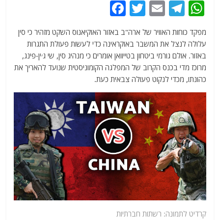
F
T
E
T
W
a
w
m
el
h
מפקד כוחות האוויר של ארה"ב באזור האוקיאנוס השקט מזהיר כי סין
c
itt
ai
e
at
עלולה לנצל את המשבר באוקראינה כדי לעשות פעולת התגרות
e
er
l
g
s
באזור. אולם גורמי ביטחון בטייוואן אומרים כי מנהיג סין, שי ג׳ין-פינג,
b
ra
A
מרוכז מדי בכנס הקרוב של המפלגה הקומוניסטית שנועד להאריך את
כהונתו, מכדי לנקוט פעולה צבאית כעת.
o
m
p
o
p
k
קרדיט לתמונה: רשתות חברתיות