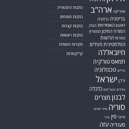
אתר Nziv.net מכבד את זכויות היוצרים ועושה מאמצים לאיתור בעלי הזכויות
ביצירות הכלולות בכתבות. אם זיהית יצירה שאתה בעל הזכויות בה ואתה מעוניין
להסירה מהכתבה, אנא פנה אלינו
למייל
תגיות
קטגוריות
אוקראינה
או"ם
חדשות מהעולם
איראן
אירופה
כללי
ארה"ב
כתבות היסטוריה
אפריקה
כתבות מומחים
בריטניה
גרמניה
האמירויות
דאעש
הגולן
כתבות קצרות
המזרח התיכון
המפרץ
כתבות ראשיות
הרשות
הפרסי
הפלסטינית
חות'ים
סקירות תשתית
חיזבאללה
קריקטורות
טורקיה
חמאס
טכנולוגיה
טילים