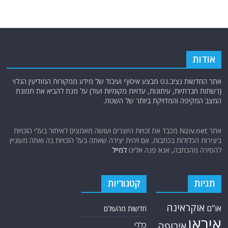
מאזן הכוחות בצפון אפריקה
חמדנות בצל המלחמה הקרה: כשהאינטרס של אפל מתנגש חזיתית עם
הביטחון הלאומי של ארה"ב
לא רק דולרים: המהלך הדרמטי של בייג'ינג שמציב קו גבול חדש לאימפריה
האמריקאית
Cronica universalis: סיפורים על אמריקה הצפונית הסתובבו באזור הים
התיכון כ-150 שנה לפני קולומבוס
אודות
אתר החדשות נציב.נט מבצע איסוף ועיבוד של מידע ממקורות המודיעין הגלוי
(רשתות חברתיות, עיתונות, עדויות מקומיות ועוד) על מנת להביא את תמונת
המצב המקיפה והמדויקת ביותר של השטח.