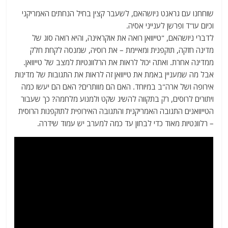
שוחחנו עם גראנט ניושהאם, לשעבר קצין בחיל הנחתים האמריקני
וכיום עו"ד ופרשן לענייני אסיה.
לדברי ניושהאם, "טייוואן רואה את אוקראינה, והיא רואה סוג של
מדינה חזקה, תוקפנית ומאיימת – את רוסיה, שמנסה לקחת חלק
ממדינה אחרת. ואתה יכול לראות את הרלוונטיות למצב של טייוואן.
אבל מה שמעניין באמת את טייוואן זה לראות את התגובות של מדינות
אירופה ושל ארה"ב במיוחד. האם הם מוותרים? האם הם יעשו כמה
ויתורים לרוסים, רק בתקווה להשיג שקט ולמנוע מלחמה? כך שעבור
הטייוואנים התגובה האמריקנית והתגובה האירופית לתוקפנות הרוסית
– רלוונטיות מאוד כדי לבחון עד כמה למערב יש עמוד שידרה.