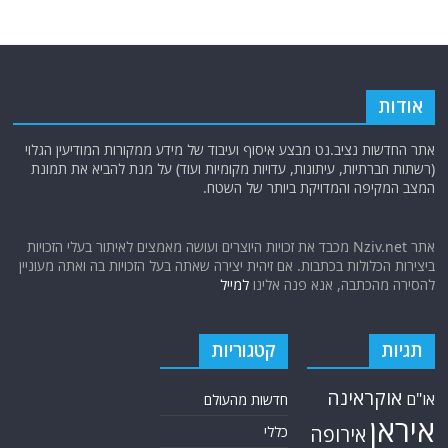
אודות
אתר החדשות נציב.נט מבצע איסוף ועיבוד של מידע ממקורות המודיעין הגלוי
(רשתות חברתיות, עיתונות, עדויות מקומיות ועוד) על מנת להביא את תמונת
המצב המקיפה והמדויקת ביותר של השטח.
אתר Nziv.net מכבד את זכויות היוצרים ועושה מאמצים לאיתור בעלי הזכויות
ביצירות הכלולות בכתבות. אם זיהית יצירה שאתה בעל הזכויות בה ואתה מעוניין
להסירה מהכתבה, אנא פנה אלינו
למייל
תגיות
קטגוריות
אוקראינה
או"ם
חדשות מהעולם
איראן
אירופה
כללי