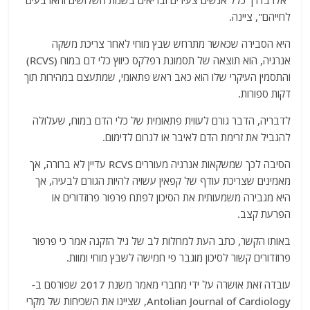
"אלו בדרך כלל אנשים צעירים ובריאים בשנות השלושים והארבעים
לחייהם", ציינה.
היא הסבירה שכאשר מתרחש שבץ מוחי לאחר צריכת משקה
אנרגיה, הוא תוצאה של תסמונת רפלקס כיווץ כלי דם במוח (RCVS)
והתסמין העיקרי שלו הוא כאב ראש פתאומי, שמתעצם במהירות תוך
דקות ספורות.
לדבריה, הדבר גורם לעווית פתאומית של כלי הדם במוח, שעלולה
להגביל את זרימת הדם לאיבר או לגרום לדימום.
הסיבה לכך שמשקאות אנרגיה מעוררים RCVS עדיין לא ברורה, אך
מאמינים שצריכת עודף של קפאין עשויה להיות הגורם לבעיה, אך
היא מגבירה משמעותית את הסיכון לפתח פרפור פרוזדורים או
הפרעת קצב.
באותו הקשר, כתב העת למחלות לב של גיל הזקנה אמר כי פרפור
פרוזדורים קשור לסיכון מוגבר פי חמישה לשבץ מוחי ומוות.
עובדה זאת אושרה על ידי מחברי מאמר משנת 2017 שפורסם ב-
Antolian Journal of Cardiology, שציינו את השכיחות של מקרי