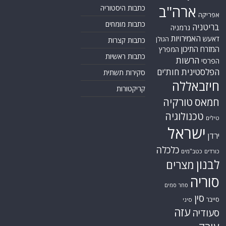
ארה"ב
כתבות היסטוריה
אפריקה
כתבות מומחים
בריטניה
גרמניה
האמירויות
דאעש
הגולן
כתבות קצרות
המזרח התיכון
המפרץ
כתבות ראשיות
הרשות
הפרסי
הפלסטינית
חות'ים
סקירות תשתית
חיזבאללה
קריקטורות
טורקיה
חמאס
טכנולוגיה
טילים
ישראל
ירדן
כלכלה
כורדים
כטב"מים
לבנון
מצרים
סוריה
סחר סמים
סין
סייבר
סיני
עזה
סעודיה