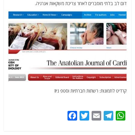
דום לב בלתי מוסברים לאחר צריכת משקאות אנרגיה.
קרדיט לתמונות: רשתות חברתיות וסטפ ניוז
F
T
E
T
W
a
w
m
el
h
c
itt
ai
e
at