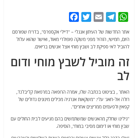
F
T
E
T
W
a
w
m
el
h
אתר החדשות של העיתון אנגלי – "דיילי אקספרס", בדו"ח שפורסם
c
itt
ai
e
at
היום, חמישי, הזהיר מפני משקה פופולרי מאוד, ואישר שהוא עלול
e
er
l
g
s
להוביל לאי ספיקת לב ושבץ מוחי אצל אנשים בריאים.
b
ra
A
זה מוביל לשבץ מוחי ודום
o
m
p
לב
o
p
k
האתר , בציטוט בכתבה שלו, אמרה הרופאה במרפאת קליבלנד,
רולה אל-חאג' עלי: "משקאות אנרגיה מכילים מינונים גדולים של
קפאין ולפעמים ממריצים אחרים".
"גילינו שחלק מהאנשים שמשתמשים בהם מגיעים לבית החולים עם
שבץ מוחי או דימום מסיבי במוח", הוסיפה.