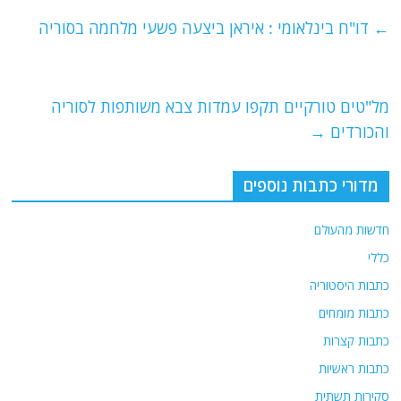
e
er
l
g
s
←
דו"ח בינלאומי : איראן ביצעה פשעי מלחמה בסוריה
b
ra
A
o
m
p
o
p
מל"טים טורקיים תקפו עמדות צבא משותפות לסוריה
והכורדים
→
k
מדורי כתבות נוספים
חדשות מהעולם
כללי
כתבות היסטוריה
כתבות מומחים
כתבות קצרות
כתבות ראשיות
סקירות תשתית