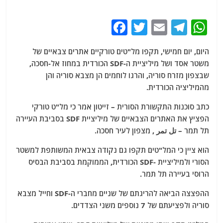
F
T
E
T
W
a
w
m
el
h
היום, יום חמישי, תקפו מל"טים טורקיים אתרים צבאיים של
c
itt
ai
e
at
משטר אסד ושל מיליציית ה-SDF הכורדית במחוז אל-חסכה,
e
er
l
g
s
שבצפון מזרח סוריה, והרגו לוחמים הן מצבא סוריה והן
b
ra
A
מהמיליציה הכורדית.
o
m
p
כתב סוכנות התקשורת הסורית – זייטון אמר כי מל"ט טורקי
o
p
הפציץ את האתרים הצבאיים של מיליציית SDF בסביבת העיירה
תל תמר – تل تمر , מצפון לעיר חסכה.
k
הוא ציין כי המל"טים תקפו גם נקודה צבאית המשותפת למשטר
הסורי ולמיליציית -SDF הכורדית, הממוקמת בסביבת הבסיס
הרוסי בעיירה תל תמר.
ההפצצה הביאה להריגתם של שניים מחברי ה-SDF וחייל מצבא
סוריה ולפציעתם של 7 נוספים משני הצדדים.