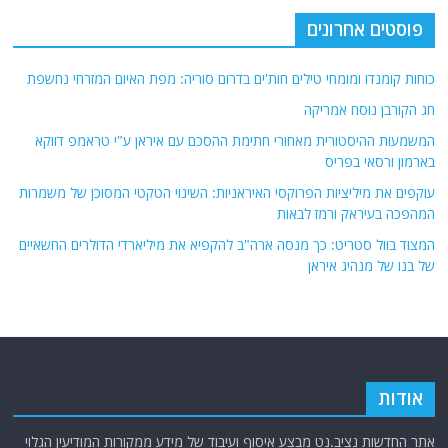
פוסטים אחרונים
כוחות קומנדו ומומחי טילים חות'ים בדרום סוריה: מפת האיום המזרחי נחשפת
חג הקורבן נוסח אמריקה
המשמעות ההיסטורית מאחורי חתימת ההסכם עם איראן ע"י טראמפ דווקא
בארמון ורסאי בפריס
עוקפים את מיליציות הפרוקסי האיראניות: השינוי הטקטי המסוכן של משמרות
המהפכה בעיראק ורמז לבאות
המצוד בוול סטריט: כך מנסה ארה"ב להקפיא את מיליארדי הדולרים החשאיים
של בנו של מנהיג איראן
אודות
אתר החדשות נציב.נט מבצע איסוף ועיבוד של מידע ממקורות המודיעין הגלוי