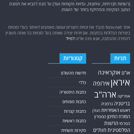
(רשתות חברתיות, עיתונות, עדויות מקומיות ועוד) על מנת להביא את תמונת
המצב המקיפה והמדויקת ביותר של השטח.
אתר Nziv.net מכבד את זכויות היוצרים ועושה מאמצים לאיתור בעלי הזכויות
ביצירות הכלולות בכתבות. אם זיהית יצירה שאתה בעל הזכויות בה ואתה מעוניין
להסירה מהכתבה, אנא פנה אלינו
למייל
תגיות
קטגוריות
אוקראינה
או"ם
חדשות מהעולם
איראן
אירופה
כללי
ארה"ב
כתבות היסטוריה
אפריקה
כתבות מומחים
בריטניה
גרמניה
האמירויות
דאעש
הגולן
כתבות קצרות
המזרח התיכון
המפרץ
כתבות ראשיות
הרשות
הפרסי
הפלסטינית
חות'ים
סקירות תשתית