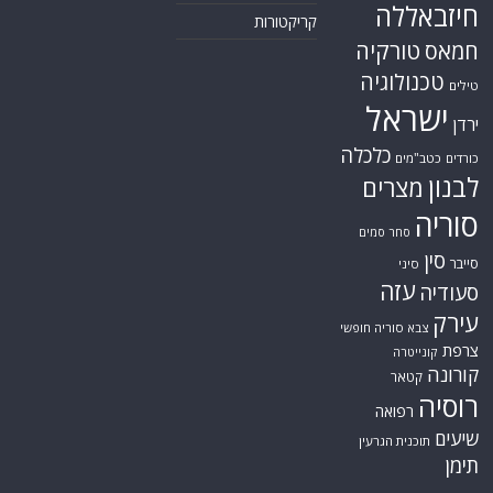
חיזבאללה
קריקטורות
טורקיה
חמאס
טכנולוגיה
טילים
ישראל
ירדן
כלכלה
כורדים
כטב"מים
לבנון
מצרים
סוריה
סחר סמים
סין
סייבר
סיני
עזה
סעודיה
עירק
צבא סוריה חופשי
צרפת
קונייטרה
קורונה
קטאר
רוסיה
רפואה
שיעים
תוכנית הגרעין
תימן