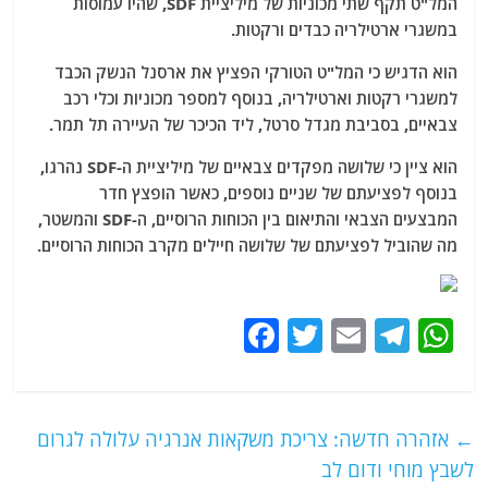
המל"ט תקף שתי מכוניות של מיליציית SDF, שהיו עמוסות
במשגרי ארטילריה כבדים ורקטות.
הוא הדגיש כי המל"ט הטורקי הפציץ את ארסנל הנשק הכבד
למשגרי רקטות וארטילריה, בנוסף למספר מכוניות וכלי רכב
צבאיים, בסביבת מגדל סרטל, ליד הכיכר של העיירה תל תמר.
הוא ציין כי שלושה מפקדים צבאיים של מיליציית ה-SDF נהרגו,
בנוסף לפציעתם של שניים נוספים, כאשר הופצץ חדר
המבצעים הצבאי והתיאום בין הכוחות הרוסיים, ה-SDF והמשטר,
מה שהוביל לפציעתם של שלושה חיילים מקרב הכוחות הרוסיים.
F
T
E
T
W
a
w
m
el
h
c
itt
ai
e
at
e
er
l
g
s
←
אזהרה חדשה: צריכת משקאות אנרגיה עלולה לגרום
b
ra
A
לשבץ מוחי ודום לב