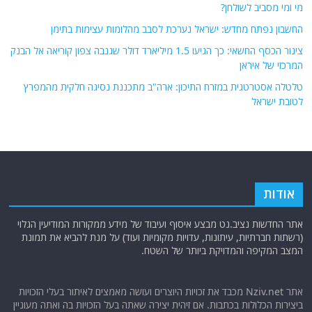
מי ומי מסביב לשולחן?
החשבון נפתח מחדש: ישראל נערכת לסבב מהלומות עצימות בתימן
צינור הכסף החשאי: כך הגיעו 1.5 מיליארד דולר שגנבה צפון קוריאה אל הבנק
המרכזי של איראן
טלטלה אסטרטגית במזרח התיכון: ארה"ב מתכננת נסיגה חלקית מהמפרץ
לטובת ישראל
אודות
אתר החדשות נציב.נט מבצע איסוף ועיבוד של מידע ממקורות המודיעין הגלוי
(רשתות חברתיות, עיתונות, עדויות מקומיות ועוד) על מנת להביא את תמונת
המצב המקיפה והמדויקת ביותר של השטח.
אתר Nziv.net מכבד את זכויות היוצרים ועושה מאמצים לאיתור בעלי הזכויות
ביצירות הכלולות בכתבות. אם זיהית יצירה שאתה בעל הזכויות בה ואתה מעוניין