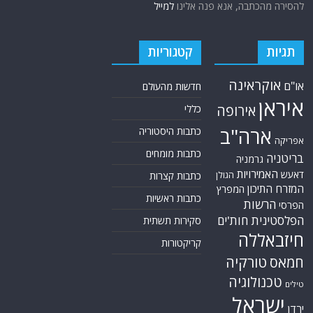
להסירה מהכתבה, אנא פנה אלינו
למייל
תגיות
קטגוריות
אוקראינה
או"ם
חדשות מהעולם
איראן
אירופה
כללי
ארה"ב
כתבות היסטוריה
אפריקה
כתבות מומחים
בריטניה
גרמניה
האמירויות
דאעש
הגולן
כתבות קצרות
המזרח התיכון
המפרץ
כתבות ראשיות
הרשות
הפרסי
הפלסטינית
חות'ים
סקירות תשתית
חיזבאללה
קריקטורות
טורקיה
חמאס
טכנולוגיה
טילים
ישראל
ירדן