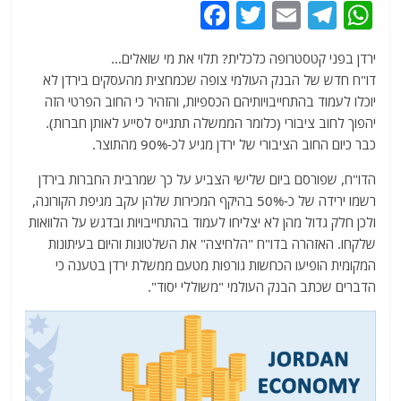
F
T
E
T
W
a
w
m
el
h
ירדן בפני קטסטרופה כלכלית? תלוי את מי שואלים…
c
itt
ai
e
at
דו"ח חדש של הבנק העולמי צופה שכמחצית מהעסקים בירדן לא
e
er
l
g
s
יוכלו לעמוד בהתחייבויותיהם הכספיות, והזהיר כי החוב הפרטי הזה
b
ra
A
יהפוך לחוב ציבורי (כלומר הממשלה תתגייס לסייע לאותן חברות).
כבר כיום החוב הציבורי של ירדן מגיע לכ-90% מהתוצר.
o
m
p
o
p
הדו"ח, שפורסם ביום שלישי הצביע על כך שמרבית החברות בירדן
רשמו ירידה של כ-50% בהיקף המכירות שלהן עקב מגיפת הקורונה,
k
ולכן חלק גדול מהן לא יצליחו לעמוד בהתחייבויות ובדגש על הלוואות
שלקחו. האזהרה בדו"ח "הלחיצה" את השלטונות והיום בעיתונות
המקומית הופיעו הכחשות גורפות מטעם ממשלת ירדן בטענה כי
הדברים שכתב הבנק העולמי "משוללי יסוד".