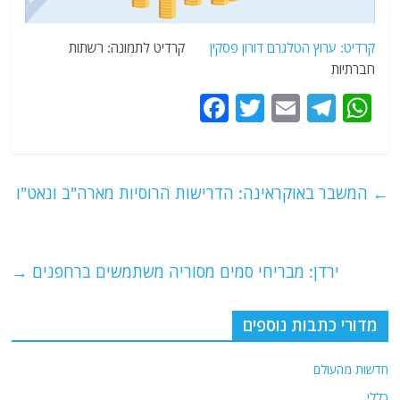
קרדיט:
ערוץ
הטלגרם דורון פסקין
קרדיט לתמונה: רשתות
חברתיות
F
T
E
T
W
a
w
m
el
h
c
itt
ai
e
at
e
er
l
g
s
←
המשבר באוקראינה: הדרישות הרוסיות מארה"ב ונאט"ו
b
ra
A
o
m
p
o
p
ירדן: מבריחי סמים מסוריה משתמשים ברחפנים
→
k
מדורי כתבות נוספים
חדשות מהעולם
כללי