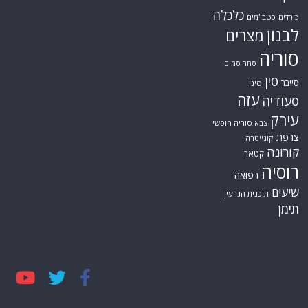
כלכלה
כורדים
כטב"מים
לבנון
מצרים
סוריה
סחר סמים
סין
סייבר
סיני
עזה
סעודיה
עירק
צבא סוריה חופשי
צרפת
קונייטרה
קורונה
קטאר
רוסיה
רפואה
שיעים
תוכנית הגרעין
תימן