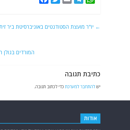
a
w
m
el
h
c
itt
ai
e
at
e
er
l
g
s
←
יו"ר מועצת הסטודנטים באוניברסיטת ביר זי
b
ra
A
o
m
p
o
p
המורדים בגולן 
k
כתיבת תגובה
יש
להתחבר למערכת
כדי לכתוב תגובה.
אודות