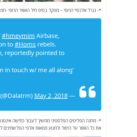
*- גנרל אלכסיי הרוסי – מפקד בסיס חיל האוויר הרוסי -חמ
f
#hmeymim
Airbase,
ion to
#Homs
rebels.
, reportedly pointed to
 in touch w/ me all along'
May 2, 2018
— Riam Dalati (@Dalatrm)
*- מחנה הפליטים הפלסטיני ממשיך לעבור כתישה אינטנסי
את כל האזור עד היסוד ולמנוע ממאות אלפי הפלשתינים 