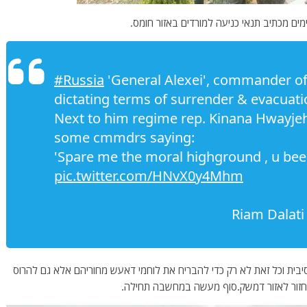
ימים מכתיב תנאי כניעה למורדים באזור חומס.
#Russia
'General Alexei', commander o
dictating terms of surrender & evacuat
Next to him regime rep. Kinana Hwayjeh
some cmmdrs saying:
'Spare me the moral highground , u been
pic.twitter.com/HNvX0y4Mhm
בית וכל זאת לא רק כדי להבריח את לוחמי דאעש מחוריהם אלא גם להרוס
לחזור לאזור דמשק.סוף מעשה במחשבה תחילה.