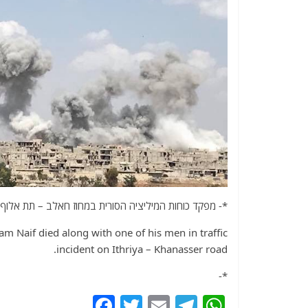
*- מפקד כוחות המיליציה הסורית במחוז חאלב – תת אלוף ה
 Naif died along with one of his men in traffic
incident on Ithriya – Khanasser road.
*-
F
T
E
T
W