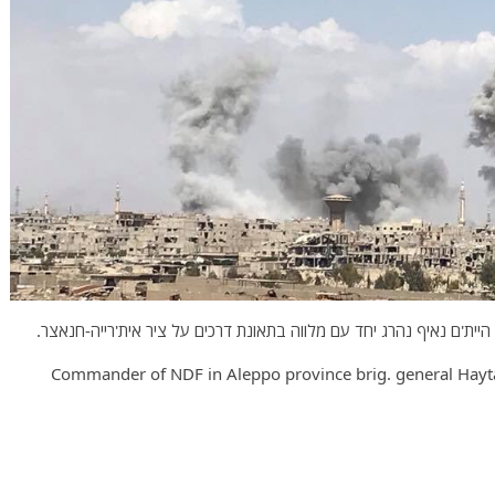
יית'ם נאיף נהרג יחד עם מלווה בתאונת דרכים על ציר אית'רייה-חנאצר.
Commander of NDF in Aleppo province brig. general Haytam