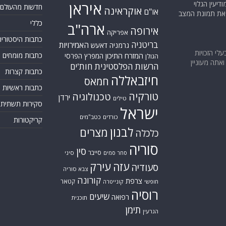
יעין הגלוי
איראן
חדשות מהעולם
אוקראינה
או"ם
א את תמונת המצב
כללי
ארה"ב
אירופה
אפריקה
כתבות היסטוריה
בריטניה
האמירויות
גרמניה
דאעש
בעלי הזכויות
המזרח התיכון
כתבות מומחים
המפרץ הפרסי
הגולן
אתה מעוניין
הרשות הפלסטינית
חות'ים
כתבות קצרות
חיזבאללה
חמאס
כתבות ראשיות
טורקיה
טכנולוגיה
ירדן
טילים
סקירות תשתית
ישראל
כורדים
כטב"מים
קריקטורות
לבנון
מצרים
כלכלה
סוריה
סין
סייבר
סיני
סחר סמים
עזה
עירק
סעודיה
צבא סוריה
קורונה
צרפת
קטאר
חופשי
קונייטרה
רוסיה
שיעים
רפואה
תוכנית
תימן
הגרעין