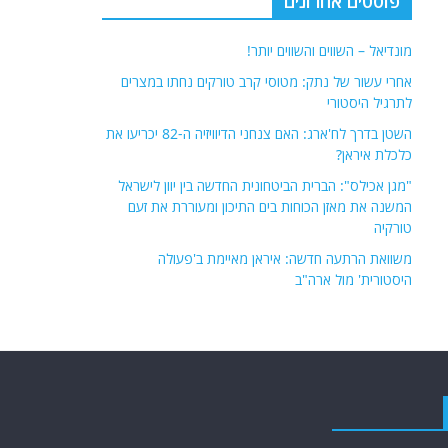
פוסטים אחרונים
מונדיאל – השווים והשווים יותר!
אחרי עשור של נתק: מטוסי קרב טורקים נחתו במצרים
לתרגיל היסטורי
השטן בדרך לח'ארג: האם צנחני הדיוויזיה ה-82 יכריעו את
כלכלת איראן?
"מגן אכילס": הברית הביטחונית החדשה בין יוון לישראל
המשנה את מאזן הכוחות בים התיכון ומעוררת את זעם
טורקיה
משוואת הרתעה חדשה: איראן מאיימת ב'פעולה
היסטורית' מול ארה"ב