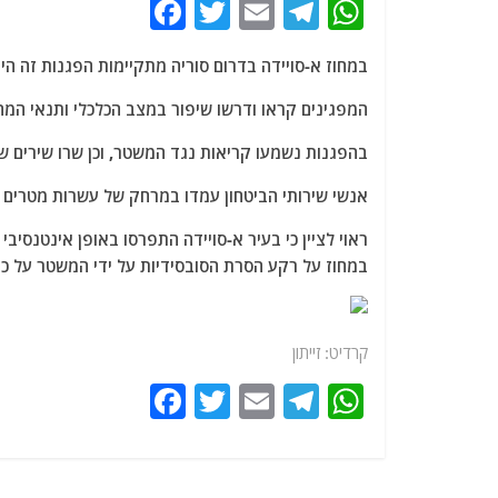
F
T
E
T
W
a
w
m
el
h
במחוז א-סויידה בדרום סוריה מתקיימות הפגנות זה הי
c
itt
ai
e
at
e
er
l
g
s
המפגינים קראו ודרשו שיפור במצב הכלכלי ותנאי המ
b
ra
A
בהפגנות נשמעו קריאות נגד המשטר, וכן שרו שירים
o
m
p
אנשי שירותי הביטחון עמדו במרחק של עשרות מטרים 
o
p
ראוי לציין כי בעיר א-סויידה התפרסו באופן אינטנסי
k
במחוז על רקע הסרת הסובסידיות על ידי המשטר על כמה
קרדיט: זייתון
F
T
E
T
W
a
w
m
el
h
c
itt
ai
e
at