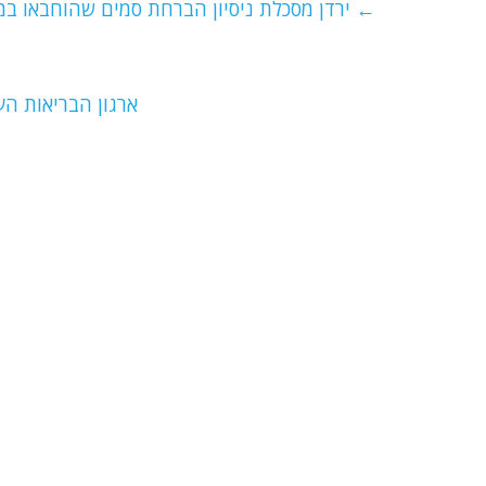
e
er
l
g
s
←
ירדן מסכלת ניסיון הברחת סמים שהוחבאו במ
b
ra
A
o
m
p
o
p
ארגון הבריאות העולמי משמ
k