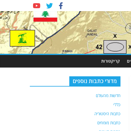
ם
קריקטורות
מדורי כתבות נוספים
חדשות מהעולם
כללי
כתבות היסטוריה
כתבות מומחים