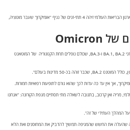
היום, יום שני, דיווח אתר החדשות האמריקאי "Desert" כי ארגון הבריאות העולמי זיהה 4 תתי-זנים של נגיף "אומיקרון" שעבר מוטציה,
Omicro
לפי האתר, ארגון הבריאות העולמי אמר כי "הוא עוקב אחר זני BA.1, BA.2 ו-BA.3, שכולם נופלים תחת הקטגוריה של המוטאנט
קרון", אך אין עד כה עדות לכך שהוא גורם לתופעות רפואיות חמורות.
י, מריה ואן קרכוב, בתגובה לשאלה מתי תסתיים מגפת הקורונה: "אנחנו
ועל המהלך העתידי של זה".
ם, מה שהעלה את החשש שהמגיפה תמשיך להדביק את המחוסנים ואת הלא