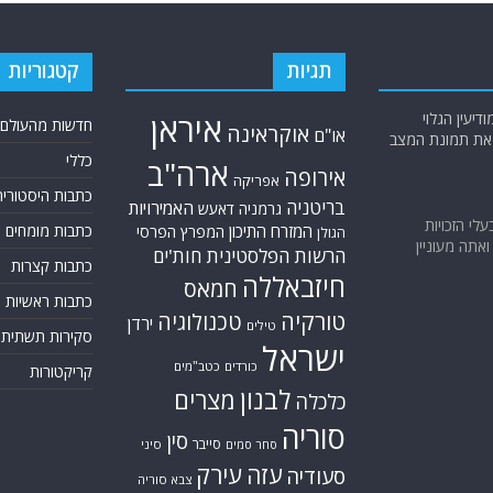
תגיות
קטגוריות
יעין הגלוי
איראן
חדשות מהעולם
אוקראינה
או"ם
א את תמונת המצב
כללי
ארה"ב
אירופה
אפריקה
כתבות היסטוריה
בריטניה
האמירויות
גרמניה
דאעש
בעלי הזכויות
המזרח התיכון
כתבות מומחים
המפרץ הפרסי
הגולן
אתה מעוניין
הרשות הפלסטינית
חות'ים
כתבות קצרות
חיזבאללה
חמאס
כתבות ראשיות
טורקיה
טכנולוגיה
ירדן
טילים
סקירות תשתית
ישראל
כורדים
כטב"מים
קריקטורות
לבנון
מצרים
כלכלה
סוריה
סין
סייבר
סיני
סחר סמים
עזה
עירק
סעודיה
צבא סוריה