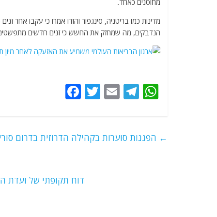
מחוסנים כאחד.
הנדבקים, מה שמחזק את החשש כי זנים חדשים מתפשטים
F
T
E
T
W
a
w
m
el
h
c
itt
ai
e
at
e
er
l
g
s
←
הפגנות סוערות בקהילה הדרוזית בדרום סוריה
b
ra
A
o
m
p
o
p
דוח תקופתי של ועדת האו
k