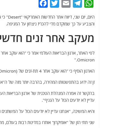
F
T
E
T
W
a
w
m
el
h
c
itt
ai
e
at
והצביע על כך שמוקדם מדי להכריז ניצחון על המגיפה.
e
er
l
g
s
מעקב אחר זנים חדשים של n
b
ra
A
o
m
p
o
p
Omicron."
k
הארגון הוסיף כי "הוא עוקב אחר 4 תת-זנים של (Omicron), כולל המוטנט BA.2, שכבר זוהה בכ-50 מדינות בעולם".
זן זה ידוע בהתפשטותו המהירה, בהרבה יותר מזה של ה"אומי
בהקשר זה אמרה המנהלת הטכנית של ארגון הבריאות העולמ
עדיין לא יודעים הכול על הנגיף".
והיא המשיכה, "אנחנו עדיין לא יודעים הכול על המשתנים 
שני תתי הזן של "אומיקרון" אותרו במדינות רבות בעול