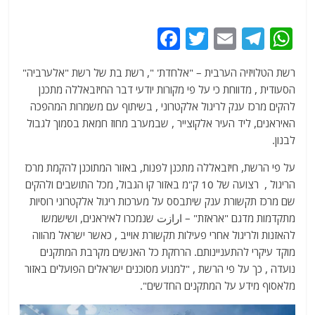
F
T
E
T
W
a
w
m
el
h
רשת הטלויזיה הערבית – "אלחדת' ", רשת בת של רשת "אלערביה"
c
itt
ai
e
at
הסעודית , מדווחת כי על פי מקורות יודעי דבר החיזבאללה מתכנן
e
er
l
g
s
להקים מרכז ענק לריגול אלקטרוני , בשיתוף עם משמרות המהפכה
b
ra
A
האיראנים, ליד העיר אלקוצייר , שבמערב מחוז חמאת בסמוך לגבול
לבנון.
o
m
p
o
p
על פי הרשת, חיזבאללה מתכנן לפנות, באזור המתוכנן להקמת מרכז
הריגול , רצועה של 10 ק"מ באזור קו הגבול, מכל התושבים ולהקים
k
שם מרכז תקשורת ענק שיתבסס על מערכות ריגול אלקטרוני רוסיות
מתקדמות מדגם "אראזת" – ارازت שנמכרו לאיראנים, ושישמשו
להאזנות ולריגול אחרי פעילות תקשורת אוייב , כאשר ישראל מהווה
מוקד עיקרי להתעניינותם. הרחקת כל האנשים מקרבת המתקנים
נועדה , כך על פי הרשת , "למנוע מסוכנים ישראלים הפועלים באזור
מלאסוף מידע על המתקנים החדשים".