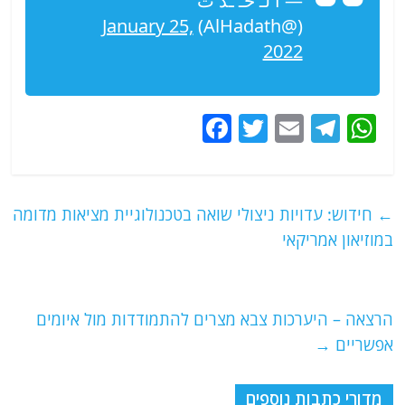
— ا لـ حـ ـد ث
January 25,
(@AlHadath)
2022
F
T
E
T
W
a
w
m
el
h
c
itt
ai
e
at
e
er
l
g
s
←
חידוש: עדויות ניצולי שואה בטכנולוגיית מציאות מדומה
b
ra
A
במוזיאון אמריקאי
o
m
p
o
p
הרצאה – היערכות צבא מצרים להתמודדות מול איומים
k
אפשריים
→
מדורי כתבות נוספים