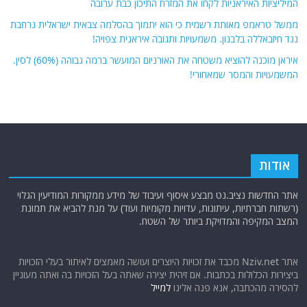
המיליציות האיראניות לקחו את המזרח התיכון כבת ערובה
ממשל טראמפ מאותת רשמית כי הוא יתמוך בהסלמה צבאית ישראלית נרחבת
נגד חיזבאללה בלבנון. משמעויות ותגובה איראנית צפויה!
איראן מוכנה להוציא משטחה את האורניום המועשר ברמה גבוהה (60%) לסין.
המשמעויות והמסר שמאחורי!
אודות
אתר החדשות נציב.נט מבצע איסוף ועיבוד של מידע ממקורות המודיעין הגלוי
(רשתות חברתיות, עיתונות, עדויות מקומיות ועוד) על מנת להביא את תמונת
המצב המקיפה והמדויקת ביותר של השטח.
אתר Nziv.net מכבד את זכויות היוצרים ועושה מאמצים לאיתור בעלי הזכויות
ביצירות הכלולות בכתבות. אם זיהית יצירה שאתה בעל הזכויות בה ואתה מעוניין
להסירה מהכתבה, אנא פנה אלינו
למייל