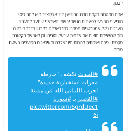
לבנון.
אחת ממטרות הקמת מרכז המודיעין ליד אלקוצייר הוא לתת כיסוי
מודיעיני מבצעי לפעילות הגשר יבשתי האיראני שנועד להעביר
מערכות נשק אסטרטגיות מטהרן לחיזבאללה בלבנון בדרך היבשה
תוך שהשיירות חוצות את אדמות עיראק וסוריה. וכן לאפשר תקשורת
טקטית יציבה ואיכותית לכוחות חיזבאללה והאיראנים הפועלים בשטח
סוריה.
#الحدث
تكشف "خارطة
مقرات استخبارية جديدة"
لحزب اللبناني الله في مدينة
#القصير
بـ
#سوريا
pic.twitter.com/SgrdUec1
6i