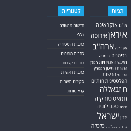
תגיות
קטגוריות
אוקראינה
או"ם
חדשות מהעולם
איראן
אירופה
כללי
ארה"ב
כתבות היסטוריה
אפריקה
כתבות מומחים
בריטניה
גרמניה
האמירויות
דאעש
הגולן
כתבות קצרות
המזרח התיכון
המפרץ
כתבות ראשיות
הרשות
הפרסי
הפלסטינית
חות'ים
סקירות תשתית
חיזבאללה
קריקטורות
טורקיה
חמאס
טכנולוגיה
טילים
ישראל
ירדן
כלכלה
כורדים
כטב"מים