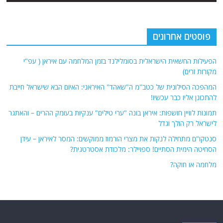
פוסטים אחרונים
הפעילות החשאית הישראלית בסומלילנד בזמן המלחמה עם איראן ( עפ"י
מקורות זרים)
המהפכה הסילונית של כטב"מ ה"שאהד" האיראני: האיום הבא שישראל חייבת
להתכונן אליו כבר עכשיו!
תמונות לוויין חושפות: איראן בונה "ערי טילים" ענקיות בעומק ההרים – והאתגר
לישראל רק הולך וגדל
סנטקו"ם מתחילה לנקות את מצרי הורמוז ממוקשים: המסר לאיראן – עידן
הסחיטה הימית הסתיים! ספויילר: מלכודת אסטרטגית?
מלחמה או חוקה?