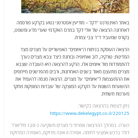
באתר האינטרנט "דקל – מודיעין אסטרטגי נטוע בקרקע פורסמה
לאחרונה הרצאה של אלי דקל במרכז האקדמי שערי מדע ומשפט,
בקורס שמעביר ד"ר צבי צמרת.
הרצאה העוסקת בניתוח ה"איומים" האפשריים על מצרים מצד
המדינות: טורקיה, לוב ואתיופיה ובוחנת כיצד צבא מצרים נערך
להתמודדות מול איומים אלו. הרקע להרצאה היא העובדה שצבא
מצרים מתעצם מאוד בשנים האחרונות, ורבים מהפרשנים מייחסים
את ההתעצמות ל"איומים" על מצרים. הרצאה מנסה להעמיד את
ההשערות השונות על הקרקע המוצקה של עובדות המופקות מחקר
מערכות תשתית.
ניתן לצפות בהרצאה בקישור:
https://www.dekelegypt.co.il/220125
הערה:
במהלך ההרצאה אמרתי כי מצרים משקיעה כ-120 מיליארד
דולר ברכש אמצעי לחימה. אמירה זו אינה מדויקת, האמירה המדויקת