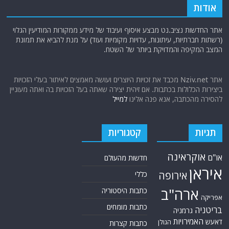
אודות
אתר החדשות נציב.נט מבצע איסוף ועיבוד של מידע ממקורות המודיעין הגלוי
(רשתות חברתיות, עיתונות, עדויות מקומיות ועוד) על מנת להביא את תמונת
המצב המקיפה והמדויקת ביותר של השטח.
אתר Nziv.net מכבד את זכויות היוצרים ועושה מאמצים לאיתור בעלי הזכויות
ביצירות הכלולות בכתבות. אם זיהית יצירה שאתה בעל הזכויות בה ואתה מעוניין
להסירה מהכתבה, אנא פנה אלינו
למייל
תגיות
קטגוריות
אוקראינה
או"ם
חדשות מהעולם
איראן
אירופה
כללי
ארה"ב
כתבות היסטוריה
אפריקה
כתבות מומחים
בריטניה
גרמניה
האמירויות
דאעש
הגולן
כתבות קצרות