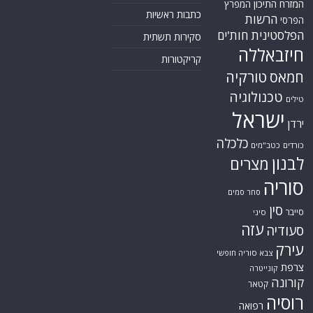
המזרח התיכון
המפרץ
כתבות ראשיות
הרשות
הפרסי
הפלסטינית
חות'ים
סקירות תשתית
חיזבאללה
קריקטורות
טורקיה
חמאס
טכנולוגיה
טילים
ישראל
ירדן
כלכלה
כורדים
כטב"מים
לבנון
מצרים
סוריה
סחר סמים
סין
סייבר
סיני
עזה
סעודיה
עירק
צבא סוריה חופשי
צרפת
קונייטרה
קורונה
קטאר
רוסיה
רפואה