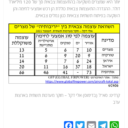
יותר היא שמצרים משקיעה בהתעצמות צבאית סך של 120 מיליארד
דולר. ההגדרה התעצמות צבאית כוללת הן רכש אמצעי לחימה והן
השקעה בפיתוח תשתיות צבאיות כגון נמלים צבאיים.
קרדיט: סא"ל (בדימוס) אלי דקל – חוקר מערכות תשתית בארצות
ערב
F
T
E
T
W