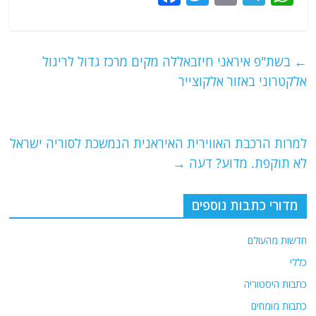
a
w
m
el
h
c
itt
ai
e
at
e
er
l
g
s
←
בשת"פ איראני חיזבאללה מקים מרכז גדול לריגול
b
ra
A
אלקטרוני באזור אלקוצייר
o
m
p
o
p
למרות הרכבת האווירית האיראנית הנמשכת לסוריה ישראל
k
לא תוקפת. מדוע? דעה
→
מדורי כתבות נוספים
חדשות מהעולם
כללי
כתבות היסטוריה
כתבות מומחים