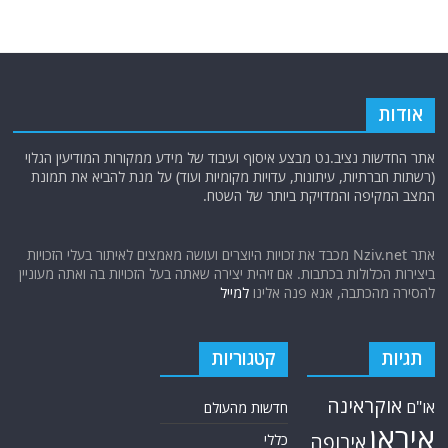
אודות
אתר החדשות נציב.נט מבצע איסוף ועיבוד של מידע ממקורות המודיעין הגלוי
(רשתות חברתיות, עיתונות, עדויות מקומיות ועוד) על מנת להביא את תמונת
המצב המקיפה והמדויקת ביותר של השטח.
אתר Nziv.net מכבד את זכויות היוצרים ועושה מאמצים לאיתור בעלי הזכויות
ביצירות הכלולות בכתבות. אם זיהית יצירה שאתה בעל הזכויות בה ואתה מעוניין
להסירה מהכתבה, אנא פנה אלינו
למייל
תגיות
קטגוריות
אוקראינה
או"ם
חדשות מהעולם
איראן
אירופה
כללי