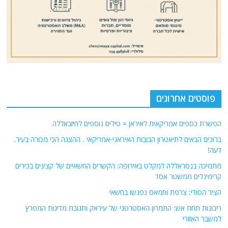
פוסטים אחרונים
הפשרת כספים אמריקאית לאיראן = טילים נוספים לחיזבאללה
ברוכים הבאים לתיאטרון הבובות האיראני-אמריקאי . ההצגה הכי מכורה בעיר.
דעה!
מתמיכה בנסראללה למקלט באירופה: הקשרים החשאיים של קצינים בכירים
קרימינלים ממשטר אסד
הציר הסודי: צרפת וחמאס נפגשו בחשאי
ריבונות תחת אש: התמרון האסטרטגי של עיראק ותגובת מדינות המפרץ
למשבר האזורי