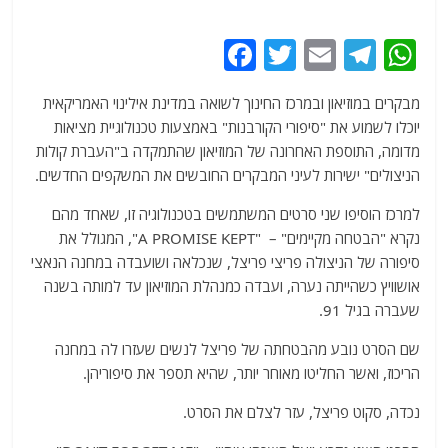
F
T
E
T
W
a
w
m
el
h
מבקרים במוזיאון ובמרכז החינוך לשואה במדינת אילינוי האמריקאית
c
itt
ai
e
at
יוכלו לשמוע את "סיפורי הקורבנות" באמצעות טכנולוגיית מציאות
e
er
l
g
s
מדומה, התוספת האחרונה של המוזיאון שהתמקדה ב"העברת קולות
b
ra
A
הניצולים" ישירות לעיני המבקרים החובשים את המשקפים החדשים.
o
m
p
למרכז הוסיפו שני סרטים המשתמשים בטכנולוגיה זו, שאחד מהם
o
p
נקרא "הבטחה מקיימים" – "A PROMISE KEPT", המגולל את
סיפורה של הניצולה פריצי פריצל, שנכלאה ושועבדה במחנה הנאצי
k
אושוויץ כשהייתה נערה, ועבדה כמנהלת המוזיאון עד למותה בשנה
שעברה בגיל 91.
שם הסרט נובע מהבטחתה של פריצל לנשים שעזרו לה במחנה
הריכוז, ואשר החליטו מאוחר יותר, שהיא תספר את סיפוריהן.
נכדה, סקוט פריצל, עזר לצלם את הסרט.