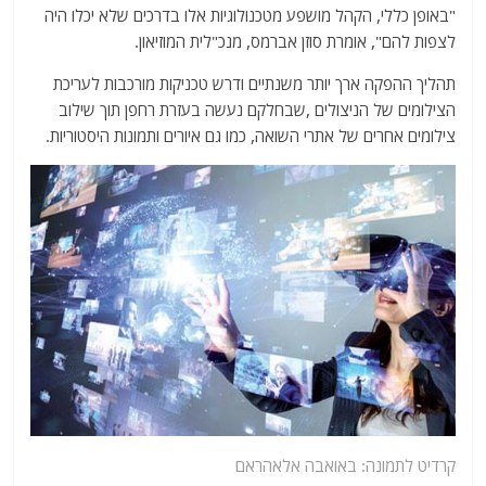
"באופן כללי, הקהל מושפע מטכנולוגיות אלו בדרכים שלא יכלו היה
לצפות להם", אומרת סוזן אברמס, מנכ"לית המוזיאון.
תהליך ההפקה ארך יותר משנתיים ודרש טכניקות מורכבות לעריכת
הצילומים של הניצולים ,שבחלקם נעשה בעזרת רחפן תוך שילוב
צילומים אחרים של אתרי השואה, כמו גם איורים ותמונות היסטוריות.
קרדיט לתמונה: באואבה אלאהראם