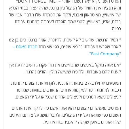
הסרט השני נקרא "אל תשכחו אותי" – "DON’T FORGET ME"
והוא מנציח את החוויה של הניצול ג'ון ברנט, שהיה עצור בבתי הכלא
של אושוויץ, מאוטהאוזן ואבנזי, ולקח את הכותרת שלו מדברי אביו של
ברנט, אליו, באושוויץ, לפני שהם הופרדו לעבודה במחנות עבודת
כפייה.
" תמיד הרגשתי שחשוב לא לשכוח, להיזכר", אומר ברנט, כיום בן 82
לאחר שפרש מעבודתו כרופא שיניים, כפי שאומרת
חברת פאסט –
".
Fast Company
"
"אם אתה נתקל באנשים שמכחישים את מה שקרה, חשוב לדעת איך
לענות להם בעובדות, ולהוכיח ששישה מיליון יהודים נהרגו".
המופעים יתחילו ב-27 בינואר, והתוכנית לוקחת את הצופים לתחנות
רכבת, למחנות ריכוז ולמקומות אחרים המעורבים בזוועות שנגרמו
לניצולים נשוא הסרטים ולניצולים אחרים שנכלאו על ידי הנאצים.
הסרטים מאפשרים לצופים להזיז את ראשם כדי לחקור את האתרים
השונים כפי שתוארו על ידי הניצולים, ולקבל מושג על צורתם והיקפם
של האתרים באופן שקשה להעביר בווידאו רגיל.