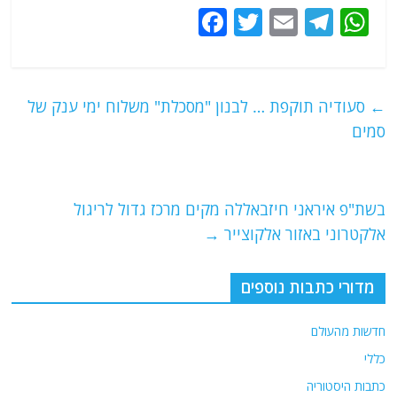
F
T
E
T
W
a
w
m
el
h
c
itt
ai
e
at
e
er
l
g
s
←
סעודיה תוקפת … לבנון "מסכלת" משלוח ימי ענק של
b
ra
A
סמים
o
m
p
o
p
בשת"פ איראני חיזבאללה מקים מרכז גדול לריגול
k
אלקטרוני באזור אלקוצייר
→
מדורי כתבות נוספים
חדשות מהעולם
כללי
כתבות היסטוריה