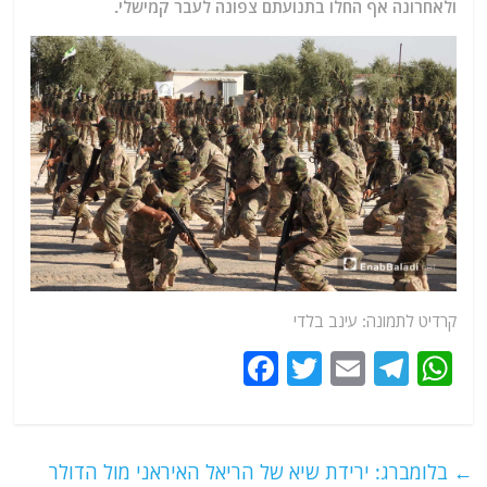
ולאחרונה אף החלו בתנועתם צפונה לעבר קמישלי.
קרדיט לתמונה: עינב בלדי
F
T
E
T
W
a
w
m
el
h
c
itt
ai
e
at
e
er
l
g
s
←
בלומברג: ירידת שיא של הריאל האיראני מול הדולר