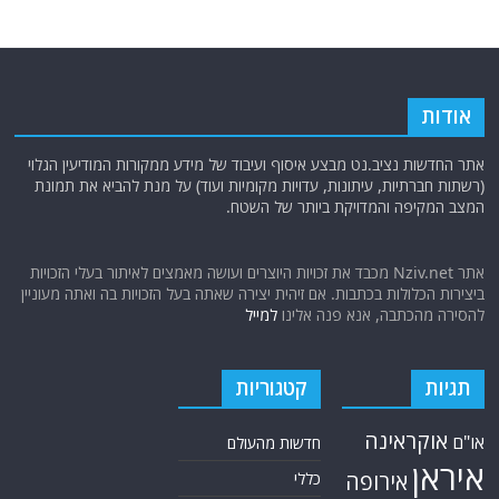
אודות
אתר החדשות נציב.נט מבצע איסוף ועיבוד של מידע ממקורות המודיעין הגלוי
(רשתות חברתיות, עיתונות, עדויות מקומיות ועוד) על מנת להביא את תמונת
המצב המקיפה והמדויקת ביותר של השטח.
אתר Nziv.net מכבד את זכויות היוצרים ועושה מאמצים לאיתור בעלי הזכויות
ביצירות הכלולות בכתבות. אם זיהית יצירה שאתה בעל הזכויות בה ואתה מעוניין
להסירה מהכתבה, אנא פנה אלינו
למייל
תגיות
קטגוריות
אוקראינה
או"ם
חדשות מהעולם
איראן
אירופה
כללי