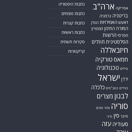
ארה"ב
כתבות היסטוריה
אפריקה
כתבות מומחים
בריטניה
גרמניה
האמירויות
דאעש
הגולן
כתבות קצרות
המזרח התיכון
המפרץ
כתבות ראשיות
הרשות
הפרסי
הפלסטינית
חות'ים
סקירות תשתית
חיזבאללה
קריקטורות
טורקיה
חמאס
טכנולוגיה
טילים
ישראל
ירדן
כלכלה
כורדים
כטב"מים
לבנון
מצרים
סוריה
סחר סמים
סין
סייבר
סיני
עזה
סעודיה