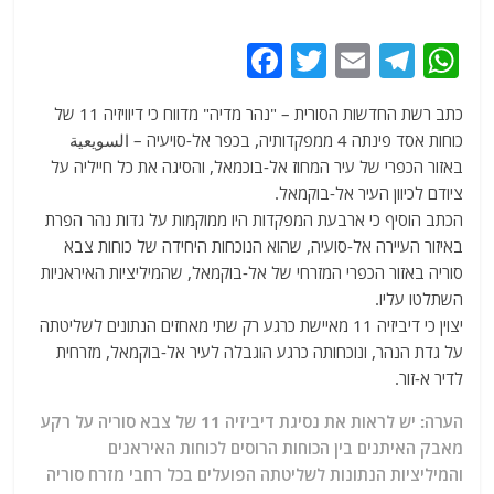
F
T
E
T
W
a
w
m
el
h
כתב רשת החדשות הסורית – "נהר מדיה" מדווח כי דיוויזיה 11 של
c
itt
ai
e
at
כוחות אסד פינתה 4 ממפקדותיה, בכפר אל-סויעיה – السويعية
e
er
l
g
s
באזור הכפרי של עיר המחוז אל-בוכמאל, והסיגה את כל חייליה על
b
ra
A
ציודם לכיוון העיר אל-בוקמאל.
הכתב הוסיף כי ארבעת המפקדות היו ממוקמות על גדות נהר הפרת
o
m
p
באיזור העיירה אל-סועיה, שהוא הנוכחות היחידה של כוחות צבא
o
p
סוריה באזור הכפרי המזרחי של אל-בוקמאל, שהמיליציות האיראניות
k
השתלטו עליו.
יצוין כי דיביזיה 11 מאיישת כרגע רק שתי מאחזים הנתונים לשליטתה
על גדת הנהר, ונוכחותה כרגע הוגבלה לעיר אל-בוקמאל, מזרחית
לדיר א-זור.
הערה: יש לראות את נסיגת דיביזיה 11 של צבא סוריה על רקע
מאבק האיתנים בין הכוחות הרוסים לכוחות האיראנים
והמיליציות הנתונות לשליטתה הפועלים בכל רחבי מזרח סוריה