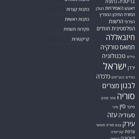
בריטניה
גרמניה
האמירויות
דאעש
הגולן
כתבות קצרות
המזרח התיכון
המפרץ
כתבות ראשיות
הרשות
הפרסי
הפלסטינית
חות'ים
סקירות תשתית
חיזבאללה
קריקטורות
טורקיה
חמאס
טכנולוגיה
טילים
ישראל
ירדן
כלכלה
כורדים
כטב"מים
לבנון
מצרים
סוריה
סחר סמים
סין
סייבר
סיני
עזה
סעודיה
עירק
צבא סוריה חופשי
צרפת
קונייטרה
קורונה
קטאר