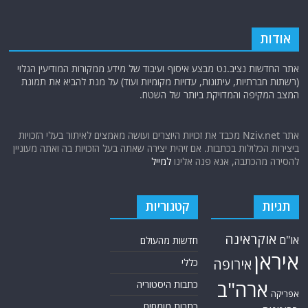
אודות
אתר החדשות נציב.נט מבצע איסוף ועיבוד של מידע ממקורות המודיעין הגלוי
(רשתות חברתיות, עיתונות, עדויות מקומיות ועוד) על מנת להביא את תמונת
המצב המקיפה והמדויקת ביותר של השטח.
אתר Nziv.net מכבד את זכויות היוצרים ועושה מאמצים לאיתור בעלי הזכויות
ביצירות הכלולות בכתבות. אם זיהית יצירה שאתה בעל הזכויות בה ואתה מעוניין
להסירה מהכתבה, אנא פנה אלינו
למייל
תגיות
קטגוריות
אוקראינה
או"ם
חדשות מהעולם
איראן
אירופה
כללי
ארה"ב
כתבות היסטוריה
אפריקה
כתבות מומחים