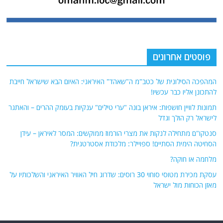
פוסטים אחרונים
המהפכה הסילונית של כטב"מ ה"שאהד" האיראני: האיום הבא שישראל חייבת
להתכונן אליו כבר עכשיו!
תמונות לוויין חושפות: איראן בונה "ערי טילים" ענקיות בעומק ההרים – והאתגר
לישראל רק הולך וגדל
סנטקו"ם מתחילה לנקות את מצרי הורמוז ממוקשים: המסר לאיראן – עידן
הסחיטה הימית הסתיים! ספויילר: מלכודת אסטרטגית?
מלחמה או חוקה?
עסקת מכירת מטוסי סוחוי 30 רוסים: שדרוג חיל האוויר האיראני והשלכותיו על
מאזן הכוחות מול ישראל