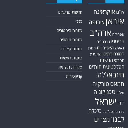
אוקראינה
או"ם
חדשות מהעולם
איראן
אירופה
כללי
ארה"ב
כתבות היסטוריה
אפריקה
כתבות מומחים
בריטניה
גרמניה
האמירויות
דאעש
הגולן
כתבות קצרות
המזרח התיכון
המפרץ
כתבות ראשיות
הרשות
הפרסי
הפלסטינית
חות'ים
סקירות תשתית
חיזבאללה
קריקטורות
טורקיה
חמאס
טכנולוגיה
טילים
ישראל
ירדן
כלכלה
כורדים
כטב"מים
לבנון
מצרים