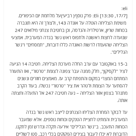
a
w
m
el
h
eli:
c
itt
ai
e
at
[17/7, 13:30] Eli: פרק נוסף( רביעי)על מלחמת יום הכיפורים.
e
er
l
g
s
משימת הצליחה הוטלה על אוגדה 143, ולצורך זה היא תוגברה
b
ra
A
בכוחות שריון, ארטילריה והנדסה, וכן בחטיבת צנחני מילואים 247
שנועדה לחצות ראשונה ולתפוס ראש גשר בגדה המערבית. אמצעי
o
m
p
הצליחה שהועמדו לרשות האוגדה כללו דוברות, "תמסחים" ו"גשר
o
p
הגלילים".
k
ב-15 באוקטובר עם ערב החלה מערכת הצליחה. חטיבה 14 הגיעה
לציר "לקסיקון", חלק ממנה עבר צפונה לצומת "טרטור", ואז התעורר
המתחם המצרי במקום והתפתח קרב עז. מאמצים חוזרים ונשנים
להסתער על הצומת ולטהר את ציר "טרטור" נכשלו. בעוד הקרב
מתנהל בצפון אזור הצליחה – נעה חטיבה 247 אל התעלה וחצתה
אותה.
עד לבוקר המחרת הצליחו הצנחנים לייצב ראש גשר בגדה
המערבית והמתינו לחציית הטנקים וכוחות נוספים. אלא שמעבר
הכוחות התעכב. ב"גשר הגלילים" אירעה תקלה ונדרש זמן לתקנו.
הדוברות לא יכלו לעבור בצירים הפקוקים בכלי רכב, סטו לשוליים