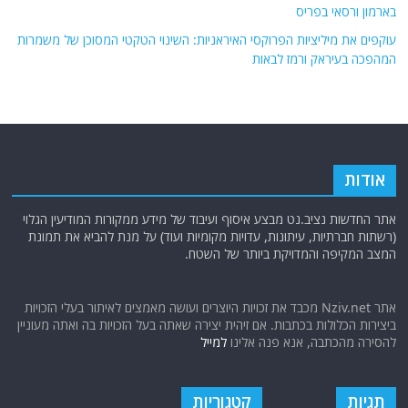
בארמון ורסאי בפריס
עוקפים את מיליציות הפרוקסי האיראניות: השינוי הטקטי המסוכן של משמרות
המהפכה בעיראק ורמז לבאות
אודות
אתר החדשות נציב.נט מבצע איסוף ועיבוד של מידע ממקורות המודיעין הגלוי
(רשתות חברתיות, עיתונות, עדויות מקומיות ועוד) על מנת להביא את תמונת
המצב המקיפה והמדויקת ביותר של השטח.
אתר Nziv.net מכבד את זכויות היוצרים ועושה מאמצים לאיתור בעלי הזכויות
ביצירות הכלולות בכתבות. אם זיהית יצירה שאתה בעל הזכויות בה ואתה מעוניין
להסירה מהכתבה, אנא פנה אלינו
למייל
תגיות
קטגוריות