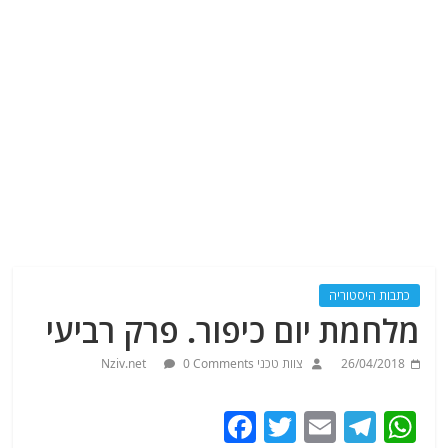
כתבות היסטוריה
מלחמת יום כיפור. פרק רביעי
26/04/2018
צוות טכני Nziv.net
0 Comments
F
T
E
T
W