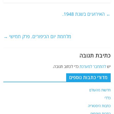
c
itt
ai
e
at
e
er
l
g
s
←
האירועים בשנת 1948.
b
ra
A
o
m
p
o
p
מלחמת יום הכיפורים. פרק חמישי
→
k
כתיבת תגובה
יש
להתחבר למערכת
כדי לכתוב תגובה.
מדורי כתבות נוספים
חדשות מהעולם
כללי
כתבות היסטוריה
כתבות מומחים