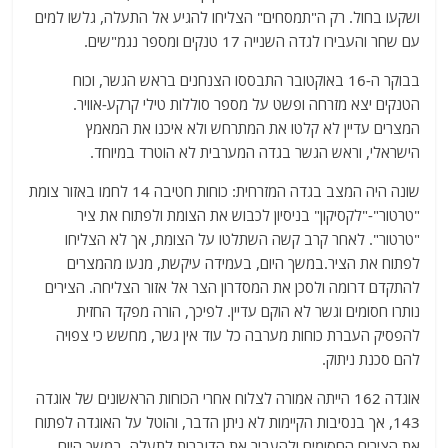
ושקעו בחול. רק ה"תמסחים" הצליחו להגיע אל התעלה, גלשו למים
עם שחר והעבירו לגדה השנייה 17 טנקים ומספר נגמ"שים.
בבוקר ה-16 באוקטובר התבססו הצנחנים בראש הגשר, וכוח
הטנקים יצא מזרחה ופשט על מספר סוללות טילי קרקע-אוויר.
המצרים עדיין לא קלטו את המתרחש ולא איכנו את המאמץ
הישראלי, וראש הגשר בגדה המערבית לא הוטרד במיוחד.
שונה היה המצב בגדה המזרחית: כוחות חטיבה 14 לחמו באזור צומת
"טרטור"-"לקסיקון" בניסיון לכבוש את הצומת ולפתוח את ציר
"טרטור". לאחר קרב קשה השתלטו על הצומת, אך לא הצליחו
לפתוח את הציר.במשך היום, בעמידה עיקשת, מנעו מהמצרים
להתקדם דרומה ולסכן את המסדרון הצר אל אזור הצליחה. הצירים
נותרו חסומים וגשר לא הוקם עדיין. לפיכך, הורה מפקד החזית
להפסיק העברת כוחות מערבה כל עוד אין גשר, מחשש כי צפויה
להם סכנת ניתוק.
אוגדה 162 הייתה אמורה לצלוח אחרי הכוחות הראשונים של אוגדה
143, אך בנסיבות הקיימות לא ניתן הדבר, והוטל על האוגדה לפתוח
את הצירים החסומים ולהעביר את הדוברות לתעלה. במשך היום