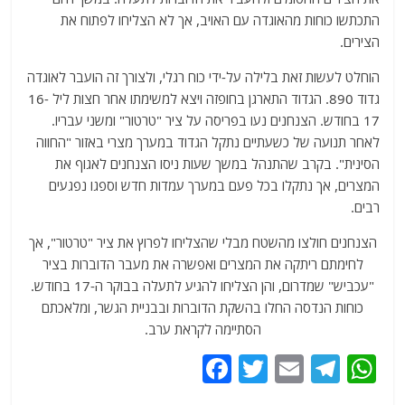
התכתשו כוחות מהאוגדה עם האויב, אך לא הצליחו לפתוח את
הצירים.
הוחלט לעשות זאת בלילה על-ידי כוח רגלי, ולצורך זה הועבר לאוגדה
גדוד 890. הגדוד התארגן בחופזה ויצא למשימתו אחר חצות ליל 16-
17 בחודש. הצנחנים נעו בפריסה על ציר "טרטור" ומשני עבריו.
לאחר תנועה של כשעתיים נתקל הגדוד במערך מצרי באזור "החווה
הסינית". בקרב שהתנהל במשך שעות ניסו הצנחנים לאגוף את
המצרים, אך נתקלו בכל פעם במערך עמדות חדש וספגו נפגעים
רבים.
הצנחנים חולצו מהשטח מבלי שהצליחו לפרוץ את ציר "טרטור", אך
לחימתם ריתקה את המצרים ואפשרה את מעבר הדוברות בציר
"עכביש" שמדרום, והן הצליחו להגיע לתעלה בבוקר ה-17 בחודש.
כוחות הנדסה החלו בהשקת הדוברות ובבניית הגשר, ומלאכתם
הסתיימה לקראת ערב.
F
T
E
T
W
a
w
m
el
h