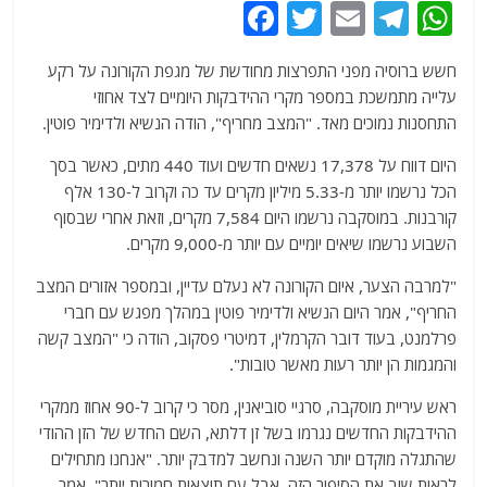
F
T
E
T
W
a
w
m
el
h
חשש ברוסיה מפני התפרצות מחודשת של מגפת הקורונה על רקע
c
itt
ai
e
at
עלייה מתמשכת במספר מקרי ההידבקות היומיים לצד אחוזי
e
er
l
g
s
התחסנות נמוכים מאד. "המצב מחריף", הודה הנשיא ולדימיר פוטין.
b
ra
A
היום דווח על 17,378 נשאים חדשים ועוד 440 מתים, כאשר בסך
o
m
p
הכל נרשמו יותר מ-5.33 מיליון מקרים עד כה וקרוב ל-130 אלף
o
p
קורבנות. במוסקבה נרשמו היום 7,584 מקרים, וזאת אחרי שבסוף
השבוע נרשמו שיאים יומיים עם יותר מ-9,000 מקרים.
k
"למרבה הצער, איום הקורונה לא נעלם עדיין, ובמספר אזורים המצב
החריף", אמר היום הנשיא ולדימיר פוטין במהלך מפגש עם חברי
פרלמנט, בעוד דובר הקרמלין, דמיטרי פסקוב, הודה כי "המצב קשה
והמגמות הן יותר רעות מאשר טובות".
ראש עיריית מוסקבה, סרגיי סוביאנין, מסר כי קרוב ל-90 אחוז ממקרי
ההידבקות החדשים נגרמו בשל זן דלתא, השם החדש של הזן ההודי
שהתגלה מוקדם יותר השנה ונחשב למדבק יותר. "אנחנו מתחילים
לראות שוב את הסיפור הזה, אבל עם תוצאות חמורות יותר", אמר.