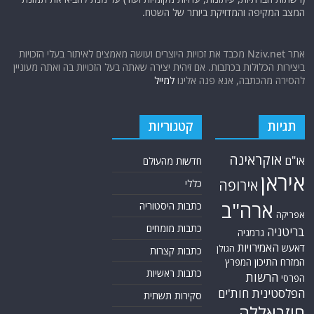
המצב המקיפה והמדויקת ביותר של השטח.
אתר Nziv.net מכבד את זכויות היוצרים ועושה מאמצים לאיתור בעלי הזכויות
ביצירות הכלולות בכתבות. אם זיהית יצירה שאתה בעל הזכויות בה ואתה מעוניין
להסירה מהכתבה, אנא פנה אלינו
למייל
תגיות
קטגוריות
אוקראינה
או"ם
חדשות מהעולם
איראן
אירופה
כללי
ארה"ב
כתבות היסטוריה
אפריקה
כתבות מומחים
בריטניה
גרמניה
האמירויות
דאעש
הגולן
כתבות קצרות
המזרח התיכון
המפרץ
כתבות ראשיות
הרשות
הפרסי
הפלסטינית
חות'ים
סקירות תשתית
חיזבאללה