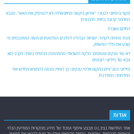
מקור ביטחוני לבנוני: "איראן ביקשה מחיזבאללה לא להפסיק את האש". מנבא
הסלמה קרובה בחזית הלבנונית
החלום ושוברו!
מכת פתיחה לקהיר: ישראל הבהירה לפלגים הפלסטינים מעזה המתכנסים מי
קובע את כללי המשחק
לא עוד טנקים ומטוסים: הלקח הישראלי מהמהפכה הרוסית בשדה הקרב הוא
צבא של מיליוני רובוטים
מיליוני כטב"מים במקום אלפי טנקים: כך רוסיה מנסה להמציא מחדש את
המלחמה המודרנית
אודות
אתר החדשות נציב.נט מבצע איסוף ועיבוד של מידע ממקורות המודיעין הגלוי
(רשתות חברתיות, עיתונות, עדויות מקומיות ועוד) על מנת להביא את תמונת