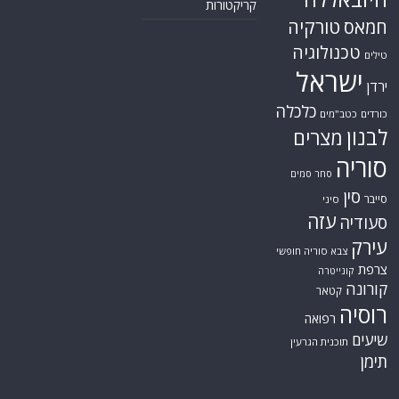
קריקטורות
טורקיה
חמאס
טכנולוגיה
טילים
ישראל
ירדן
כלכלה
כורדים
כטב"מים
לבנון
מצרים
סוריה
סחר סמים
סין
סייבר
סיני
עזה
סעודיה
עירק
צבא סוריה חופשי
צרפת
קונייטרה
קורונה
קטאר
רוסיה
רפואה
שיעים
תוכנית הגרעין
תימן