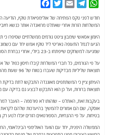
F
T
E
T
W
a
w
m
el
h
חודש לפני טקס הפתיחה של אולימפיאדת טוקיו, הודיעה ה
c
itt
ai
e
at
המשלחות הזרות אחרי שאתלט מרואנדה אותר כנשא חיובי 
e
er
l
g
s
היומון אסאשי שימבון ציטט גורמים ממשלתיים שסיפרו כי 
b
ra
A
הגיעו לנמל התעופה נאריטי ליד טוקיו אמש יחד עם כשמונ
o
m
p
שמגיעה למשחקים שייפתחו ב-23 ביולי, אחרי נבחרת הסופטבול של אוסטרליה.
o
p
על פי הגורמים, כל חברי המשלחת קיבלו חיסון כפול של 
k
תוצאות שליליות מבדיקות שעברו בטווח של 96 שעות מהטיסה.
העיתון ציין כי המשתתפים מאוגנדה התבקשו לתת בדיקת 
תוצאות ברורות, ועל כן הוא התבקש לבצע גם בדיקה עם מ
בעקבות זאת, האתלט – שזהותו לא פורסמה – הועבר למתק
אוסקה, שם הם אמורים להמשיך בהיערכות שלהם לקראת פת
בטיחות. על פי ההנחיות, הספורטאים הזרים יוכלו לנוע רק 
הממשלה היפנית, יחד עם הוועד האולימפי הבינלאומי, ה
החשש הציבורי מפני התפרצות נרחבת של מגפת הקורונה 