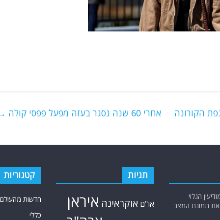
פת הקורונה
אחרי 60 שנה נסגר בעזה מפעל פפסי קולה
→
תגיות
קטגוריות
יעין הגלוי
איראן
חדשות מהעולם
אוקראינה
או"ם
א את תמונת המצב
כללי