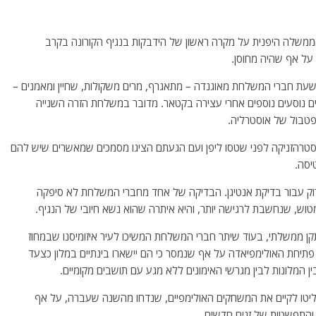
ממשלה היפנית על מקרה ראשון של הידבקות בנגיף הקורונה בקרב
על אף שהיה מחוסן.
תשעת חברי המשלחת מאוגנדה – מתאגרף, מרים משקולות, שחיין ומאמנים –
ים נוסעים נוספים אחרי עצירה בקטאר. מדובר במשלחת הזרה השנייה
אסטרהזניקה לפני שטסו ליפן ועם הגעתם הציגו מסמכים שמאשרים שיש להם
רוק עבור בדיקת אנטיגן. הבדיקה של אחד מחברי המשלחת לא סיפקה
טוש, שנחשבת לרגישה יותר, והיא איתרה שהוא נשא חיובי של הנגיף.
ן ממשלתי, בעוד שיתר חברי המשלחת המשיכו לעיר איזומיסנו שבמחוז
יחת האולימפיאדה על אף שנמסר כי הם יישארו בינתיים במלון כצעד
בין המלונות לבין מגרשי האימונים ללא מגע עם תושבים מקומיים.
חליטו לקיים את המשחקים האולימפיים, שנדחו מהשנה שעברה, על אף
והתפשטות של זנים חדשים.