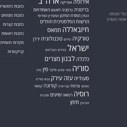
ארה"ב
אירופה
אפריקה
כתבות היסטוריה
בריטניה
האמירויות
גרמניה
דאעש
בעלי הזכויות
כתבות מומחים
המזרח התיכון
המפרץ הפרסי
הגולן
אתה מעוניין
הרשות הפלסטינית
חות'ים
כתבות קצרות
חיזבאללה
חמאס
כתבות ראשיות
טורקיה
טכנולוגיה
ירדן
טילים
סקירות תשתית
ישראל
כורדים
כטב"מים
קריקטורות
לבנון
מצרים
כלכלה
סוריה
סין
סייבר
סיני
סחר סמים
עזה
עירק
סעודיה
צבא סוריה
קורונה
צרפת
קטאר
חופשי
קונייטרה
רוסיה
שיעים
רפואה
תוכנית
תימן
הגרעין