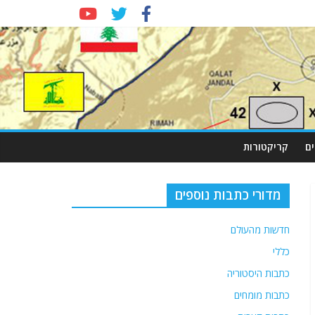
ם
קריקטורות
מדורי כתבות נוספים
חדשות מהעולם
כללי
כתבות היסטוריה
כתבות מומחים