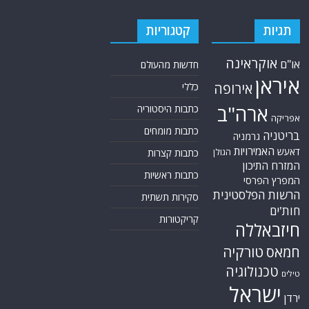
תגיות
קטגוריות
אוקראינה
או"ם
חדשות מהעולם
איראן
אירופה
כללי
ארה"ב
כתבות היסטוריה
אפריקה
כתבות מומחים
בריטניה
גרמניה
האמירויות
דאעש
הגולן
כתבות קצרות
המזרח התיכון
כתבות ראשיות
המפרץ הפרסי
הרשות הפלסטינית
סקירות תשתית
חות'ים
קריקטורות
חיזבאללה
טורקיה
חמאס
טכנולוגיה
טילים
ישראל
ירדן