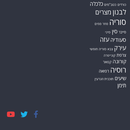
כלכלה
כורדים
כטב"מים
לבנון
מצרים
סוריה
סחר סמים
סין
סייבר
סיני
עזה
סעודיה
עירק
צבא סוריה חופשי
צרפת
קונייטרה
קורונה
קטאר
רוסיה
רפואה
שיעים
תוכנית הגרעין
תימן