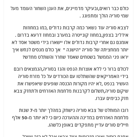
a
w
m
el
h
כולם כבר רואים,ובעיקר מדמיינים, את הענן השחור העומד מעל
c
itt
ai
e
at
שמי סוריה הולך ומתפוגג .
e
er
l
g
s
לצבא סוריה עוד נשאר כמה קרבות גדולים ,כמו במחוזות
b
ra
A
אידליב בצפון,במחוז קונייטרה במערב ובמחוז דרעא בדרום .
o
m
p
אומנם גם אחרי קרבות גדולים אלו יישארו בידי משטר אסד לא
o
p
יותר ממחציתה של סוריה "הישנה " אך כולם מנסים לנחש איך
יראו פני הממשל בשטחים שאסד שחרר והשתלט מחדש?
k
לכולם ברור כי ללא אוצרות הנפט והגז בסוריה,הנמצאים רובם
בידי האמריקאים שהשתלטו עם הכורדים על כל מזרח סוריה
העשיר בנפט ,לא יהיו מקורות הכנסה שופעים שיאפשרו את
שיקום סוריה,תשלום לקרבנות מלחמת האזרחים ולתחזק צבא
חזק כבימים עברו.
רובו המוחלט של צבא סוריה נישחק במהלך יותר מ-7 שנות
מלחמת האזרחים במדינה וההערכה כיום כי לא יותר מ-50 אלף
חיילים סורים עדיין מתפקדים באופן כלשהו.
אמנם רוסיה ואירן מזרימות ציוד צבאי אבל לא כזה שיוכל