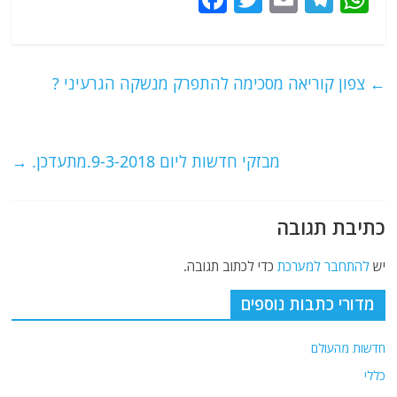
a
w
m
el
h
c
itt
ai
e
at
e
er
l
g
s
←
צפון קוריאה מסכימה להתפרק מנשקה הגרעיני ?
b
ra
A
o
m
p
o
p
מבזקי חדשות ליום 9-3-2018.מתעדכן.
→
k
כתיבת תגובה
יש
להתחבר למערכת
כדי לכתוב תגובה.
מדורי כתבות נוספים
חדשות מהעולם
כללי