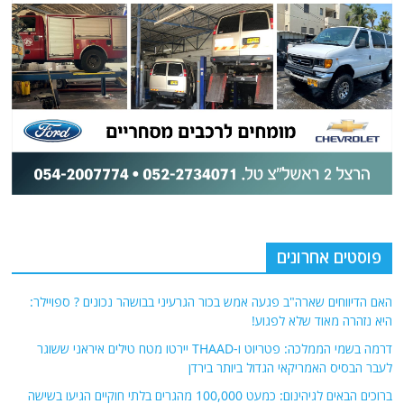
פוסטים אחרונים
האם הדיווחים שארה"ב פגעה אמש בכור הגרעיני בבושהר נכונים ? ספויילר:
היא נזהרה מאוד שלא לפגוע!
דרמה בשמי הממלכה: פטריוט ו-THAAD יירטו מטח טילים איראני ששוגר
לעבר הבסיס האמריקאי הגדול ביותר בירדן
ברוכים הבאים לגיהינום: כמעט 100,000 מהגרים בלתי חוקיים הגיעו בשישה