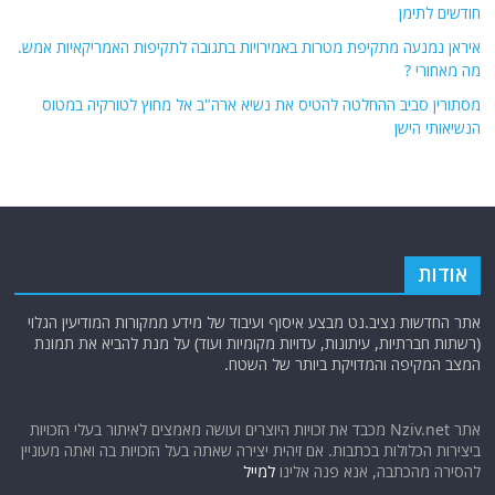
חודשים לתימן
איראן נמנעה מתקיפת מטרות באמירויות בתגובה לתקיפות האמריקאיות אמש.
מה מאחורי ?
מסתורין סביב ההחלטה להטיס את נשיא ארה"ב אל מחוץ לטורקיה במטוס
הנשיאותי הישן
אודות
אתר החדשות נציב.נט מבצע איסוף ועיבוד של מידע ממקורות המודיעין הגלוי
(רשתות חברתיות, עיתונות, עדויות מקומיות ועוד) על מנת להביא את תמונת
המצב המקיפה והמדויקת ביותר של השטח.
אתר Nziv.net מכבד את זכויות היוצרים ועושה מאמצים לאיתור בעלי הזכויות
ביצירות הכלולות בכתבות. אם זיהית יצירה שאתה בעל הזכויות בה ואתה מעוניין
להסירה מהכתבה, אנא פנה אלינו
למייל