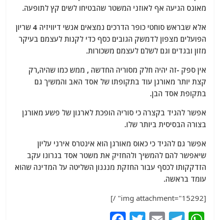
מאונס הגיעה אף לאוזני המשטר שהבטיחו לשים קץ לתופעה.
אלא שבראש סוחטי כופר הדרכים נמצאים אנשי דיוויזיה 4 שריון
הפועלים מצפון לדמשק הגובים כסף כדי לקנות לעצמם בעיקר
מזון ובגדים וגם לשלם לעצמם משכורות.
אין ספק -זה יהיה חלק מסוריה החדשה , ממש כמו שהיה,רק
קצת יותר מאורגן עוד בתקופתו של אסד האב והמשיך גם
בתקופת אסד הבן.
אפשר להגיד בקצרה כי סוריה הופכת לארגון של פשע מאורגן
בצורה הבסיסית ביותר שלו.
אפשר גם להגיד כי כאוס מאורגן הוא אינטרס אירני עליון
שיאפשר להם להמשיך ולהחזיק את משטר אסד בגרונו עקב
הזדקקותו לכסף עבור החזקת מנגנון השליטה על המדינה שהוא
עומד בראשה.
[img attachment="15292" /]
F
T
E
T
W