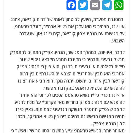
F
T
E
T
W
a
w
m
el
h
במסגרת מסע"ת, היועץ לביטחון לאומי של דרום קוריאה, צ'ונג
c
itt
ai
e
at
איו-יונג, הצהיר כי הוא עדכן את נשיא ארה"ב, דונלד טראמפ,
e
er
l
g
s
על פגישתו עם מנהיג צפון קוריאה, קים ג'ונג און, שנערכה
b
ra
A
השבוע.
o
m
p
לדברי איו-יונג, במהלך הפגישה, מנהיג צפ"ק התחייב להתפרק
o
p
מנשק גרעיני והבהיר כי מדינתו תמנע מלבצע ניסויי שיגורי
טילים בליסטיים או גרעיניים. כמו כן, הוא ציין כי מנהיג צפ"ק
k
אמר כי הוא מבין שהתרגילים הצבאיים השגרתיים בין דרום
קוריאה לבין ארה"ב יימשכו. יתרה מכך, הוא הביע את רצונו
להיפגש עם הנשיא טראמפ בהקדם האפשרי.
איו-יונג הכריז כי *הנשיא טראמפ הסכים לכך וכי הוא עתיד
להיפגש עם מנהיג צפ"ק בחודש מאי הקרוב* על מנת להגיע
למצב שצפ"ק תתפרק מנשקה הגרעיני לצמיתות. נציין כי זו
תהיה הפגישה הראשונה בהיסטוריה בין נשיא אמריקני מכהן
לבין מנהיג צפ"ק.
מאוחר יותר, הנשיא טראמפ צייץ בחשבון הטוויטר שלו ואישר כי