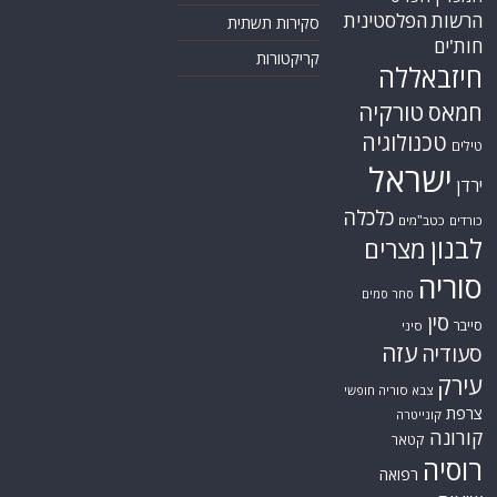
הרשות הפלסטינית
סקירות תשתית
חות'ים
קריקטורות
חיזבאללה
טורקיה
חמאס
טכנולוגיה
טילים
ישראל
ירדן
כלכלה
כורדים
כטב"מים
לבנון
מצרים
סוריה
סחר סמים
סין
סייבר
סיני
עזה
סעודיה
עירק
צבא סוריה חופשי
צרפת
קונייטרה
קורונה
קטאר
רוסיה
רפואה