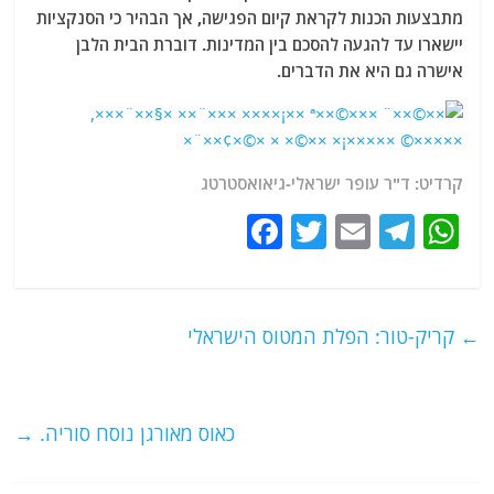
מתבצעות הכנות לקראת קיום הפגישה, אך הבהיר כי הסנקציות
יישארו עד להגעה להסכם בין המדינות. דוברת הבית הלבן
אישרה גם היא את הדברים.
קרדיט: ד"ר עופר ישראלי-גיאואסטרטג
F
T
E
T
W
a
w
m
el
h
c
itt
ai
e
at
e
er
l
g
s
←
קריק-טור: הפלת המטוס הישראלי
b
ra
A
o
m
p
o
p
כאוס מאורגן נוסח סוריה.
→
k