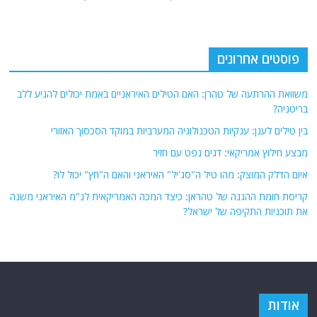
פוסטים אחרונים
משוואת ההרתעה של טהרן: האם הטילים האיראניים באמת יכולים להגיע ללב
בריטניה?
בין טילים לענן: ענקיות הטכנולוגיה המערביות במוקד הסכסוך האזורי
מבצע חילוץ אמריקאי: דגים נפט עם חזיר
איום הדלק המוצק: מהו טיל ה"סג'יל" האיראני והאם ה"חץ" יכול לו?
קריסת חומת ההגנה של טהראן: כיצד המכה האמריקאית לנ"מ האיראני משנה
את תוכניות התקיפה של ישראל?
אודות