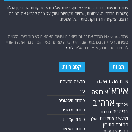
אתר החדשות נציב.נט מבצע איסוף ועיבוד של מידע ממקורות המודיעין הגלוי
(רשתות חברתיות, עיתונות, עדויות מקומיות ועוד) על מנת להביא את תמונת
המצב המקיפה והמדויקת ביותר של השטח.
אתר Nziv.net מכבד את זכויות היוצרים ועושה מאמצים לאיתור בעלי הזכויות
ביצירות הכלולות בכתבות. אם זיהית יצירה שאתה בעל הזכויות בה ואתה מעוניין
להסירה מהכתבה, אנא פנה אלינו
למייל
תגיות
קטגוריות
אוקראינה
או"ם
חדשות מהעולם
איראן
אירופה
כללי
ארה"ב
כתבות היסטוריה
אפריקה
כתבות מומחים
בריטניה
גרמניה
האמירויות
דאעש
הגולן
כתבות קצרות
המזרח התיכון
כתבות ראשיות
המפרץ הפרסי