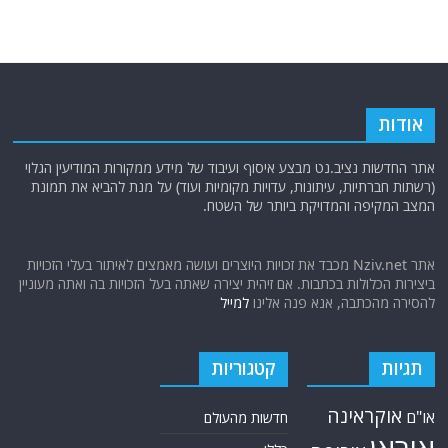
אודות
אתר החדשות נציב.נט מבצע איסוף ועיבוד של מידע ממקורות המודיעין הגלוי
(רשתות חברתיות, עיתונות, עדויות מקומיות ועוד) על מנת להביא את תמונת
המצב המקיפה והמדויקת ביותר של השטח.
אתר Nziv.net מכבד את זכויות היוצרים ועושה מאמצים לאיתור בעלי הזכויות
ביצירות הכלולות בכתבות. אם זיהית יצירה שאתה בעל הזכויות בה ואתה מעוניין
להסירה מהכתבה, אנא פנה אלינו
למייל
תגיות
קטגוריות
אוקראינה
או"ם
חדשות מהעולם