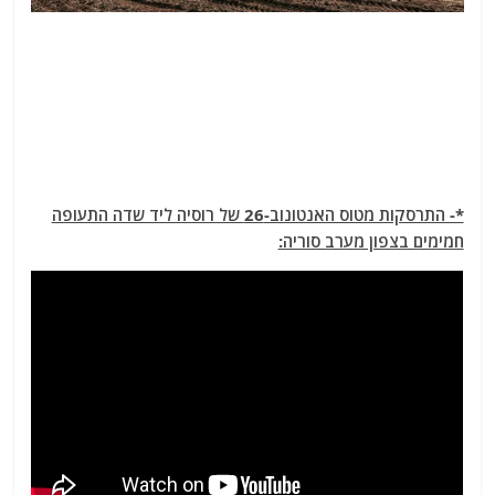
*- התרסקות מטוס האנטונוב-26 של רוסיה ליד שדה התעופה
חמימים בצפון מערב סוריה: