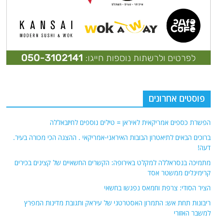
פוסטים אחרונים
הפשרת כספים אמריקאית לאיראן = טילים נוספים לחיזבאללה
ברוכים הבאים לתיאטרון הבובות האיראני-אמריקאי . ההצגה הכי מכורה בעיר.
דעה!
מתמיכה בנסראללה למקלט באירופה: הקשרים החשאיים של קצינים בכירים
קרימינלים ממשטר אסד
הציר הסודי: צרפת וחמאס נפגשו בחשאי
ריבונות תחת אש: התמרון האסטרטגי של עיראק ותגובת מדינות המפרץ
למשבר האזורי