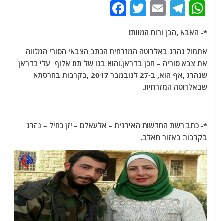
F
T
E
T
W
a
w
m
el
h
*- האבא ,הבן ורוח המוות!
c
itt
ai
e
at
e
er
l
g
s
אתמול נהרג באלרוטה המזרחית הכתב הצבאי הסורי המלווה
את צבא סוריה – חסן בדראן.והוא בנו של תת אלוף עלי בדראן
b
ra
A
שנהרג ,אף הוא, ב-27 לנובמבר 2017 ,בקרבות בחרסתא
o
m
p
שבאלרוטה המזרחית.
o
p
k
*- כתב רשת החדשות האירנית – אלעאלם – יזן כחיל – נהרג
בקרבות באזור חאלב.