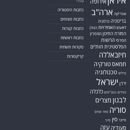
איראן
אירופה
כללי
ארה"ב
כתבות היסטוריה
אפריקה
כתבות מומחים
בריטניה
גרמניה
האמירויות
דאעש
הגולן
כתבות קצרות
המזרח התיכון
המפרץ
כתבות ראשיות
הרשות
הפרסי
הפלסטינית
חות'ים
סקירות תשתית
חיזבאללה
קריקטורות
טורקיה
חמאס
טכנולוגיה
טילים
ישראל
ירדן
כלכלה
כורדים
כטב"מים
לבנון
מצרים
סוריה
סחר סמים
סין
סייבר
סיני
עזה
סעודיה