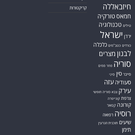
אתר Nziv.net מכבד את זכויות היוצרים ועושה מאמצים לאיתור בעלי הזכויות
ביצירות הכלולות בכתבות. אם זיהית יצירה שאתה בעל הזכויות בה ואתה מעוניין
להסירה מהכתבה, אנא פנה אלינו
למייל
תגיות
קטגוריות
אוקראינה
או"ם
חדשות מהעולם
איראן
אירופה
כללי
ארה"ב
כתבות היסטוריה
אפריקה
כתבות מומחים
בריטניה
גרמניה
האמירויות
דאעש
הגולן
כתבות קצרות
המזרח התיכון
המפרץ
כתבות ראשיות
הרשות
הפרסי
הפלסטינית
חות'ים
סקירות תשתית
חיזבאללה
קריקטורות
טורקיה
חמאס