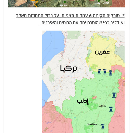
*- טורקיה הקימה 6 עמדות תצפית על גבול המחוזות חאלב
ואידליב כפי שהוסכם יחד עם הרוסים והאירנים.