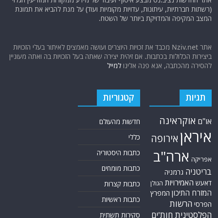
יוצאים מהמחילות רק להלוויה ואחרי טקס אשכבה חזרה מהירה להתחבא מפני
היהודים
נקמת ההיסטוריה בבוואריה: מערכת ה'חץ 3' הישראלית תוצב בבסיס נאצי
לשעבר בגרמניה
120 מיליון פיות: הפיצוץ הדמוגרפי שמאיים להקריס את מצרים
עב"מים מתחת למים: התופעה הימית שמטרידה בכירים לשעבר בפנטגון
ההישגים לאחר 1000 ימים של לחימה. דעה
אודות
אתר החדשות נציב.נט מבצע איסוף ועיבוד של מידע ממקורות המודיעין הגלוי
(רשתות חברתיות, עיתונות, עדויות מקומיות ועוד) על מנת להביא את תמונת
המצב המקיפה והמדויקת ביותר של השטח.