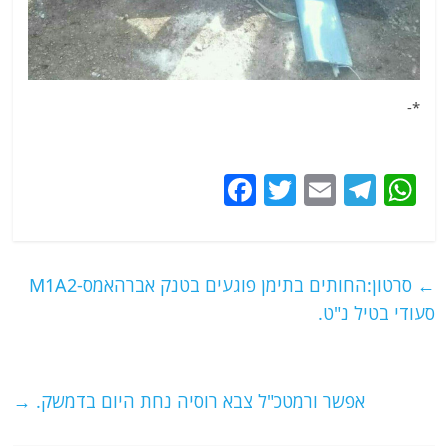
*-
F
T
E
T
W
a
w
m
el
h
c
itt
ai
e
at
e
er
l
g
s
←
סרטון:החותים בתימן פוגעים בטנק אברהאמס-M1A2
b
ra
A
סעודי בטיל נ"ט.
o
m
p
o
p
אפשר ורמטכ"ל צבא רוסיה נחת היום בדמשק.
→
k