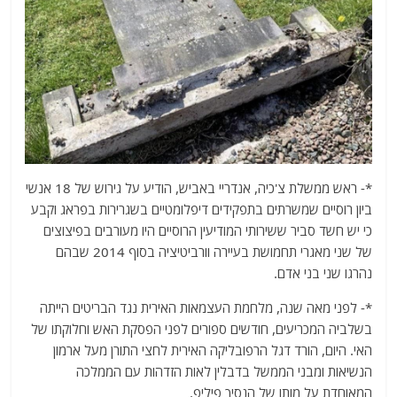
*- ראש ממשלת צ'כיה, אנדריי באביש, הודיע על גירוש של 18 אנשי
ביון רוסיים שמשרתים בתפקידים דיפלומטיים בשגרירות בפראג וקבע
כי יש חשד סביר ששירותי המודיעין הרוסיים היו מעורבים בפיצוצים
של שני מאגרי תחמושת בעיירה וורביטיציה בסוף 2014 שבהם
נהרגו שני בני אדם.
*- לפני מאה שנה, מלחמת העצמאות האירית נגד הבריטים הייתה
בשלביה המכריעים, חודשים ספורים לפני הפסקת האש וחלוקתו של
האי. היום, הורד דגל הרפובליקה האירית לחצי התורן מעל ארמון
הנשיאות ומבני הממשל בדבלין לאות הזדהות עם הממלכה
המאוחדת על מותו של הנסיך פיליפ.