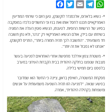
F
T
E
T
W
a
w
m
el
h
*- נשיא בלארוס, אלכסנדר לוקשנקו, טען היום כי שירותי המודיעין
c
itt
ai
e
at
האמריקאיים תכננו לחסל אותו ואת בניו וכי החשודים נלכדו במוסקבה
e
er
l
g
s
בסיוע של הרשויות הרוסיות. לטענתו, הנשיא פוטין העלה את הסוגיה
b
ra
A
בשיחתו עם ביידן, אולם הנשיא האמריקאי רק "גרגר, ולא נתן תשובה
חד משמעית". "התשובה לכך תהיה חמורה ביותר", התריס לוקשנקו.
o
m
p
"אנחנו לא נסבול את זה יותר".
o
p
*- משטרת צפון אירלנד מחפשת אחרי האחראים לפגיעה בעשר
k
מצבות שנופצו בחלקה היהודית בבית הקברות העירוני במערב
בלפסט ביום חמישי בלילה.
מפקחת המשטרה, רואיסין בראון, ציינה כי החשד הוא שמדובר
בפשע שנאה. "לפגיעה הזו תהיה השפעה משמעותית על אנשים
ומשפחות בקהילה היהודית", אמרה.