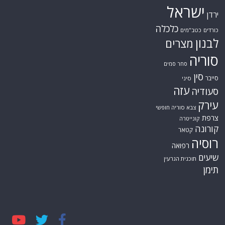
ישראל
ירדן
כלכלה
כורדים
כטב"מים
לבנון
מצרים
סוריה
סחר סמים
סין
סייבר
סיני
עזה
סעודיה
עירק
צבא סוריה חופשי
צרפת
קונייטרה
קורונה
קטאר
רוסיה
רפואה
שיעים
תוכנית הגרעין
תימן