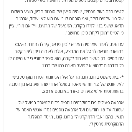
לטייס חוזה ראול מרטינז, שהיה סייען של סוכנות הביון, הוצע תשלום
של 10 אלפים דולר, ואף הובטח לו כי אם הוא לא ישרוד, ארה"ב
תדאג ששני בניו ילמדו בקולג'. המפעיל של מרטינז, וויליאם מוריי, ציין
כי הטייס "מוכן לקחת סיכון מחושב".
עם זאת, לאחר שמרטינז המריא לכיוון פראג, קיבלה תחנת ה-CIA
בהוואנה הוראה לבטל את המבצע, אולם לא היה ניתן ליצור קשר
עם הטייס. רק כאשר הוא חזר לקובה, הוא סיפר למוריי כי לא הייתה לו
כל הזדמנות "להוציא לפועל תאונה כמו שדיברנו".
*- בית משפט בהונג קונג גזר על איל העיתונות הפרו דמוקרטי, ג'ימי
לאי, עונש של 12 חודשי מאסר בפועל אחרי שהורשע בארגון הפגנה
בהשתתפות אלפי צועדים ב-18 באוגוסט 2019.
ארבעה פעילים פרו דמוקרטים נוספים נידונו למאסר בפועל של
שמונה עד 18 חודשים ועל ארבעה נוספים נגזרו עונשי מאסר על
תנאי, בהם "אבי הדמוקרטיה" בהונג קונג, מייסד המפלגה
הדמוקרטית מרטין לי.