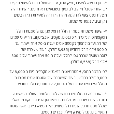
*- סגן הנשיא לשעבר, מייק פנס, עבר אתמול ניתוח להשתלת קוצב
לב אחרי שסבל מקצב לב נמוך בשבועיים האחרונים. "הניתוח היה
מוצלח ופנס צפוי להחלמה מהירה ולחזרה לפעילות רגילה בימים
הקרובים", נמסר מלשכתו.
*- שיפור משכורות במגזר החלל הרוסי: סגן מנהל סוכנות החלל
רוסקוסמוס, לכלכלה ולפיננסים, מקסים אובצ'ינקוב, הודיע כי שכרם
של המיועדים להפוך לקוסמונאוטים יועלה ב-70 אחוז ויעמוד על
כ-300 אלף רובל בחודש (3,935 דולר), בעוד ששכרם של
קוסמונאוטים שכבר טסו לחלל יועלה ב-50 אחוז ויעמוד על כ-500
אלף רובל (6,558 דולר).
לפי הבכיר הרוסי, אסטרונאוטים בנאס"א מקבלים כיום כ-8,000 עד
9,000 דולר בחודש, בעוד המשכורת של אסטרונאוטים מסוכנות
החלל האירופית עומדת על כ-7,000 עד 8,000 דולר בחודש.
*- האנדרטה הממלכתית החדשה לזכר מלחמת העולם הראשונה
נחנכה היום בשדרות פנסילבניה בוושינגטון הבירה בטקס וירטואלי
שכלל מטס חגיגי, הנפת דגל ונאומים של הנשיא ביידן, ראש המטות
המשולבים, גנרל מארק מיילי, ובכירים נוספים.