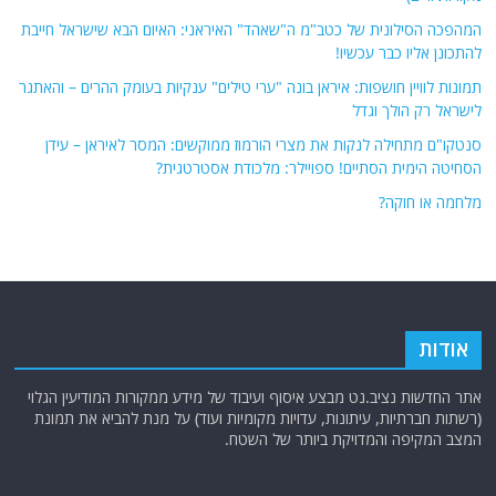
המהפכה הסילונית של כטב"מ ה"שאהד" האיראני: האיום הבא שישראל חייבת
להתכונן אליו כבר עכשיו!
תמונות לוויין חושפות: איראן בונה "ערי טילים" ענקיות בעומק ההרים – והאתגר
לישראל רק הולך וגדל
סנטקו"ם מתחילה לנקות את מצרי הורמוז ממוקשים: המסר לאיראן – עידן
הסחיטה הימית הסתיים! ספויילר: מלכודת אסטרטגית?
מלחמה או חוקה?
אודות
אתר החדשות נציב.נט מבצע איסוף ועיבוד של מידע ממקורות המודיעין הגלוי
(רשתות חברתיות, עיתונות, עדויות מקומיות ועוד) על מנת להביא את תמונת
המצב המקיפה והמדויקת ביותר של השטח.