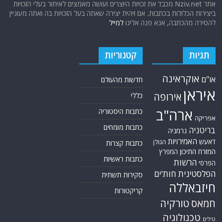
אתר Nziv.net מכבד את זכויות היוצרים ועושה מאמצים לאיתור בעלי הזכויות
ביצירות הכלולות בכתבות. אם זיהית יצירה שאתה בעל הזכויות בה ואתה מעוניין
להסירה מהכתבה, אנא פנה אלינו
למייל
תגיות
קטגוריות
אוקראינה
או"ם
חדשות מהעולם
איראן
אירופה
כללי
ארה"ב
כתבות היסטוריה
אפריקה
כתבות מומחים
בריטניה
גרמניה
האמירויות
דאעש
הגולן
כתבות קצרות
המזרח התיכון
המפרץ
כתבות ראשיות
הרשות
הפרסי
הפלסטינית
חות'ים
סקירות תשתית
חיזבאללה
קריקטורות
טורקיה
חמאס
טכנולוגיה
טילים