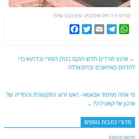
קרדיט: ד״ר חיים איסרוביץ-
ערוץ
מבט עולמי
F
T
E
T
W
a
w
m
el
h
c
itt
ai
e
at
e
er
l
g
s
←
ארגון מורדים חדש הוקם בגולן הסורי ובדרעא כדי
b
ra
A
להלחם באיראנים ובחזבאללה
o
m
p
o
p
מי אתה מוחמד אבאטאי- ראש זרוע התקשורת והמדיה של
k
ארגון אל-קאעידה?
→
מדורי כתבות נוספים
חדשות מהעולם