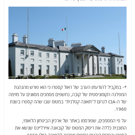
*- במקביל להודעתו הערב של ראול קסטרו כי הוא פורש מהנהגת
המפלגה הקומוניסטית של קובה, נחשפים מסמכים מסווגים על מזימה
של ה-CIA לגרום ל"תאונה קטלנית" במטוס שבו שהה קסטרו בשנת
1960.
על פי המסמכים, שפורסמו באתר של ארכיון הביטחון הלאומי,
התוכנית כללה את ריסוק המטוס של קובאנה איירליינס שנשא את
קסטרו ובכירים קובנים נוספים מפראג להוואנה ביולי 1960.