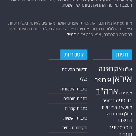
המצב המקיפה והמדויקת ביותר של השטח.
אתר Nziv.net מכבד את זכויות היוצרים ועושה מאמצים לאיתור בעלי הזכויות
ביצירות הכלולות בכתבות. אם זיהית יצירה שאתה בעל הזכויות בה ואתה מעוניין
להסירה מהכתבה, אנא פנה אלינו
למייל
תגיות
קטגוריות
אוקראינה
או"ם
חדשות מהעולם
איראן
אירופה
כללי
ארה"ב
כתבות היסטוריה
אפריקה
כתבות מומחים
בריטניה
גרמניה
האמירויות
דאעש
כתבות קצרות
הגולן
הסכם הגרעין
כתבות ראשיות
הרשות
הפלסטינית
סקירות תשתית
חות'ים