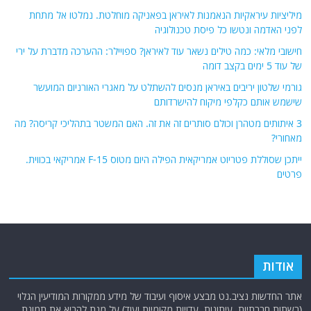
מיליציות עיראקיות הנאמנות לאיראן בפאניקה מוחלטת. נמלטו אל מתחת
לפני האדמה ונטשו כל פיסת טכנולוגיה
חישובי מלאי: כמה טילים נשאר עוד לאיראן? ספויילר: ההערכה מדברת על ירי
של עוד 5 ימים בקצב דומה
גורמי שלטון יריבים באיראן מנסים להשתלט על מאגרי האורניום המועשר
שישמש אותם כקלפי מיקוח להישרדותם
3 איתותים מטהרן וכולם סותרים זה את זה. האם המשטר בתהליכי קריסה? מה
מאחורי?
ייתכן שסוללת פטריוט אמריקאית הפילה היום מטוס F-15 אמריקאי בכווית.
פרטים
אודות
אתר החדשות נציב.נט מבצע איסוף ועיבוד של מידע ממקורות המודיעין הגלוי
(רשתות חברתיות, עיתונות, עדויות מקומיות ועוד) על מנת להביא את תמונת