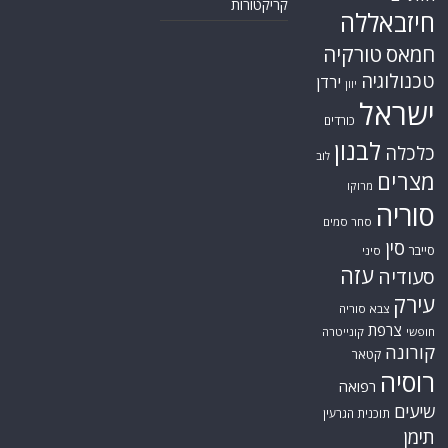
קריקטורות
חיזבאללה
חמאס
טורקיה
טכנולוגיה
ירדן
יוון
ישראל
כורדים
לבנון
כלכלה
לוב
מצרים
מרוקו
סוריה
סחר סמים
סין
סייבר
סיני
עזה
סעודיה
עירק
צבא סוריה
צרפת
חופשי
קונייטרה
קורונה
קטאר
רוסיה
רפואה
שיעים
תוכנית הגרעין
תימן