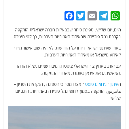
F
T
E
T
W
a
w
m
el
h
היום, יום שלישי, ספינת סוחר שבבעלות חברה ישראלית הותקפה
c
itt
ai
e
at
בקרבת נמל פוג'יירה שבאיחוד האמירויות הערביות, כך לפי רויטרס.
e
er
l
g
s
בעוד שעיתוני ישראל דיווחו על החדשות, לא היה שום אישור מיידי
b
ra
A
לאירוע מישראל או מאיחוד האמירויות הערביות.
o
m
p
עם זאת, בערוץ 12 הישראלי ציטטו גורמים רשמיים ,שלא הזדהו
o
p
,המאשימים את איראן כעומדת מאחורי המתקפה.
k
ה
עיתון
"
ג'רוזלם פוסט
" מצדו מסר כי הספינה , הנקראת היפריון –
هايبريون הותקפה בסמוך לחופי נמל פוג'ירה באמירויות, היום, יום
שלישי.