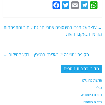
F
T
E
T
W
a
w
m
el
h
c
itt
ai
e
at
e
er
l
g
s
←
עוצר על מרכז במינסוטה אחרי הריגת שחור והתפתחות
b
ra
A
מהומות בעקבות זאת
o
m
p
o
p
תקיפת "ספינה ישראלית" במפרץ – רקע למיקום
→
k
מדורי כתבות נוספים
חדשות מהעולם
כללי
כתבות היסטוריה
כתבות מומחים