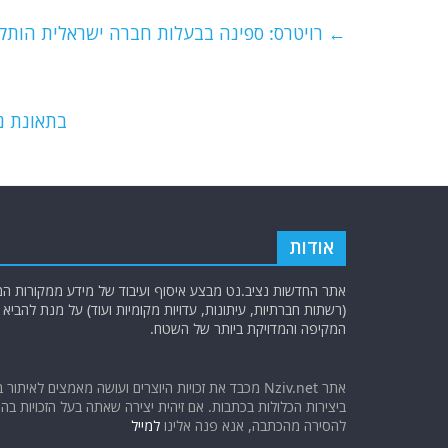
c
itt
ai
e
at
e
er
l
g
s
←
רויטרס: ספינה בבעלות חברה ישראלית הותקפ
b
ra
A
o
m
p
o
p
בתאונת נ
k
אודות
אתר החדשות נציב.נט מבצע איסוף ועיבוד של מידע ממקורות המוד
(רשתות חברתיות, עיתונות, עדויות מקומיות ועוד) על מנת להבי
המקיפה והמדויקת ביותר של השטח.
אתר Nziv.net מכבד את זכויות היוצרים ועושה מאמצים לאיתור 
ביצירות הכלולות בכתבות. אם זיהית יצירה שאתה בעל הזכויות בה ו
להסירה מהכתבה, אנא פנה אלינו
למייל