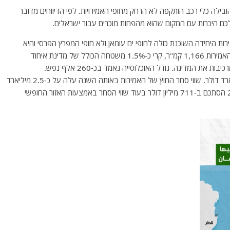
בילה כלי רכב הותקפה לא הרחק מחופי האמירויות. לפי הדיווחים מדובר
 לכם היכרות עם המקום שהוא מהפחות מוכרים עבור ישראלים.
ות היחידה השוכנת כולה לחופי ים עומאן ולא חופי המפרץ הפרסי והיא
המוצא היחיד של האמירויות לאוקיאנוס ההודי. שטחה של האמירות 1,166 קמ"ר, קרי כ-1.5% משטחה הכולל של מדינת איחוד
את המדינה. גודל האוכלוסייה נאמד בכ-260 אלף נפש.
התוצר של אל פוג'ירה בשנת 2019 הסתכם בכ-4.5 מיליארד דולר. שווי סחר החוץ של האמירות באותה השנה עלה על כ-2.5 מיליארד
דולר – היקף סחר החוץ הישיר של אל פוג'ירה בשנת 2019 הסתכם ב-711 מיליון דולר בעוד שווי הסחר באמצעות האזור החופשי