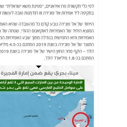
a
w
m
el
h
לפי כלי תקשורת פרו איראניים, "ספינת משא ישראלית" שהו
c
itt
ai
e
at
בתקיפה ליד אמירות אל פוג'ירה וזו הזדמנות טובה לעשות
e
er
l
g
s
הייחוד של אל פוג'ירה נובע קודם כל מהעובדה שהיא האמיר
b
ra
A
o
m
p
האמירויות והיא החמישית בגודלה מתוך שבע האמירויות המרכיבות 
o
p
k
הסתכם בכ-1.8 מיליארד דולר.