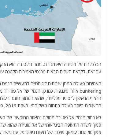
הכלכלה באל פוג'ירה היא מגוונת. מגזר בולט בה הוא החק
עם זאת, לקראת השנים הבאות פרנסי האמירות הקטנה עושי
האמירות פעילה במתן שירותים לוגיסטיים לתעשיית הנפט ה
bunkering אחרי סינגפור. כמו כן, הנמל של אל פו
החשובים ביותר בעולם בתחום משק החי. בשנת 2019, פקדו את הנמל של אל פוג'ירה 4500 אניות.
לא רחוק מנמל אל פוג'ירה ממוקם "האזור החופשי" של הא
סמוך לשדה התעופה הבינלאומי של אל פוג'ירה שהוא שדה 
צפון סולטנות עומאן. שילוב של מיקום גיאוגרפי, עם גישה