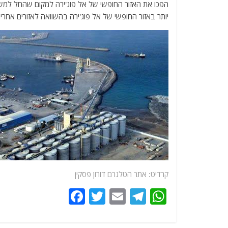
הפכו את האזור החופשי של אל פוג'ירה למקום שהחל למשוך י
יותר באזור החופשי של אל פוג'ירה בהשוואה לאזורים אחרים
קרדיט:
אתר
הטלגרם דורון פסקין
F
T
E
T
W
a
w
m
el
h