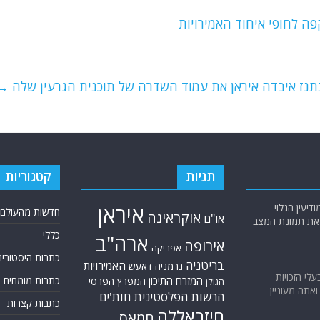
ה לחופי איחוד האמירויות
תנז איבדה איראן את עמוד השדרה של תוכנית הגרעין שלה
→
תגיות
קטגוריות
יעין הגלוי
איראן
חדשות מהעולם
אוקראינה
או"ם
א את תמונת המצב
כללי
ארה"ב
אירופה
אפריקה
כתבות היסטוריה
בריטניה
האמירויות
גרמניה
דאעש
בעלי הזכויות
המזרח התיכון
כתבות מומחים
המפרץ הפרסי
הגולן
אתה מעוניין
הרשות הפלסטינית
חות'ים
כתבות קצרות
חיזבאללה
חמאס