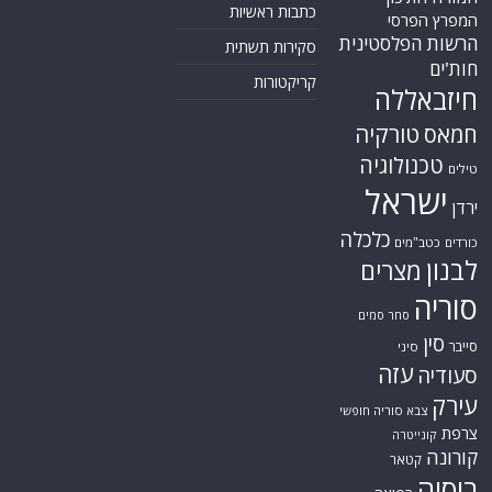
כתבות ראשיות
המפרץ הפרסי
הרשות הפלסטינית
סקירות תשתית
חות'ים
קריקטורות
חיזבאללה
טורקיה
חמאס
טכנולוגיה
טילים
ישראל
ירדן
כלכלה
כורדים
כטב"מים
לבנון
מצרים
סוריה
סחר סמים
סין
סייבר
סיני
עזה
סעודיה
עירק
צבא סוריה חופשי
צרפת
קונייטרה
קורונה
קטאר
רוסיה