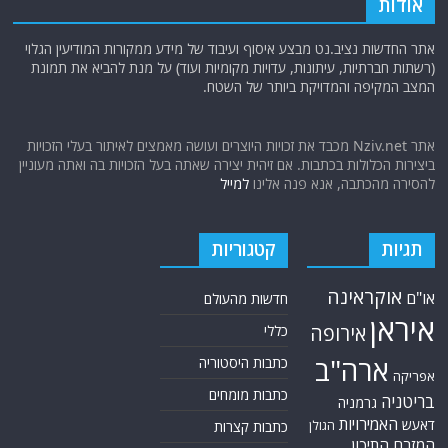
אודות
אתר החדשות נציב.נט מבצע איסוף ועיבוד של מידע ממקורות המודיעין הגלוי
(רשתות חברתיות, עיתונות, עדויות מקומיות ועוד) על מנת להביא את תמונת
המצב המקיפה והמדויקת ביותר של השטח.
אתר Nziv.net מכבד את זכויות היוצרים ועושה מאמצים לאיתור בעלי הזכויות
ביצירות הכלולות בכתבות. אם זיהית יצירה שאתה בעל הזכויות בה ואתה מעוניין
להסירה מהכתבה, אנא פנה אלינו
למייל
תגיות
קטגוריות
אוקראינה
או"ם
חדשות מהעולם
איראן
אירופה
כללי
ארה"ב
כתבות היסטוריה
אפריקה
כתבות מומחים
בריטניה
גרמניה
האמירויות
דאעש
הגולן
כתבות קצרות
המזרח התיכון