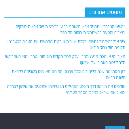
פוסטים אחרונים
"העיט המוזהב": תרגיל צבאי משותף רביעי ברציפות של צבאות טורקיה
ומצרים והפעם בהשתתפות כוחות הקומנדו
ציר אנקרה-קהיר נחשף: רכבת אווירית טורקית מחמשת את מצרים בכטב"מי
תקיפה מול גבול סודאן
מצור ימי או מכת מנע? תמרון ענק חסר תקדים מול חופי טהרן. הצי האמריקאי
חדר ל'אזור האסור' של איראן!
רק הסתיימה שנת הלימודים וכבר ארגוני המורים מאיימים בשביתה לקראת
השנה הבאה
עוקפים את הורמוז דרך חיפה: הפרויקט הבינלאומי שמכניס את איראן לבהלה
ומציב את ישראל במרכז הסחר העולמי