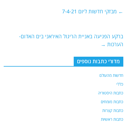
c
itt
ai
e
at
e
er
l
g
s
←
מבזקי חדשות ליום 7-4-21
b
ra
A
o
m
p
o
p
ברקע הפגיעה באניית הריגול האיראני בים האדום-
הערכות
→
k
מדורי כתבות נוספים
חדשות מהעולם
כללי
כתבות היסטוריה
כתבות מומחים
כתבות קצרות
כתבות ראשיות