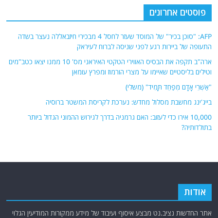
פוסטים אחרונים
AFP: "סוכן בכיר" של המוסד שעזר לחסל 4 מבכירי חיזבאללה נעצר בשדה
התעופה של ביירות רגע לפני שניסה לברוח לעיראק
ארה"ב תקפה את הבסיס האווירי הטקטי האיראני מס' 10 ממנו יצאו כטב"מים
וטילים בליסטיים שאיימו על מצרי הורמוז ומפרץ עומאן
"אַשְׁרֵי אָדָם מְפַחֵד תָּמִיד" (משלי)
בייג'ינג מחשבת מסלול מחדש: נערכת לקריסת המשטר ברוסיה
10,000 אירו כדי לעזוב: האם גרמניה בדרך לגירוש ההמוני הגדול ביותר
בתולדותיה?
אודות
אתר החדשות נציב.נט מבצע איסוף ועיבוד של מידע ממקורות המודיעין הגלוי