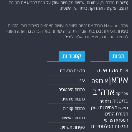
(רשתות חברתיות, עיתונות, עדויות מקומיות ועוד) על מנת להביא את תמונת
המצב המקיפה והמדויקת ביותר של השטח.
אתר Nziv.net מכבד את זכויות היוצרים ועושה מאמצים לאיתור בעלי הזכויות
ביצירות הכלולות בכתבות. אם זיהית יצירה שאתה בעל הזכויות בה ואתה מעוניין
להסירה מהכתבה, אנא פנה אלינו
למייל
תגיות
קטגוריות
אוקראינה
או"ם
חדשות מהעולם
איראן
אירופה
כללי
ארה"ב
כתבות היסטוריה
אפריקה
כתבות מומחים
בריטניה
גרמניה
האמירויות
דאעש
הגולן
כתבות קצרות
המזרח התיכון
כתבות ראשיות
המפרץ הפרסי
הרשות הפלסטינית
סקירות תשתית