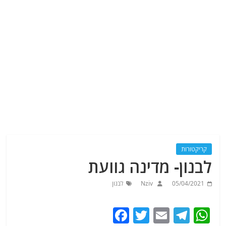
קריקטורות
לבנון- מדינה גוועת
05/04/2021
Nziv
לבנון
F
T
E
T
W