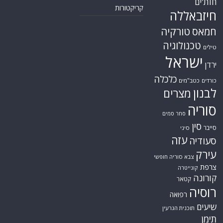
חות'ים
קריקטורות
חיזבאללה
טורקיה
חמאס
טכנולוגיה
טילים
ישראל
ירדן
כלכלה
כורדים
כטב"מים
לבנון
מצרים
סוריה
סחר סמים
סין
סייבר
סיני
עזה
סעודיה
עירק
צבא סוריה חופשי
צרפת
קונייטרה
קורונה
קטאר
רוסיה
רפואה
שיעים
תוכנית הגרעין
תימן