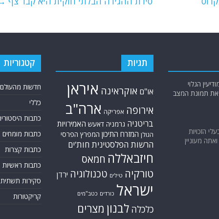
קרוס
סירת ההגירה הבלתי חוקית היא קבר צף
→
תגיות
קטגוריות
יעין הגלוי
איראן
חדשות מהעולם
אוקראינה
או"ם
א את תמונת המצב
כללי
ארה"ב
אירופה
אפריקה
כתבות היסטוריה
בריטניה
האמירויות
גרמניה
דאעש
בעלי הזכויות
המזרח התיכון
כתבות מומחים
המפרץ הפרסי
הגולן
אתה מעוניין
הרשות הפלסטינית
חות'ים
כתבות קצרות
חיזבאללה
חמאס
כתבות ראשיות
טורקיה
טכנולוגיה
ירדן
טילים
סקירות תשתית
ישראל
כורדים
כטב"מים
קריקטורות
לבנון
מצרים
כלכלה