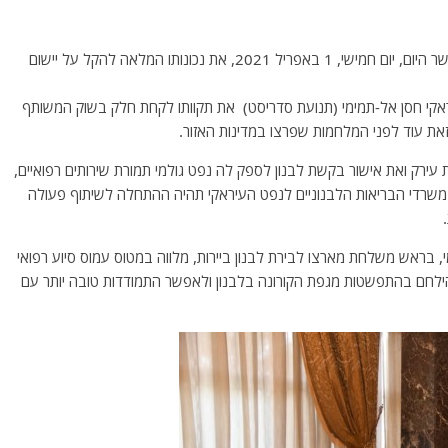
נשיא לבנון, מישל עאון (התנועה הפטריוטית החופשית), אישר היום, יום חמישי, 1 באפריל 2021, את נכונותו המלאה להקל על יישום
אקי חסן אל-תמימי (תנועת סדריסט) את תקוותו לקחת חלק בשוק המשותף
את עוד לפני המלחמות שפרצו במדינות האזור.
רק ואת אישור בקשת לבנון לספק לה נפט גולמי תמורת שירותים רפואיים,
ין משרדי הבריאות הלבנוניים לנפט העיראקי תהיה ההתחלה לשיתוף פעולה
, בראש משלחת מארצו לבירת לבנון ביירות, מלווה במטוס עמוס סיוע רפואי
הילחם בהתפשטות מגפת הקורונה בלבנון ולאפשר התמודדות טובה יותר עם