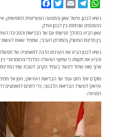
F
T
E
T
W
a
w
m
el
h
c
itt
ai
e
at
ההסכמים שנחתמו בין לבנון ועירק.
e
er
l
g
s
עאון הביע במהלך פגישתו עם שר הבריאות והסביבה העיר
b
ra
A
בין מדינות המשרק (המזרח) הערבי, שתמיד שאפו לעשות ז
o
m
p
נשיא לבנון הביע את הערכתו הרבה למאמציה של ממשלת עי
o
p
והביע את תקוותו כי שיתוף הפעולה הכלכלי וההומניטרי ב
ארוך טווח שיחל לפעול בעתיד הקרוב לטובת שתי המדינות.
k
מוקדם יותר היום עמד שר הבריאות העיראקי, חסן אל-תמימי
עיראקי למשרד הבריאות הלבנוני, כדי לתרום למאמצים ל
המגיפה.