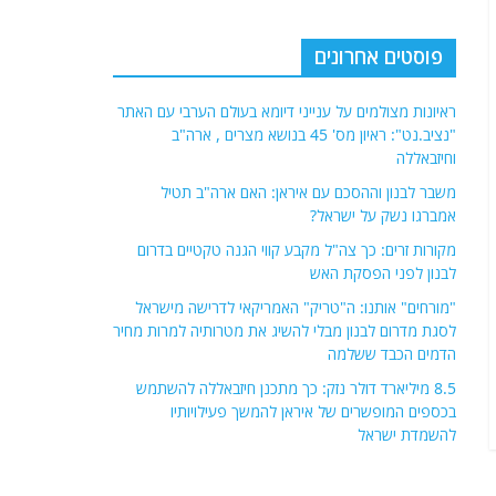
פוסטים אחרונים
ראיונות מצולמים על ענייני דיומא בעולם הערבי עם האתר
"נציב.נט": ראיון מס' 45 בנושא מצרים , ארה"ב
וחיזבאללה
משבר לבנון וההסכם עם איראן: האם ארה"ב תטיל
אמברגו נשק על ישראל?
מקורות זרים: כך צה"ל מקבע קווי הגנה טקטיים בדרום
לבנון לפני הפסקת האש
"מורחים" אותנו: ה"טריק" האמריקאי לדרישה מישראל
לסגת מדרום לבנון מבלי להשיג את מטרותיה למרות מחיר
הדמים הכבד ששלמה
8.5 מיליארד דולר נזק: כך מתכנן חיזבאללה להשתמש
בכספים המופשרים של איראן להמשך פעילויותיו
להשמדת ישראל