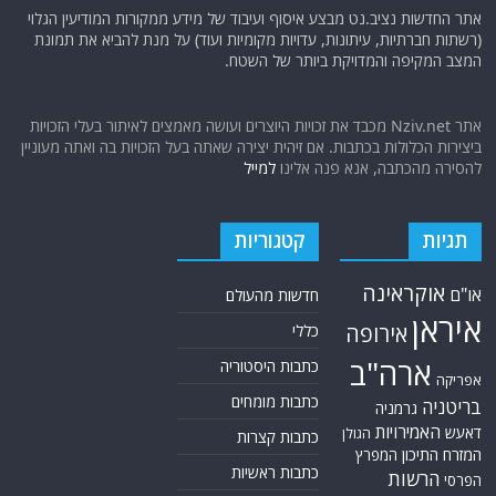
אתר החדשות נציב.נט מבצע איסוף ועיבוד של מידע ממקורות המודיעין הגלוי
(רשתות חברתיות, עיתונות, עדויות מקומיות ועוד) על מנת להביא את תמונת
המצב המקיפה והמדויקת ביותר של השטח.
אתר Nziv.net מכבד את זכויות היוצרים ועושה מאמצים לאיתור בעלי הזכויות
ביצירות הכלולות בכתבות. אם זיהית יצירה שאתה בעל הזכויות בה ואתה מעוניין
להסירה מהכתבה, אנא פנה אלינו
למייל
תגיות
קטגוריות
אוקראינה
או"ם
חדשות מהעולם
איראן
אירופה
כללי
ארה"ב
כתבות היסטוריה
אפריקה
כתבות מומחים
בריטניה
גרמניה
האמירויות
דאעש
הגולן
כתבות קצרות
המזרח התיכון
המפרץ
כתבות ראשיות
הרשות
הפרסי