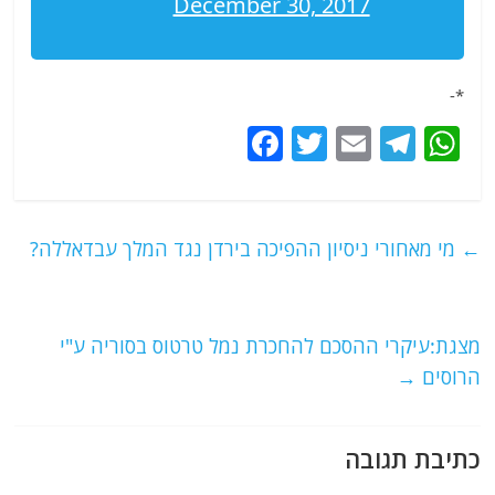
December 30, 2017
*-
F
T
E
T
W
a
w
m
el
h
c
itt
ai
e
at
e
er
l
g
s
←
מי מאחורי ניסיון ההפיכה בירדן נגד המלך עבדאללה?
b
ra
A
o
m
p
o
p
מצגת:עיקרי ההסכם להחכרת נמל טרטוס בסוריה ע"י
הרוסים
→
k
כתיבת תגובה