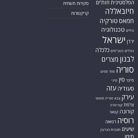
הפלסטינית
חות'ים
סקירות תשתית
חיזבאללה
קריקטורות
טורקיה
חמאס
טכנולוגיה
טילים
ישראל
ירדן
כלכלה
כורדים
כטב"מים
לבנון
מצרים
סוריה
סחר סמים
סין
סייבר
סיני
עזה
סעודיה
עירק
צבא סוריה חופשי
צרפת
קונייטרה
קורונה
קטאר
רוסיה
רפואה
שיעים
תוכנית הגרעין
תימן