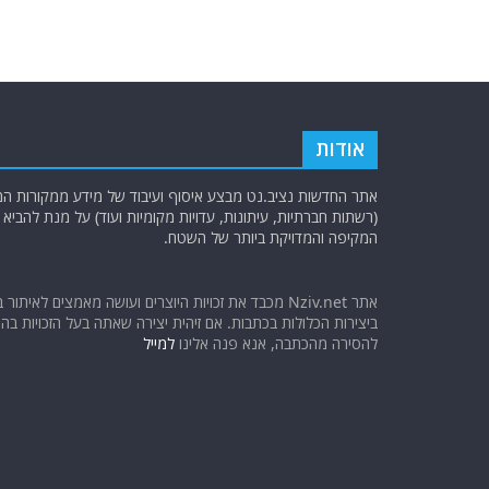
אודות
אתר החדשות נציב.נט מבצע איסוף ועיבוד של מידע ממקורות המוד
(רשתות חברתיות, עיתונות, עדויות מקומיות ועוד) על מנת להבי
המקיפה והמדויקת ביותר של השטח.
אתר Nziv.net מכבד את זכויות היוצרים ועושה מאמצים לאיתור 
ביצירות הכלולות בכתבות. אם זיהית יצירה שאתה בעל הזכויות בה ו
להסירה מהכתבה, אנא פנה אלינו
למייל