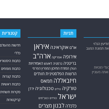
תגיות
קטגוריות
יעין הגלוי
איראן
חדשות מהעולם
אוקראינה
או"ם
א את תמונת המצב
כללי
ארה"ב
אירופה
אפריקה
כתבות היסטוריה
בריטניה
האמירויות
גרמניה
דאעש
בעלי הזכויות
המזרח התיכון
המפרץ הפרסי
כתבות מומחים
הגולן
אתה מעוניין
הרשות הפלסטינית
חות'ים
כתבות קצרות
חיזבאללה
חמאס
כתבות ראשיות
טורקיה
טכנולוגיה
ירדן
טילים
סקירות תשתית
ישראל
כורדים
כטב"מים
קריקטורות
לבנון
מצרים
כלכלה