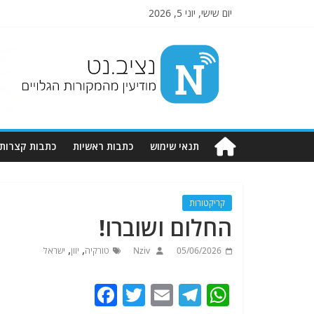
יום שישי, יוני 5, 2026
Nziv.net
מודיעין
מהמקורות
הגלויים
תנאי שימוש
כתבות ראשיות
כתבות קצרות
קריקטורות
החלום ושוברו!
,
,
05/06/2026
Nziv
טורקיה
יוון
ישראל
F
T
E
T
W