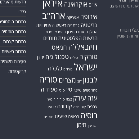
איראן
חדשות מהעולם
אוקראינה
או"ם
א את תמונת המצב
כללי
ארה"ב
אירופה
אפריקה
כתבות היסטוריה
בריטניה
האמירויות
גרמניה
דאעש
בעלי הזכויות
כתבות מומחים
המזרח התיכון
הגולן
המפרץ הפרסי
אתה מעוניין
הרשות הפלסטינית
חות'ים
כתבות קצרות
חיזבאללה
חמאס
כתבות ראשיות
טורקיה
טכנולוגיה
ירדן
טילים
סקירות תשתית
ישראל
כלכלה
כורדים
קריקטורות
סוריה
לבנון
מצרים
לוב
סין
סעודיה
סייבר
סחר סמים
סיני
עזה
עירק
צבא סוריה חופשי
קורונה
צרפת
קטאר
קונייטרה
רוסיה
שיעים
רפואה
תוכנית
תימן
הגרעין