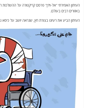
a
w
m
el
h
העיתון האמירתי "אל-ויז'ן" פרסם קריקטורה על ההשלכות ה
c
itt
ai
e
at
באזורים רבים בעולם.
e
er
l
g
s
העיתון הביע את רעיונו בצורת חץ, שנראה יושב על כיסא 
b
ra
A
o
m
p
o
p
k