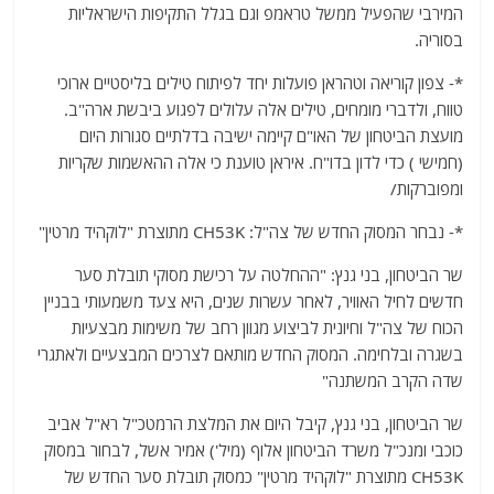
המירבי שהפעיל ממשל טראמפ וגם בגלל התקיפות הישראליות
בסוריה.
*- צפון קוריאה וטהראן פועלות יחד לפיתוח טילים בליסטיים ארוכי
טווח, ולדברי מומחים, טילים אלה עלולים לפגוע ביבשת ארה"ב.
מועצת הביטחון של האו"ם קיימה ישיבה בדלתיים סגורות היום
(חמישי ) כדי לדון בדו"ח. איראן טוענת כי אלה ההאשמות שקריות
ומפוברקות/
*- נבחר המסוק החדש של צה"ל: CH53K מתוצרת "לוקהיד מרטין"
שר הביטחון, בני גנץ: "ההחלטה על רכישת מסוקי תובלת סער
חדשים לחיל האוויר, לאחר עשרות שנים, היא צעד משמעותי בבניין
הכוח של צה"ל וחיונית לביצוע מגוון רחב של משימות מבצעיות
בשגרה ובלחימה. המסוק החדש מותאם לצרכים המבצעיים ולאתגרי
שדה הקרב המשתנה"
שר הביטחון, בני גנץ, קיבל היום את המלצת הרמטכ"ל רא"ל אביב
כוכבי ומנכ"ל משרד הביטחון אלוף (מיל') אמיר אשל, לבחור במסוק
CH53K מתוצרת "לוקהיד מרטין" כמסוק תובלת סער החדש של