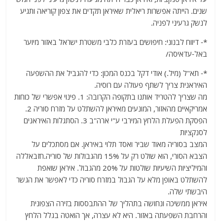
שנים. הייתה אפשרות ריאלית שאיראן תקדים את צפון קוריאה ותגיע
לנשק גרעיני לפניה.
*- דיווח לבנוני: חיפושים בעזרת כלבי משטרת ישראל באזור מיוער
באל-עדאיסה/
*- תא"ל (מיל.) אודי דקל בכנס המכון: כדי להגביל את ההשפעה
האיראנית צריך לשתף פעולה עם רוסיה.
מה שצריך להטריד אותנו בתקופה הקרובה: 1. פינוי אפשרי של כוחות
אמריקאיים מהאזור, המונעים מאיראן להשתלט על מזרח סוריה 2.
הפסקת הפעלת הלחץ המירבי ע"י ארה"ב 3. הסתגלות האיראנים
לסנקציות
המצב בסוריה מאוד שביר ואסד תלוי באיראן. אם מסתכלים על
הצבא הסורי, הוא שולט רק על 15% מהגבולות של סוריה.חזבאללה
והמיליציות השיעיות שולטות על 20% מהגבול. איראן שואפת
להשתלט באופן מלא על הגבול במזרח סוריה כדי לאפשר את הגשר
היבשתי שלה.
איראן ממשיכה ונחושה בתהליך של ההתבססות בזירה הצפונית
והרחבת השפעתה באזור. היא לא עצרה, אך הואטה בגלל הלחץ