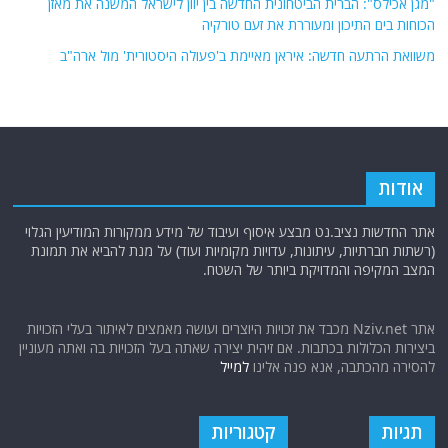
"מגן אכילס": הברית הביטחונית החדשה בין יוון לישראל המשנה את מאזן
הכוחות בים התיכון ומעוררת את זעם טורקיה
משוואת הרתעה חדשה: איראן מאיימת ב'פעולה היסטורית' מול ארה"ב
אודות
אתר החדשות נציב.נט מבצע איסוף ועיבוד של מידע ממקורות המודיעין הגלוי
(רשתות חברתיות, עיתונות, עדויות מקומיות ועוד) על מנת להביא את תמונת
המצב המקיפה והמדויקת ביותר של השטח.
אתר Nziv.net מכבד את זכויות היוצרים ועושה מאמצים לאיתור בעלי הזכויות
ביצירות הכלולות בכתבות. אם זיהית יצירה שאתה בעל הזכויות בה ואתה מעוניין
להסירה מהכתבה, אנא פנה אלינו
למייל
תגיות
קטגוריות