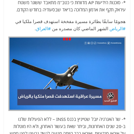
*- סוכנות הידיעות AP מדווחת כי כטב"מ מתאבד ששוגר משטח
עיראק תקף את ארמון המלוכה בריאד שבסעודיה בחודש הקודם.
هجومًا سابقًا بطائرة مسيرة مفخخة استهدف قصرا ملكيا في
#الرياض
الشهر الماضي كان مصدره من
#العراق
.
*- שר האנרגיה יובל שטייניץ בכנס INSS – ללא הפעילות שלנו
ב-20 שנים האחרונות, וביתר שאת בעשור האחרון, ולא היו מוטלות
על איראן סנקציות, ואיראן כבר הייתה מגיעה לנשק גרעיני לפני חמש