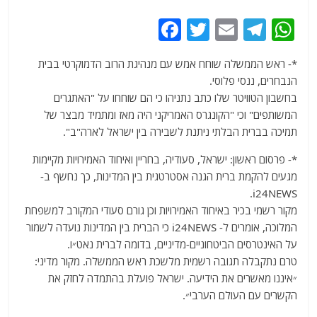
F
T
E
T
W
a
w
m
el
h
*- ראש הממשלה שוחח אמש עם מנהיגת הרוב הדמוקרטי בבית
c
itt
ai
e
at
הנבחרים, ננסי פלוסי.
e
er
l
g
s
בחשבון הטוויטר שלו כתב נתניהו כי הם שוחחו על "האתגרים
b
ra
A
המשותפים" וכי "הקונגרס האמריקני היה מאז ומתמיד מבצר של
תמיכה בברית הבלתי ניתנת לשבירה בין ישראל לארה"ב".
o
m
p
o
p
*- פרסום ראשון: ישראל, סעודיה, בחריין ואיחוד האמירויות מקיימות
מגעים להקמת ברית הגנה אסטרטגית בין המדינות, כך נחשף ב-
k
i24NEWS.
מקור רשמי בכיר באיחוד האמירויות וכן גורם סעודי המקורב למשפחת
המלוכה, אומרים ל- i24NEWS כי הברית בין המדינות נועדה לשמור
על האינטרסים הביטחוניים-מדיניים, בדומה לברית נאט״ו.
טרם נתקבלה תגובה רשמית מלשכת ראש הממשלה. מקור מדיני:
״איננו מאשרים את הידיעה. ישראל פועלת בהתמדה לחזק את
הקשרים עם העולם הערבי״.