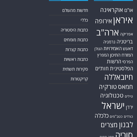
אוקראינה
או"ם
חדשות מהעולם
איראן
אירופה
כללי
ארה"ב
כתבות היסטוריה
אפריקה
כתבות מומחים
בריטניה
גרמניה
האמירויות
דאעש
הגולן
כתבות קצרות
המזרח התיכון
המפרץ
כתבות ראשיות
הרשות
הפרסי
הפלסטינית
חות'ים
סקירות תשתית
חיזבאללה
קריקטורות
טורקיה
חמאס
טכנולוגיה
טילים
ישראל
ירדן
כלכלה
כורדים
כטב"מים
לבנון
מצרים
סוריה
סחר סמים