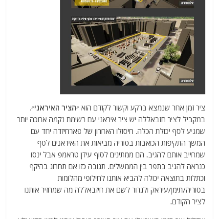
ציר זמן אחר שנמצא ברקע וקשור לקודם הוא
״הציר האיראני״
.
במקביל לציר חזבאללה יש ציר איראני עם רשימת נקמה ארוכה יותר
שמגיע לסף יכולת הכלה. חיסולו האחרון של פארחיזדה יחד עם
המשך התקיפות הכואבות בסוריה מביאות את האיראנים לסף
שמחייב אותם להגיב. הם ממתינים לסוף עידן טראמפ אבל ינסו
כנראה להגיב בתפר בין הממשלים. תגובה כזו אם תחרוג בהיקף
וכתלות בתוצאה יכולה להביא אותנו לחילופי מהלומות
בסוריה/תימן/עיראק ולגרור לשם את חיזבאללה מה שמחזיר אותנו
לציר הקודם.