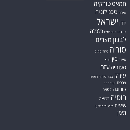
טורקיה
חמאס
טכנולוגיה
טילים
ישראל
ירדן
כלכלה
כורדים
כטב"מים
לבנון
מצרים
סוריה
סחר סמים
סין
סייבר
סיני
עזה
סעודיה
עירק
צבא סוריה חופשי
צרפת
קונייטרה
קורונה
קטאר
רוסיה
רפואה
שיעים
תוכנית הגרעין
תימן