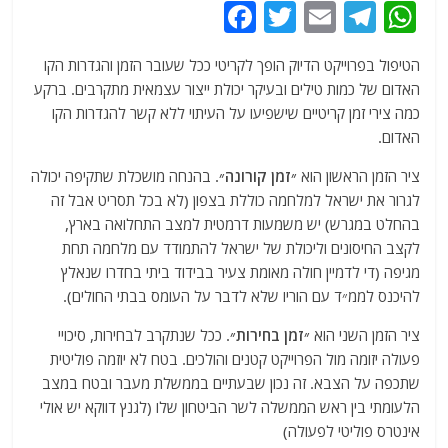
F
T
E
T
W
a
w
m
el
h
הטיפול בפרוייקט הדיוק הופך לקריטי ככל שעובר הזמן והגדרות הקו
c
itt
ai
e
at
האדום של כמות טילים ובעיקר יכולת ייצור עצמאית מתקרבים. ברקע
e
er
l
g
s
כמה צירי זמן קריטיים שישפיעו על העיתוי ללא קשר להגדרות הקו
b
ra
A
האדום.
o
m
p
ציר הזמן הראשון הוא
״זמן קורונה״
. בהנחה מושכלת שתקיפה יכולה
o
p
לגרור את ישראל למלחמה כוללת בצפון (לא בכל תסריט אבל זה
בהחלט במגרש) יש משמעות דרמטית למצב התחלואה בארץ,
k
לקצב החיסונים וליכולת של ישראל להתמודד עם מלחמה תחת
מגיפה (די לדמיין חולה מאומת צעיר בבידוד ביתי בחדרו שנאלץ
להיכנס לממ״ד עם הוריו שלא לדבר על העומס בבתי החולים).
ציר הזמן השני הוא
״זמן בחירות״
. ככל שנתקרב לבחירות, סיכויי
פעולה יזומה מול הפרוייקט קטנים והולכים. בטח לא יוזמה פוליטית
שתכפה על הצבא. זה נכון שבעתיים בממשלת מעבר ובטח במצב
הלעומתי בין ראש הממשלה לשר הביטחון שלו (לגנץ דווקא יש אולי
אינטרס פוליטי לפעולה)