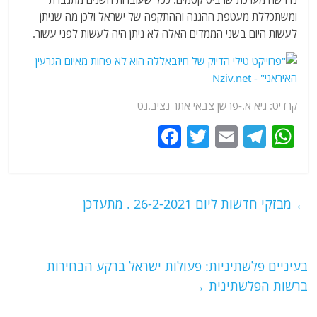
ומשתכללת מעטפת ההגנה וההתקפה של ישראל ולכן מה שניתן
לעשות היום בשני הממדים האלה לא ניתן היה לעשות לפני עשור.
קרדיט: גיא א.-פרשן צבאי אתר נציב.נט
F
T
E
T
W
a
w
m
el
h
c
itt
ai
e
at
e
er
l
g
s
←
מבזקי חדשות ליום 26-2-2021 . מתעדכן
b
ra
A
o
m
p
o
p
בעיניים פלשתיניות: פעולות ישראל ברקע הבחירות
ברשות הפלשתינית
→
k