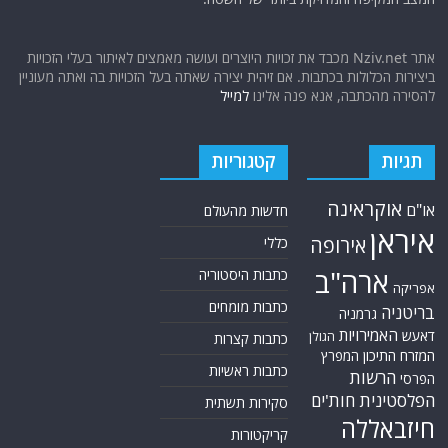
אתר Nziv.net מכבד את זכויות היוצרים ועושה מאמצים לאיתור בעלי הזכויות
ביצירות הכלולות בכתבות. אם זיהית יצירה שאתה בעל הזכויות בה ואתה מעוניין
להסירה מהכתבה, אנא פנה אלינו
למייל
תגיות
קטגוריות
אוקראינה
או"ם
חדשות מהעולם
איראן
אירופה
כללי
ארה"ב
כתבות היסטוריה
אפריקה
כתבות מומחים
בריטניה
גרמניה
האמירויות
דאעש
הגולן
כתבות קצרות
המזרח התיכון
המפרץ
כתבות ראשיות
הרשות
הפרסי
הפלסטינית
חות'ים
סקירות תשתית
חיזבאללה
קריקטורות