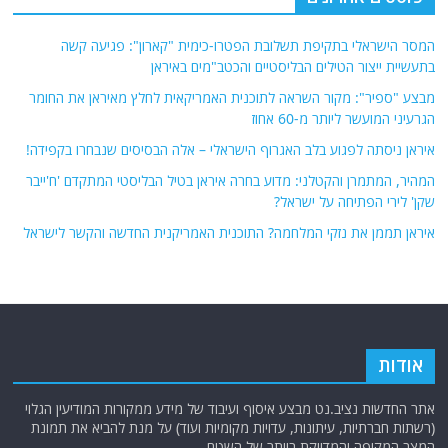
המסר הישראלי בתקיפת תשלובת הפטרו-כימית "קארון": פגיעה קשה
בתעשיית ייצור הטילים הבליסטיים והכטב"מים באיראן
מבצע "ספיר": מקור השראה לתוכנית האמריקאית לחלץ מאיראן את החומר
הגרעיני המועשר ליותר מ-60 אחוז
איראן ניסתה לפגוע בלב האגרוף הישראלי – אלה הבסיסים שנבחרו בקפידה!
המהיר, המתמרן והקטלני: מדוע בחרה איראן בטיל הבליסטי המתקדם 'ח'ייבר
שקן' לירי הפתיחה על ישראל?
איראן תממן את נזקי המלחמה? התוכנית האמריקנית החדשה והקשר לישראל
אודות
אתר החדשות נציב.נט מבצע איסוף ועיבוד של מידע ממקורות המודיעין הגלוי
(רשתות חברתיות, עיתונות, עדויות מקומיות ועוד) על מנת להביא את תמונת
המצב המקיפה והמדויקת ביותר של השטח.