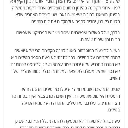
שקלול ציר הזמן הישראלי עם ציר הצורך מוביל אותנו לכיוון הקיץ ולא
לפני, אחרי הקורונה בהינתן חיסונים מוצלחים ואחרי הקמת ממשלה
בהינתן תוצאות בחירות שיאפשרו זאת. שני הצירים האחרים שלא
תלויים רק בנו, יכולים להפתיע ולהקדים את לוח הזמנים.
בדרך, שלל פעולות ואפשרויות עיכוב ושיבוש הפרוייקט שיאפשרו
מרווח זמן ואיפוס שעונים.
באשר להצעות המופרחות באוויר למכה מקדימה הרי שלא יוצאים
למכה מקדימה על הטילים. כבר כתבתי לא פעם מספר הטילים הוא
לא הגורם המכריע אלא יכולת ייצור עצמאית. לכן להיתפס לכמות זה
לא נכון. ישראל מעולם לא יצאה למלחמה בגלל כמות אמל"ח של
האוייב.
שנית, המחשבה שבמלחמה לא יפלו כאן טילים וההגנה תהיה
הרמטית היא מוטעית מיסודה, אין חשיבה כזו בצבא ואין הבטחה כזו
מצד המדינה. יפלו גם יפלו טילים המטרה היא למנוע הכרעה
בטילים.
כיפת ברזל לא נועדה ולא מספיקה להגנה מכלל הטילים, לשם כך
נדרשה מערכת שרביט קסמים. ככל שעוברות השנים מתגברת