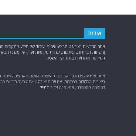
k
אודות
אתר החדשות נציב.נט מבצע איסוף ועיבוד של מידע ממקורות המוד
(רשתות חברתיות, עיתונות, עדויות מקומיות ועוד) על מנת להבי
המקיפה והמדויקת ביותר של השטח.
אתר Nziv.net מכבד את זכויות היוצרים ועושה מאמצים לאיתור 
ביצירות הכלולות בכתבות. אם זיהית יצירה שאתה בעל הזכויות בה ו
להסירה מהכתבה, אנא פנה אלינו
למייל