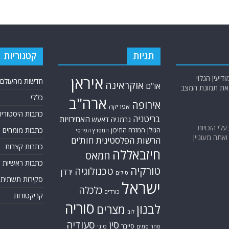
תגיות
קטגוריות
יעין הגלוי
איראן
חדשות מהעולם
אוקראינה
או"ם
א את תמונת המצב
כללי
ארה"ב
אירופה
אפריקה
כתבות היסטוריה
בריטניה
האמירויות
גרמניה
דאעש
בעלי הזכויות
הגולן
כתבות מומחים
המזרח התיכון
המפרץ הפרסי
אתה מעוניין
הרשות הפלסטינית
חות'ים
כתבות קצרות
חיזבאללה
חמאס
כתבות ראשיות
טורקיה
טכנולוגיה
ירדן
טילים
סקירות תשתית
ישראל
כלכלה
כורדים
קריקטורות
סוריה
לבנון
מצרים
לוב
סין
סעודיה
סייבר
סחר סמים
סיני