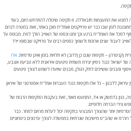
קיפה.
למנוע את התעצמות חזבאללה. זו תקיפה שיכולה להתרחש היום, בעוד
א מתוכננת לזמן שבו כבר יש פרוייקטים ואמל"ח מוכן באתר, זאת במטרה לגרום
סוף לסכל את האמל"ח ברגע וכך זמנו וכספו של האוייב הולך לפח. מבוסס על
אוייב לעבוד שנים ארוכות ולשפוך כספים רבים על פרוייקט שבסופו יירד
 (קניטרה) – תקיפות שגם כן (לרוב) לא תלויות בזמן ואינן טז"מיות.
אלו
ל ישראל כנגד ניסיון יצירת תשתית פיגועים איראנית ללא טביעת אצבע,
ות כנגד אמצעי איסוף ומבנים ששייכים לתיק הגולן, מבנים שיועדו לשמש לצורך פיגועים
ין עיראק ללבנון – כל אלו תקיפות כנגד העברות אמל"ח אסטרטגי של איראן
*- תקיפות אלו התרבו לאחרונה ומנגד תקיפות בשדות תעופה, כגון בדמשק או T4, התמעטו מאוד, זאת בעקבות התקיפות הרבות של
ש צירי הברחה חלופיים.
טז"מיות יותר שהצורך המבצעי בתקיפה יכול לעלות מהיום למחר. כבר
וה"מ או שהב"ט מישיבות שגרתיות בממשלה לצורך עדכונים ביטחוניים