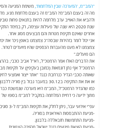
a
w
m
el
h
"המב"'מ, 'המערכה שבין המלחמות',
משימת המניעה והסיכו
c
itt
ai
e
at
מה זה בעצם המב"מ? המב"מ זה בעצם מלחמת מנע. מדינת 
e
er
l
g
s
ולהביא את האוייב ערב מלחמה להיות בתנאים פחות טובים
b
ra
A
אחרים שאינם תקיפת מטרות והם מבצעים מסוג אחר.
o
m
p
אני יכול לומר בזהירות שבסה"כ צמצמנו באופן ניכר את יכול
o
p
צמצמנו לא מעט מהעברות הכספים שהיו מיועדים לטרור. ה
k
הם פועלים."
את הדברים האלו אמר הרמטכ"ל, רא"ל אביב כוכבי, בהרצאתו כנס הש
שאותה כוכבי הגדיר כנרחבת כנגד "אתר ייצור ואמצעי לחימ
או את את התקיפה ב30.12 במעבר גבול בין סוריה ללבנון, אותה תיאר כוכבי כ"מניעת העברת אמל"ח מנקודה א' לנקודה ב'".
כמו שהגדיר הרמטכ"ל, המב"מ היא מערכה שנמשכת כבר
מתוך ידיעה כי דחיית המלחמה במקביל למב"מ בסופו של ד
עפ"י אירועי עבר, ניתן לחלק את תקיפות המב"מ ל-3 סוגים:
-מניעת ההתבססות האיראנית בסוריה.
-מניעת התחמשות חזבאללה בלבנון.
-מניעת הוצאת פיגועים כנגד ישראל מהזירה הצפונית.