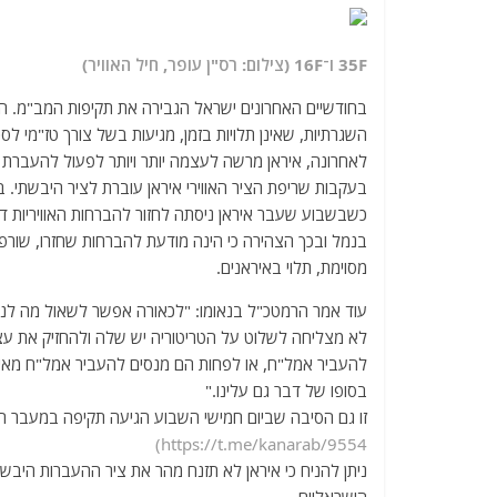
F
35
ו־
F
16
(צילום: רס"ן עופר, חיל האוויר)
בחודשיים האחרונים ישראל הגבירה את תקיפות המב"מ. ה
השגרתיות, שאינן תלויות בזמן, מגיעות בשל צורך טז"מי 
לאחרונה, איראן מרשה לעצמה יותר ויותר לפעול להעברת א
בעקבות שריפת הציר האווירי איראן עוברת לציר היבשתי
כשבשבוע שעבר איראן ניסתה לחזור להברחות האוויריות 
בנמל ובכך הצהירה כי הינה מודעת להברחות שחזרו, שורפת
מסוימת, תלוי באיראנים.
עוד אמר הרמטכ"ל בנאומו: "לכאורה אפשר לשאול מה לנו
לא מצליחה לשלוט על הטריטוריה יש שלה ולהחזיק את עצ
להעביר אמל"ח, או לפחות הם מנסים להעביר אמל"ח מאירא
בסופו של דבר גם עלינו."
זו גם הסיבה שביום חמישי השבוע הגיעה תקיפה במעבר הג
https://t.me/kanarab/9554)
ניתן להניח כי איראן לא תזנח מהר את ציר ההעברות היבשת