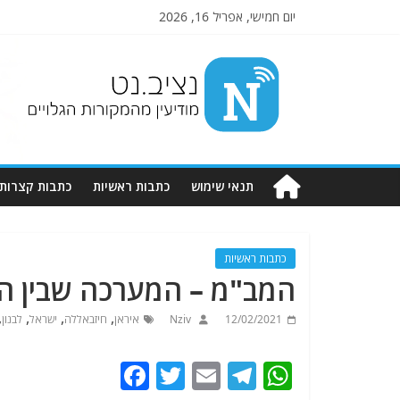
יום חמישי, אפריל 16, 2026
Nziv.net
מודיעין
מהמקורות
הגלויים
תנאי שימוש
כתבות ראשיות
כתבות קצרות
כתבות ראשיות
המב"מ – המערכה שבין ה
,
,
,
,
12/02/2021
Nziv
איראן
חיזבאללה
ישראל
לבנון
F
T
E
T
W