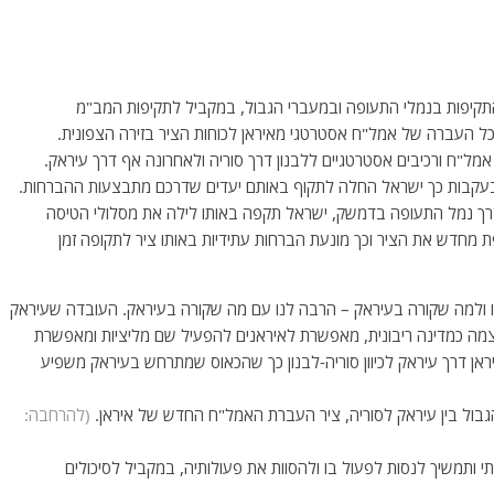
תקיפות בנמלי התעופה ובמעברי הגבול, במקביל לתקיפות המב"מ
לסכל העברה של אמל"ח אסטרטגי מאיראן לכוחות הציר בזירה הצפונית.
מל"ח ורכיבים אסטרטגיים ללבנון דרך סוריה ולאחרונה אף דרך עיראק.
. בעקבות כך ישראל החלה לתקוף באותם יעדים שדרכם מתבצעות ההברחות.
דרך נמל התעופה בדמשק, ישראל תקפה באותו לילה את מסלולי הטיסה
 מחדש את הציר וכך מונעת הברחות עתידיות באותו ציר לתקופה זמן
 ולמה שקורה בעיראק – הרבה לנו עם מה שקורה בעיראק. העובדה שעיראק
מה כמדינה ריבונית, מאפשרת לאיראנים להפעיל שם מליציות ומאפשרת
ן דרך עיראק לכיוון סוריה-לבנון כך שהכאוס שמתרחש בעיראק משפיע
בול בין עיראק לסוריה, ציר העברת האמל"ח החדש של איראן.
(להרחבה:
י ותמשיך לנסות לפעול בו ולהסוות את פעולותיה, במקביל לסיכולים