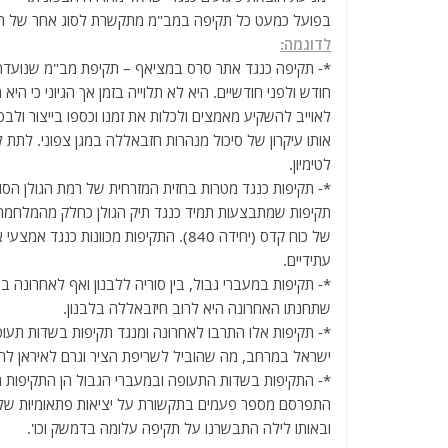
בפועל כמעט כל תקיפה במב"מ מתקשרת לסוג אחר של ת
לדוגמה:
*- תקיפה כנגד אתר סרס במציאף – תקיפת מב"מ שנועדה 
חודש ולפני חודשיים. היא לא תלוייה בזמן אך הגיוני כי הי
לאוייב להשקיע מאמצים ולכלות את זמנו וכספו בייצור ולב
אותו עיקרון של סיכול מנהרות חזבאללה במגן צפוני. לתת ל
לטימיון.
*- תקיפות כנגד מטרות בחזית המזרחית של רמת הגולן הסורית
תקיפות שמתבצעות תמיד כנגד תיק הגולן כחלק מהמלחמה ש
של כוח קדס (יחידה 840). התקיפות מכוונ
עתידיים.
*- תקיפות במעברי גבול, בין סוריה ללבנון ואף לאחרונה ב
שתחנתו האחרונה היא לרוב חיזבאללה בלבנון.
ישראל במרחב, מה שהוביל לשריפת הציר וגרם לאיראן לחפ
*- התקיפות בשדות התעופה ובמעברי הגבול הן התקיפות ה
התפרסם מספר פעמים בתקשורת על יציאות פתאומיות של ר
ובאותו לילה התבשרנו על תקיפה עלומה בדמשק וכו'.