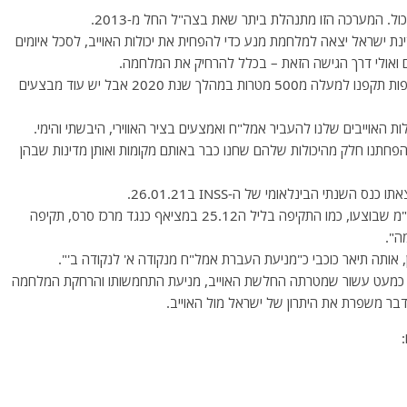
ל. המערכה הזו מתנהלת ביתר שאת בצה"ל החל מ-2013.
ישראל יצאה למלחמת מנע כדי להפחית את יכולות האוייב, לסכל איומים
 ואולי דרך הגישה הזאת – בכלל להרחיק את המלחמה.
שנת 2020 היא שנה של פעילות עצימה, רק במימד התקיפות תקפנו למעלה מ500 מטרות במהלך שנת 2020 אבל יש עוד מבצעים
ות האוייבים שלנו להעביר אמל"ח ואמצעים בציר האווירי, היבשתי והימי.
פחתנו חלק מהיכולות שלהם שחנו כבר באותם מקומות ואותן מדינות שבהן
נתי הבינלאומי של ה-INSS ב26.01.21.
הרמטכ"ל אף נתן דוגמאות (כמובן בעקיפין) על תקיפות מב"מ שבוצעו, כמו התקיפה בליל ה25.12 במציאף כנגד מרכז סרס, תקיפה
ה".
 כמעט עשור שמטרתה החלשת האוייב, מניעת התחמשותו והרחקת המלחמה
בר משפרת את היתרון של ישראל מול האוייב.