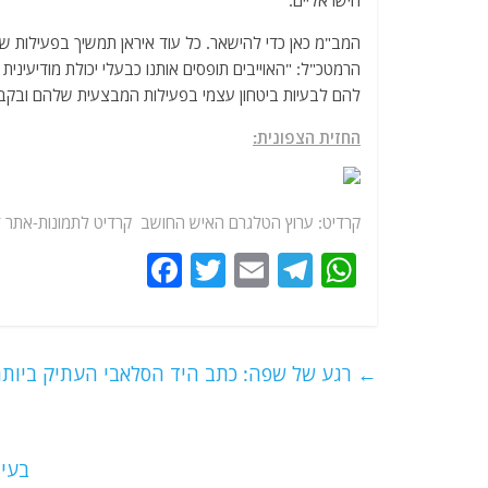
הישראליים.
המב"מ כאן כדי להישאר. כל עוד איראן תמשיך בפעילות של
הרמטכ"ל: "האוייבים תופסים אותנו כבעלי יכולת מודיעיני
להם לבעיות ביטחון עצמי בפעילות המבצעית שלהם ובקב
החזית הצפונית:
קרדיט: ערוץ הטלגרם האיש החושב קרדיט לתמונות-אתר ד
F
T
E
T
W
a
w
m
el
h
c
itt
ai
e
at
e
er
l
g
s
←
רגע של שפה: כתב היד הסלאבי העתיק ביותר
b
ra
A
o
m
p
o
p
בעי