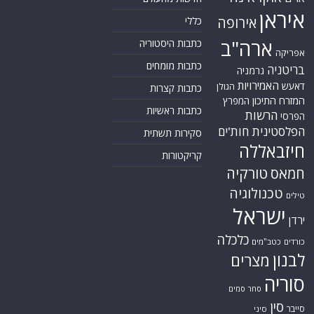
איראן
אירופה
כללי
ארה"ב
כתבות היסטוריה
אפריקה
כתבות מומחים
בריטניה
גרמניה
האמירויות
דאעש
הגולן
כתבות קצרות
המזרח התיכון
המפרץ
כתבות ראשיות
הרשות
הפרסי
הפלסטינית
חות'ים
סקירות תשתית
חיזבאללה
קריקטורות
טורקיה
חמאס
טכנולוגיה
טילים
ישראל
ירדן
כלכלה
כורדים
כטב"מים
לבנון
מצרים
סוריה
סחר סמים
סין
סייבר
סיני