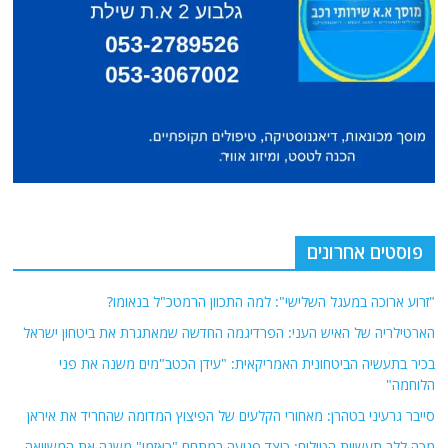
פוסטים אחרונים
"זרוע ארוכה במעגל השלישי": למה התכוון הרמטכ"ל בנאומו?
הארטילריה של האיש העני: הפרדיגמה החדשה שמאתגרת את ביטחון ישראל
בכיר בתעשיה הביטחונית האמריקאית: "עידן הכטב"מים משנה את פני
הלוחמה"
סייבר גרעיני בטהרן: מאחורי הקלעים של הפיצוץ המדומה שהחריד את איראן
מכה ללב תעשיית הטילים: כיצד פגיעה במתחם "כאזמי" משנה את המשוואה