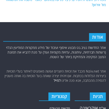
מול איראן?
אודות
אתר החדשות נציב.נט מבצע איסוף ועיבוד של מידע ממקורות המודיעין הגלוי
(רשתות חברתיות, עיתונות, עדויות מקומיות ועוד) על מנת להביא את תמונת
המצב המקיפה והמדויקת ביותר של השטח.
אתר Nziv.net מכבד את זכויות היוצרים ועושה מאמצים לאיתור בעלי הזכויות
ביצירות הכלולות בכתבות. אם זיהית יצירה שאתה בעל הזכויות בה ואתה מעוניין
להסירה מהכתבה, אנא פנה אלינו
למייל
תגיות
קטגוריות
אוקראינה
או"ם
חדשות מהעולם