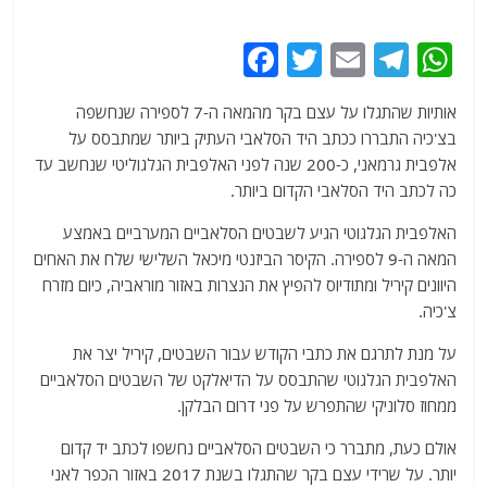
F
T
E
T
W
a
w
m
el
h
אותיות שהתגלו על עצם בקר מהמאה ה-7 לספירה שנחשפה
c
itt
ai
e
at
בצ'כיה התבררו ככתב היד הסלאבי העתיק ביותר שמתבסס על
e
er
l
g
s
אלפבית גרמאני, כ-200 שנה לפני האלפבית הגלגוליטי שנחשב עד
b
ra
A
כה לכתב היד הסלאבי הקדום ביותר.
o
m
p
האלפבית הגלגוטי הגיע לשבטים הסלאביים המערביים באמצע
o
p
המאה ה-9 לספירה. הקיסר הביזנטי מיכאל השלישי שלח את האחים
היוונים קיריל ומתודיוס להפיץ את הנצרות באזור מוראביה, כיום מזרח
k
צ'כיה.
על מנת לתרגם את כתבי הקודש עבור השבטים, קיריל יצר את
האלפבית הגלגוטי שהתבסס על הדיאלקט של השבטים הסלאביים
ממחוז סלוניקי שהתפרש על פני דרום הבלקן.
אולם כעת, מתברר כי השבטים הסלאביים נחשפו לכתב יד קדום
יותר. על שרידי עצם בקר שהתגלו בשנת 2017 באזור הכפר לאני