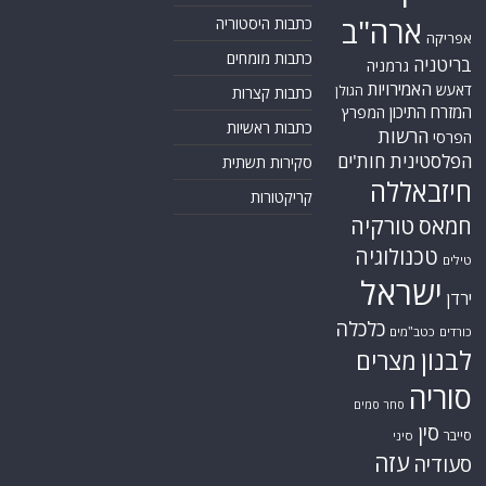
ארה"ב
כתבות היסטוריה
אפריקה
כתבות מומחים
בריטניה
גרמניה
האמירויות
דאעש
הגולן
כתבות קצרות
המזרח התיכון
המפרץ
כתבות ראשיות
הרשות
הפרסי
הפלסטינית
חות'ים
סקירות תשתית
חיזבאללה
קריקטורות
טורקיה
חמאס
טכנולוגיה
טילים
ישראל
ירדן
כלכלה
כורדים
כטב"מים
לבנון
מצרים
סוריה
סחר סמים
סין
סייבר
סיני
עזה
סעודיה