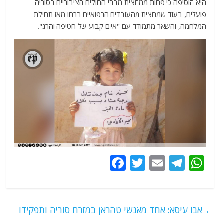
היא הוסיפה כי פחות ממחצית מבתי החולים הציבוריים בסוריה
פועלים, בעוד שמחצית מהעובדים הרפואיים ברחו מאז תחילת
המלחמה, והשאר מתמודד עם "איום קבוע של חטיפה והרג".
F
T
E
T
W
a
w
m
el
h
c
itt
ai
e
at
e
er
l
g
s
←
אבו עיסא: אחד מאנשי טהראן במזרח סוריה ותפקידו