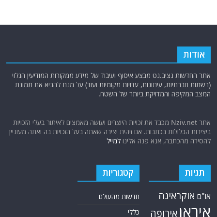
אודות
אתר החדשות נציב.נט מבצע איסוף ועיבוד של מידע ממקורות המודיעין הגלוי
(רשתות חברתיות, עיתונות, עדויות מקומיות ועוד) על מנת להביא את תמונת
המצב המקיפה והמדויקת ביותר של השטח.
אתר Nziv.net מכבד את זכויות היוצרים ועושה מאמצים לאיתור בעלי הזכויות
ביצירות הכלולות בכתבות. אם זיהית יצירה שאתה בעל הזכויות בה ואתה מעוניין
להסירה מהכתבה, אנא פנה אלינו
למייל
תגיות
קטגוריות
אוקראינה
או"ם
חדשות מהעולם
איראן
אירופה
כללי