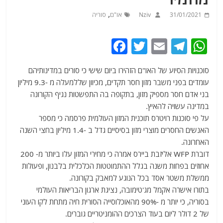
,
31/01/2021
Nziv
או"ם
סוריה
F
T
E
T
W
a
w
m
el
h
סוכנויות הסיוע של האו"ם הזהירו ביום שישי כי סורים במדינותיהם
c
itt
ai
e
at
עומדים בפני משבר מזון חסר תקדים, מכיוון שללמעלה מ -9.3 מיליון
e
er
l
g
s
בני אדם חסר מספיק מזון, בתקופה בה התפשטות נגיף הקורונה
b
ra
A
במדינה עשויה להאיץ.
על פי סוכנות רויטרס תוכנית המזון העולמית פרסמה כי מספר
o
m
p
האנשים החסרים מוצרי מזון בסיסיים גדל ב -1.4 מיליון בחצי השנה
o
p
האחרונה.
k
דוברת WFP אליזבת ביירס אמרה כי מחירי המזון עלו ביותר מ- 200
אחוזים בפחות משנה בגלל ההתמוטטות הכלכלית בלבנון, ופעולות
ממשלת משטר אסד בכל הנוגע למאבק בקורונה.
בתורו אישרה אקמל מג'טימובה, נציגת ארגון הבריאות העולמי
בסוריה, כי יותר מ -90% מהאוכלוסייה הסורית חיה מתחת לקו העוני
של 2 דולר ליום בעוד הצרכים ההומניטריים גוברים.