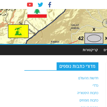
ם
קריקטורות
מדורי כתבות נוספים
חדשות מהעולם
כללי
כתבות היסטוריה
כתבות מומחים