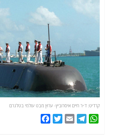
קרדיט: ד״ר חיים איסרוביץ-
ערוץ
מבט עולמי בטלגרם
F
T
E
T
W
a
w
m
el
h