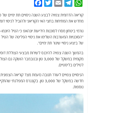
F
T
E
T
W
a
w
m
el
h
קוריאה הדרומית צפויה לבצע השנה ניסויים תת ימיים של 
c
itt
ai
e
at
מחדש את המתיחות בחצי האי הקוריאני ולהוביל לניסוי דומ
e
er
l
g
s
b
ra
A
"הסוכנויות המעורבות השלימו את ניסויי הפליטה של הט
o
m
p
של ביצוע ניסויי שיגור תת ימיים".
o
p
k
מקומית במשקל של 3,000 טון ובנובמב
לטילים בליסטיים.
הניסויים צפויים לעורר תגובה נזעמת מצד קוריאה הצפונית
חדשה במשקל של 3,000 טון. בקונגרס המ
נוספות.