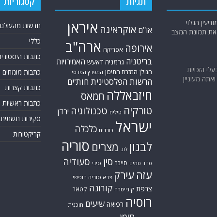
תגיות
קטגוריות
יעין הגלוי
איראן
חדשות מהעולם
אוקראינה
או"ם
א את תמונת המצב
כללי
ארה"ב
אירופה
אפריקה
כתבות היסטוריה
בריטניה
האמירויות
גרמניה
דאעש
בעלי הזכויות
הגולן
כתבות מומחים
המזרח התיכון
המפרץ הפרסי
אתה מעוניין
הרשות הפלסטינית
חות'ים
כתבות קצרות
חיזבאללה
חמאס
כתבות ראשיות
טורקיה
טכנולוגיה
ירדן
טילים
סקירות תשתית
ישראל
כלכלה
כורדים
קריקטורות
סוריה
לבנון
מצרים
לוב
סין
סעודיה
סייבר
סחר סמים
סיני
עזה
עירק
צבא סוריה חופשי
קורונה
צרפת
קטאר
קונייטרה
רוסיה
שיעים
רפואה
תוכנית
תימן