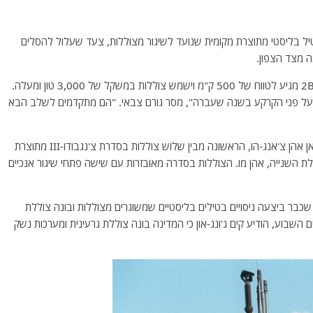
טיל בליסטי מתוצרת מקומית שנועד לשיגור מצוללות, צעד שעלול להסלים
ה מצד הצפון.
גורמי ביטחון מסרו לסוכנות הידיעות יונהאפ כי הטיל היונמו-2B מגיע לטווח של 500 ק"מ וישמש צוללות במשקל של 3,000 טון ומעלה.
יל על פני הקרקע בשנה שעברה", מסר גורם צבאי. "הם מתקדמים לשלב הבא
בהמשך השנה צפויה להיכנס לשירות מבצעי הצוללת דוסאן אהן צ'אנג-הו, הראשונה מבין שלוש צוללות בסדרת צ'נגבודו-III מתוצרת
ר הושקה גם הצוללת השנייה, אהן מו. הצוללות בסדרה מאובזרות עם שישה פתחי שיגור אנכיים
 שכבר ביצעה ניסויים בטילים בליסטיים שמשוגרים מצוללות ובונה צוללת
פלגתי שהתקיים השבוע, הודיע קים ג'ונג-און כי המדינה בונה צוללת גרעינית ומערכות נשק