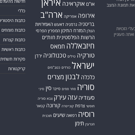
איראן
חדשות מהעולם
אוקראינה
או"ם
א את תמונת המצב
כללי
ארה"ב
אירופה
אפריקה
כתבות היסטוריה
בריטניה
האמירויות
גרמניה
דאעש
בעלי הזכויות
כתבות מומחים
המזרח התיכון
המפרץ הפרסי
הגולן
אתה מעוניין
הרשות הפלסטינית
חות'ים
כתבות קצרות
חיזבאללה
חמאס
כתבות ראשיות
טורקיה
טכנולוגיה
ירדן
טילים
סקירות תשתית
ישראל
כורדים
כטב"מים
קריקטורות
לבנון
מצרים
כלכלה
סוריה
סין
סייבר
סיני
סחר סמים
עזה
עירק
סעודיה
צבא סוריה
קורונה
צרפת
קטאר
חופשי
קונייטרה
רוסיה
שיעים
רפואה
תוכנית
תימן
הגרעין