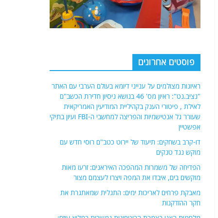
פוסטים אחרונים
ראיונות מצולמים על ענייני דיומא בעולם הערבי עם האתר
"נציב.נט": ראיון מס' 46 בנושא ניסיון חדירת הכשב"ם
לאילת , פיטורי הענק בקהיליית המודיעין האמריקאית
שעורר גל אנטישמיות והפריצה למחשבי ה-FBI ועיון בתיקי
אפשטיין
דו-קרב בשחקים: תיעוד של יירוט כטב"ם רוסי חדש עם
מוקש נגד טנקים
הפדיחה של משמרות המהפכה האיראנים: זרעו מאות
מוקשים בים, איבדו את המפה ויצרו לעצמם מצור
מאבקת פרחים לאריכות ימים: התגלית שמאתגרת את
חקר ההזדקנות
מלחמות האגו בצמרת הביטחונית נמשכות במלוא עוזם: