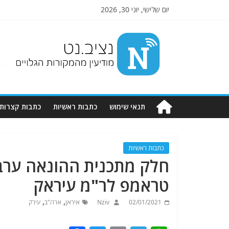
יום שלישי, יוני 30, 2026
Nziv.net
מודיעין
מהמקורות
הגלויים
תנאי שימוש
כתבות ראשיות
כתבות קצרות
כתבות ראשיות
חלק מתכנית ההונאה ערב ח
טראמפ לר"מ עיראק
,
,
02/01/2021
Nziv
איראן
ארה"ב
עירק