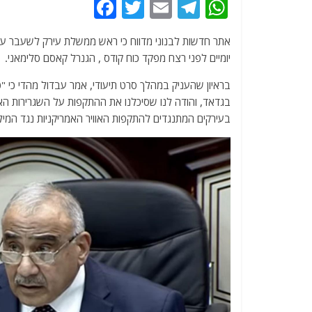
F
T
E
T
W
a
w
m
el
h
אתר חדשות לבנוני מדווח כי ראש ממשלת עירק לשעבר ע
c
itt
ai
e
at
יומיים לפני רצח מפקד כוח קודס , הגנרל קאסם סלימאני.
e
er
l
g
s
בראיון שהעניק במהלך סרט תיעודי, אמר עבדול מהדי כ
b
ra
A
בגדאד, והודה לנו שסיכלנו את ההתקפות על השגרירות האמ
o
m
p
בעירקים המתנגדים להתקפות האוויר האמריקניות נגד המילי
o
p
k