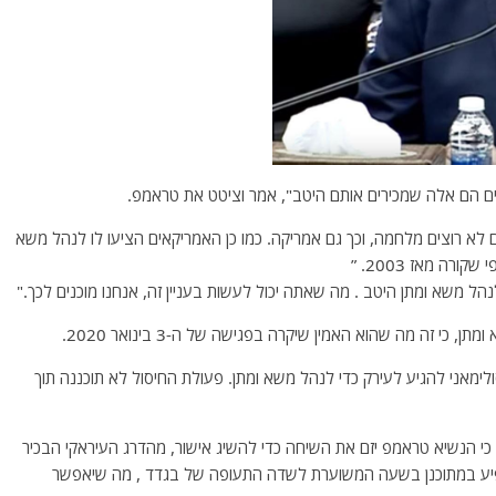
ים הם אלה שמכירים אותם היטב", אמר וציטט את טראמפ.
 לא רוצים מלחמה, וכך גם אמריקה. כמו כן האמריקאים הציעו לו לנהל משא
ה מאז 2003. ”
 משא ומתן היטב . מה שאתה יכול לעשות בעניין זה, אנחנו מוכנים לכך."
כי זה מה שהוא האמין שיקרה בפגישה של ה-3 בינואר 2020.
לימאני להגיע לעירק כדי לנהל משא ומתן. פעולת החיסול לא תוכננה תוך
י הנשיא טראמפ יזם את השיחה כדי להשיג אישור, מהדרג העיראקי הבכיר
וא יופיע במתוכנן בשעה המשוערת לשדה התעופה של בגדד , מה שיאפשר