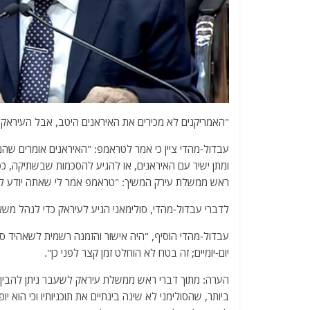
"האמריקנים לא מכירים את האיראנים היטב, אבל העיראק
עבדול-מהדי ציין כי אמר לטראמפ: "האיראנים אומרים שהם
ומתן ישיר עם האיראנים, או להגיע להסכמות שבשתיקה, כפי שקור
ראש ממשלת עירק המשיך: "טראמפ אמר לי שאתה יודע לנהל
לדברי עבדול-מהדי, סולימאני הגיע לעיראק כדי לנהל משא ומתן, 
עבדול-מהדי הוסיף, "היה אישור והזמנה רשמית לשאהיד סו
יום-יומיים; זה בטח לא הוחלט זמן קצר לפני כן".
הערה: מתוך דברי ראש ממשלת עיראק לשעבר ניתן להבין כ
ביותר, שהסולימני לא שינה בינתיים את תוכניותיו וכי ה