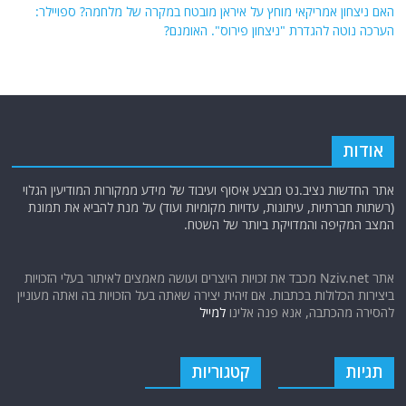
האם ניצחון אמריקאי מוחץ על איראן מובטח במקרה של מלחמה? ספויילר:
הערכה נוטה להגדרת "ניצחון פירוס". האומנם?
אודות
אתר החדשות נציב.נט מבצע איסוף ועיבוד של מידע ממקורות המודיעין הגלוי
(רשתות חברתיות, עיתונות, עדויות מקומיות ועוד) על מנת להביא את תמונת
המצב המקיפה והמדויקת ביותר של השטח.
אתר Nziv.net מכבד את זכויות היוצרים ועושה מאמצים לאיתור בעלי הזכויות
ביצירות הכלולות בכתבות. אם זיהית יצירה שאתה בעל הזכויות בה ואתה מעוניין
להסירה מהכתבה, אנא פנה אלינו
למייל
תגיות
קטגוריות