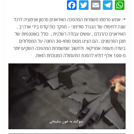
F
T
E
T
W
a
w
m
el
h
*- אמש פרסמו משמרות המהפכה האיראנים סרטון אנימציה לרגל
c
itt
ai
e
at
שנה לחיסולו של הגנרל סולימני – מפקד כוח קודס בידי ארה"ב .
e
er
l
g
s
האיראנים כהרגלם , עושים עבודה רשלנית , כולל באוטנטיות של
b
ra
A
תוכן הסרטונים . הם הציגו מטוס סוחוי-30 החונה על המסלולים
בשדה תעופה אמריקאי. ולחשוב שמשמרות המהפכה השקיעו יותר
o
m
p
מ-100 אלף דולא להפגת התעמולה המגוכחת הזאת.
o
p
k