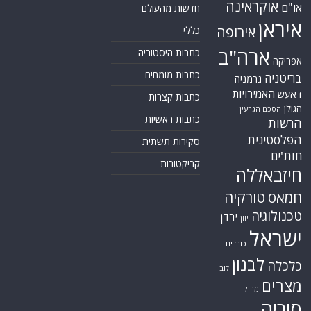
אוקראינה
או"ם
חדשות מהעולם
איראן
אירופה
כללי
ארה"ב
כתבות היסטוריה
אפריקה
כתבות מומחים
בריטניה
גרמניה
האמירויות
דאעש
כתבות קצרות
הגולן
הסכם הגרעין
כתבות ראשיות
הרשות
הפלסטינית
סקירות תשתית
חות'ים
קריקטורות
חיזבאללה
חמאס
טורקיה
טכנולוגיה
ירדן
יוון
ישראל
כורדים
לבנון
כלכלה
לוב
מצרים
מרוקו
סוריה