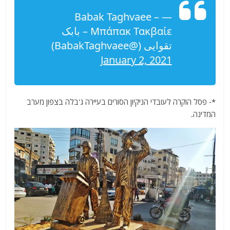
— Babak Taghvaee –
Μπάπακ Τακβαίε – بابک
تقوایی (@BabakTaghvaee)
January 2, 2021
*- פסל הוקרה לעובדי הניקיון הסורים בעיירה ג'בלה בצפון מערב
המדינה.