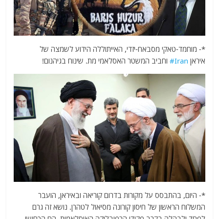
*-
מוחמד-טאקי מסבאח-יזדי, האייתוללה הידוע לשמצה של
איראן
#Iran
וחביב המשטר האסלאמי מת. שינוח בגיהנום!
*- היום, בהתבסס על מקורות בדרום קוריאה ובאיראן, הועבר
המשלוח הראשון של חיסון קורונה מסיאול לטהרן. נושא זה גרם
לפחד ולבהלה בקרב פקידי הרפובליקה האיסלאמית. הם הכחישו