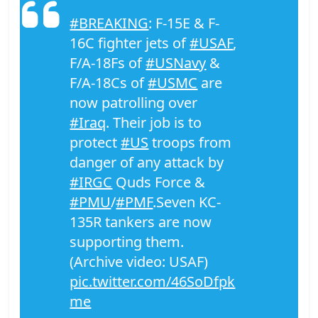
#BREAKING
: F-15E & F-
16C fighter jets of
#USAF
,
F/A-18Fs of
#USNavy
&
F/A-18Cs of
#USMC
are
now patrolling over
#Iraq
. Their job is to
protect
#US
troops from
danger of any attack by
#IRGC
Quds Force &
#PMU
/
#PMF
.Seven KC-
135R tankers are now
supporting them.
(Archive video: USAF)
pic.twitter.com/46SoDfpk
me