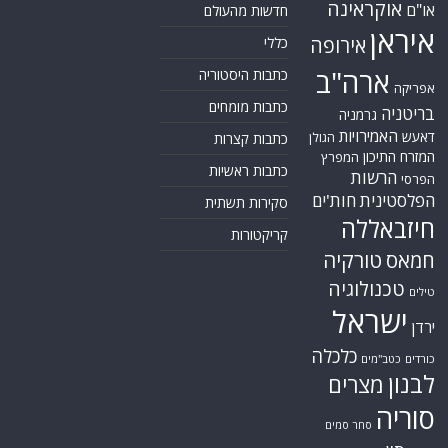
אוקראינה
או"ם
חדשות מהעולם
איראן
אירופה
כללי
ארה"ב
כתבות היסטוריה
אפריקה
כתבות מומחים
בריטניה
גרמניה
האמירויות
דאעש
הגולן
כתבות קצרות
המזרח התיכון
המפרץ
כתבות ראשיות
הרשות
הפרסי
הפלסטינית
חות'ים
סקירות תשתית
חיזבאללה
קריקטורות
טורקיה
חמאס
טכנולוגיה
טילים
ישראל
ירדן
כלכלה
כורדים
כטב"מים
לבנון
מצרים
סוריה
סחר סמים