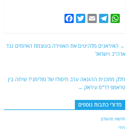
F
T
E
T
W
a
w
m
el
h
c
itt
ai
e
at
e
er
l
g
s
←
האיראנים מלהיטים את האווירה בעוצמת האיומים נגד
b
ra
A
ארה"ב וישראל
o
m
p
o
p
חלק מתכנית ההונאה ערב חיסולו של סולימני? שיחה בין
k
טראמפ לר"מ עיראק
→
מדורי כתבות נוספים
חדשות מהעולם
כללי