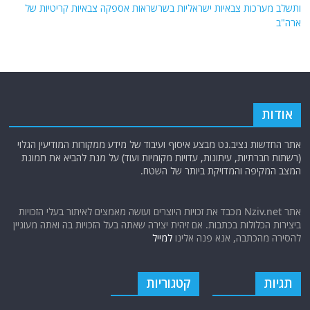
ותשלב מערכות צבאיות ישראליות בשרשראות אספקה ​​צבאיות קריטיות של
ארה"ב
אודות
אתר החדשות נציב.נט מבצע איסוף ועיבוד של מידע ממקורות המודיעין הגלוי
(רשתות חברתיות, עיתונות, עדויות מקומיות ועוד) על מנת להביא את תמונת
המצב המקיפה והמדויקת ביותר של השטח.
אתר Nziv.net מכבד את זכויות היוצרים ועושה מאמצים לאיתור בעלי הזכויות
ביצירות הכלולות בכתבות. אם זיהית יצירה שאתה בעל הזכויות בה ואתה מעוניין
להסירה מהכתבה, אנא פנה אלינו
למייל
תגיות
קטגוריות