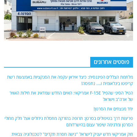
פוסטים אחרונים
מלחמת הצללים הפיננסית: כיצד איראן עקפה את הסנקציות באמצעות רשת
קריפטו בינלאומית ו…. נתפסה!
הטיל הסיני שהפיל F-15E אמריקאי: האיום החדש שמדאיג את חילות האוויר
של ארה"ב וישראל
יחד מנצחים את הסרטן!
פריצות דרך בטיפולים בסרטן: תרופה בהזרקה מחסלת גידולים אצל חלק מחולי
הסרטן ומדגימה שיפור עצום בהישרדותם
חוק אמריקאי חדש יעניק לישראל "גישה חסרת תקדים" לטכנולוגיה צבאית