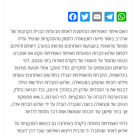
F
T
E
T
W
a
w
m
el
h
האם איחוד האמירויות הנחשבת לאחת מבעלות הברית הקרובות של
c
itt
ai
e
at
ארה"ב באזור סייעה לוונצואלה לחמוק מהסנקציות שהטיל עליה
e
er
l
g
s
ממשל טראמפ? בשבועות האחרונים פורסמו במערב דיווחים ולפיהם
b
ra
A
לפחות שלוש חברות הפועלות מאיחוד האמירויות עקפו את אמברגו
הנפט שהוטל על משטרו של ניקולס מאדורו ביוני 2020. לפי
o
m
p
הדיווחים המבוססים על תחקירים, כולל מעקב אחרי תנועת ספינות
o
p
בינלאומית, החברות מהאמירויות הובילו בחודשים האחרונים עשרות
k
מיליוני חביות שהופקו בוונצואלה. שלוש החברות החדשות החלו
לבנות את צי המכליות שלהן רק במהלך 2019, ככל הנראה כחלק
מההיערכות להכרזה על הסנקציות. לפי הערכות, כ-4% מתפוקת
הנפט של וונצואלה בשנה שעברה הובלו על ידי שלוש חברות אלה,
אך ברור שישנן עוד חברות שעושות אותו דבר מתחת לרדאר.
כלפי האמירויות נמתחה ביקורת באחרונה גם בנושא הסנקציות על
איראן לאחר שהתברר כי מרבית הייצוא האיראני עובר דרך דובאי