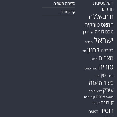
הפלסטינית
סקירות תשתית
חות'ים
קריקטורות
חיזבאללה
חמאס
טורקיה
טכנולוגיה
ירדן
יוון
ישראל
כורדים
לבנון
כלכלה
לוב
מצרים
מרוקו
סוריה
סחר סמים
סין
סייבר
סיני
עזה
סעודיה
עירק
צבא סוריה
צרפת
חופשי
קונייטרה
קורונה
קטאר
רוסיה
רפואה