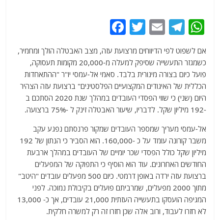
F
T
E
T
W
a
w
m
el
h
אם לשפוט לפי הדיווחים מרצועת עזה, מצב האבטלה הולך ומחמיר,
c
itt
ai
e
at
כשמגזר התעשייה שסיפק למעלה מ-20,000 מקומות תעסוקה,
e
er
l
g
s
פועל כיום בצורה מינורית בלבד. סאמי אל-עמסי יו"ר "ההתאחדות
b
ra
A
הכללית של האיגודים המקצועיים הפלסטינים" ברצועת עזה הצהיר
היום (שני) כי שווי הפסדי העובדים במהלך שנת 2020 הסתכם ב
o
m
p
-192 מיליון שקל. לדבריו, שיעור האבטלה זינק ל -75% ברצועה.
o
p
אל-עמסי מעריך שמספר העובדים שמקור פרנסתם נפגע עקב
k
משבר קורונה עומד על כ -160,000. הוא הסביר כי הנתון של 192
מיליון שקל כולל הפסדי שכר יומיים של העובדים במהלך ארבעת
החודשים האחרונים. עוד הוא הוסיף כי התפוקה של המפעלים
ברצועת עזה ירדה באופן דרמטי. כיום 500 מפעלים עובדים "היטב"
מתוך 2000 מפעלים, שמרביתם פועלים בקיבולת נמוכה. לפני
המגיפה הועסקו בתעשייה העזתית 21,000 עובדים, אך כ- 13,000
לא חזרו לעבוד, ורוב אלה שכן חזרו זה רק למשרה חלקית.