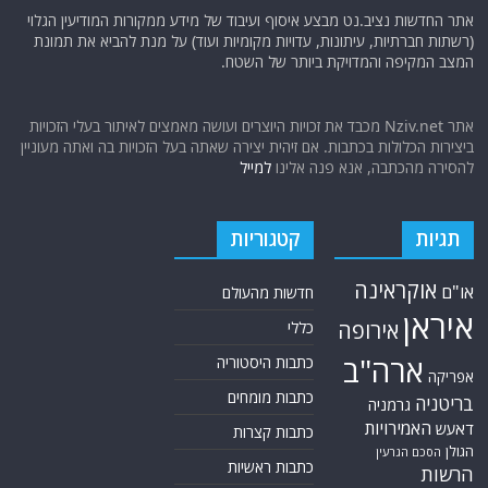
אתר החדשות נציב.נט מבצע איסוף ועיבוד של מידע ממקורות המודיעין הגלוי
(רשתות חברתיות, עיתונות, עדויות מקומיות ועוד) על מנת להביא את תמונת
המצב המקיפה והמדויקת ביותר של השטח.
אתר Nziv.net מכבד את זכויות היוצרים ועושה מאמצים לאיתור בעלי הזכויות
ביצירות הכלולות בכתבות. אם זיהית יצירה שאתה בעל הזכויות בה ואתה מעוניין
להסירה מהכתבה, אנא פנה אלינו
למייל
תגיות
קטגוריות
אוקראינה
או"ם
חדשות מהעולם
איראן
אירופה
כללי
ארה"ב
כתבות היסטוריה
אפריקה
כתבות מומחים
בריטניה
גרמניה
האמירויות
דאעש
כתבות קצרות
הגולן
הסכם הגרעין
כתבות ראשיות
הרשות