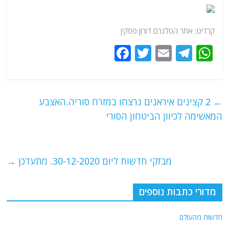
קרדיט:
אתר
הטלגרם דורון פסקין
F
T
E
T
W
a
w
m
el
h
c
itt
ai
e
at
e
er
l
g
s
←
2 קצינים איראנים נרצחו במזרח סוריה.האצבע
b
ra
A
המאשימה לכיוון הביטחון הסורי
o
m
p
o
p
מבזקי חדשות ליום 30-12-2020. מתעדכן
→
k
מדורי כתבות נוספים
חדשות מהעולם