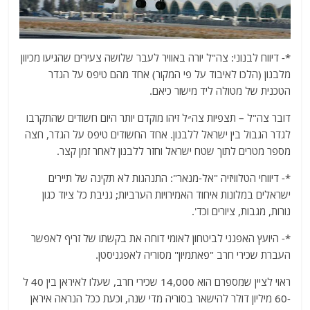
*- דיווח לבנוני: צה"ל יורה באוויר לעבר שלושה צעירים שהגיעו מכיוון
מלבנון (הלכו לאיבוד על פי המקור) אחד מהם טיפס על הגדר
הטכנית של מטולה ליד מישור כיאם.
דובר צה"ל – תצפיות צה״ל זיהו מוקדם יותר היום חשודים שהתקרבו
לגדר הגבול בין ישראל ללבנון. אחד החשודים טיפס על הגדר, חצה
מספר מטרים לתוך שטח ישראל וחזר ללבנון לאחר זמן קצר.
*- דיווחי הטלוויזיה "אל-מנאר": התנהגות לא תקינה של תיירים
ישראלים במלונות איחוד האמירויות הערביות; גניבת כל ציוד כגון
נורות, מגבות, ציורים וכד'.
*- היועץ האפגני לביטחון לאומי דוחה את בקשתו של זריף לאפשר
העברת שכירי חרב "פאתמיון" מסוריה לאפגניסטן.
ראוי לציין שמספרם הוא 14,000 שכירי חרב, שעלו לאיראן בין 40 ל
-60 מיליון דולר להישאר בסוריה מדי שנה, וכעת ככל הנראה איראן