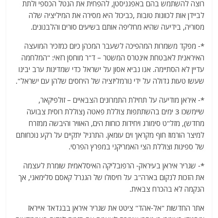
רוצה להשתמש בהם באפגניסטן, להפחית את הנטל הכספי ולתת
לביידן אות לכוונות טובות ,כביכול היא מסירה את המיליציה שלה
מסוריה, בידיעה שהיא מחליפה אותם בשיעים סורים והלבנונים.
*- מפקד משמרות המהפיכה לשעבר המכהן כיום כמזכיר המועצה
האיראנית לאבטחת אינטרס המשטר – ד"ר מוחסן רזאי: "המלחמה
עדיין לא הסתיימה. אנו נביא אסון על ישראל כדי שמדינות ערב יבינו
שעשו טעות גדולה על ידי נורמליזציה של היחסים שלהן עם ישראל".
*- איראן מודיעה על תחילת התמרונים הצבאיים – זולפיקאר,
שיימשכו 3 ימים בהשתתפות צוללת פאטה (צוללת רוסית צבועה
מחדש), מזל"ט סימורג ויחידות כוחות הים, האוויר והיבשה ממזרח
למיצר הורמוז חוף מקראן' וים עומאן. התרגיל יתקיים על רקע נוכחותם
של ספינות וצוללת הצי האמריקני במפרץ הפרסי.
*- שגריר איראן בעיראק- הרפובליקה האיסלאמית שומרת לעצמה
את הזכות לנקום בארה"ב על חיסולו של הגנרל קאסם סלימאני, אך
הנקמה לא בהכרח צבאית.
אתר החדשות "אל-אהד" ציטט את שגריר איראן בבגדאד אייראז