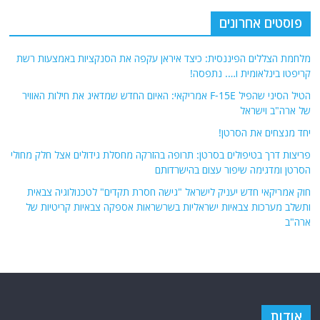
פוסטים אחרונים
מלחמת הצללים הפיננסית: כיצד איראן עקפה את הסנקציות באמצעות רשת
קריפטו בינלאומית ו…. נתפסה!
הטיל הסיני שהפיל F-15E אמריקאי: האיום החדש שמדאיג את חילות האוויר
של ארה"ב וישראל
יחד מנצחים את הסרטן!
פריצות דרך בטיפולים בסרטן: תרופה בהזרקה מחסלת גידולים אצל חלק מחולי
הסרטן ומדגימה שיפור עצום בהישרדותם
חוק אמריקאי חדש יעניק לישראל "גישה חסרת תקדים" לטכנולוגיה צבאית
ותשלב מערכות צבאיות ישראליות בשרשראות אספקה ​​צבאיות קריטיות של
ארה"ב
אודות