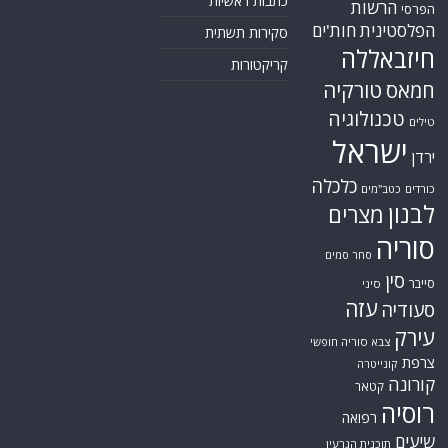
כתבות ראשיות
הרשות
הפרסי
הפלסטינית
חות'ים
סקירות תשתית
חיזבאללה
קריקטורות
טורקיה
חמאס
טכנולוגיה
טילים
ישראל
ירדן
כלכלה
כורדים
כטב"מים
לבנון
מצרים
סוריה
סחר סמים
סין
סייבר
סיני
עזה
סעודיה
עירק
צבא סוריה חופשי
צרפת
קונייטרה
קורונה
קטאר
רוסיה
רפואה
שיעים
תוכנית הגרעין