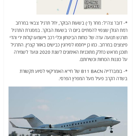
*- דובר צה"ל: מחר (ד׳) בשעות הבוקר, יחל תרגיל צבאי במרחב
רמת הגולן שצפוי להסתיים ביום ה' בשעות הבוקר. במסגרת התרגיל
תורגש תנועה ערה של כוחות הביטחון וכלי רכב ויישמעו קולות ירי והדי
פיצוצים במרחב. כמו כן ייחסמו לסירוגין כבישים באזור קצרין. התרגיל
תוכנן מראש כחלק מתוכניות האימונים לשנת 2020 ונועד לשמירה
על כוננות הכוחות וכשירותם.
*- בומברדייה B11 BACN של חי"א האמריקאי לסיוע תקשורת
בשדה הקרב פעיל מעל המפרץ הפרסי.