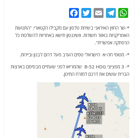
F
T
E
T
W
a
w
m
el
h
*-שר החוץ האיראני בשיחת טלפון עם מקבילו הקטארי: "התנועות
c
itt
ai
e
at
האמריקניות באזור חשודות. וושינגטון תישא באחריות להשלכות כל
e
er
l
g
s
הרפתקה אפשרית".
b
ra
A
*- מטוסי חה״א הישראלי טסים הערב מעל דרום לבנון וביירות.
o
m
p
*- 3 מפציצי B-52 HDG שהמריאו לפני שעתיים מבסיסם בארצות
o
p
הברית עושים את דרכם למזרח התיכון.
k