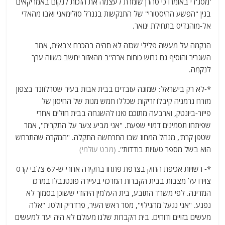
'מסג'די באומרו כי טהרן שומרת לעצמה את הזכות לנקום באמריקאים
בגין "הפשע ההיסטורי" של התנקשות בגנרל סולימאני ואבו מהאדי
אל-מוהנדיס בתחילת ינואר.
הנקמה על מעשה פלילי שכזה לא תהיה בהכרח צבאית, אמר
השגריר והוסיף גם גרוש כוחות ארה"ב מהאזור יחשב כשווה ערך
לנקמה.
*-לא רק בישראל: שמונה עובדים בבית אבות בעיר שטרלזונד בצפון
מזרח גרמניה קיבלו זריקות שכללו חמש מנות של החיסון של
פייזר-ביונטק, וארבעה מתוכם פונו להשגחה בבית חולים אחרי
שפיתחו תסמינים דמויי שפעת. "אני מביע צער על התקרית", אמר
שטפן קרת', מנהל המחוז שבו התרחשה התקלה. "המקרה שהתרחש
הוא בשל מספר טעויות בודדות".
(מבט עולמי)
*- רשויות אכיפת החוק בצרפת פתחו בחקירה אחרי ש-67 צלבי קרס
צוירו על מצבות בבית הקברות המרכזי בעיירה פונטנבלו במרכז
המדינה. לפי משרד התובע, בית העלמין היהודי ששוכן בסמוך לא
נפגע. "אני נגעל מהגילוי", מסר ראש העיר, פרדריק וולטו. "אלה
מעשים בזויים ודוחים. בית הקברות שלנו מעולם לא היה יעד למעשים