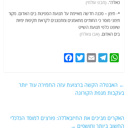
כאלה".
(מבט עולמי)
*- תימן – סכנה חדשה מאיימת על תנועת הספינות בים האדום. מקור
תימני מוסר כי החות'ים מתאמנים ומתכוננים לקראת תקיפות ימיות
שיופנו כלפי תנועת השייט
בים האדום.
(אבו צאלח)
F
T
E
T
W
a
w
m
el
h
c
itt
ai
e
at
e
er
l
g
s
←
האבטלה הקשה ברצועת עזה החמירה עוד יותר
b
ra
A
בעקבות מגפת הקורונה
o
m
p
o
p
האקרים מביכים את החיזבאללה: פורצים למוסד הכלכלי
k
החשוב ביותר וחושפים
→