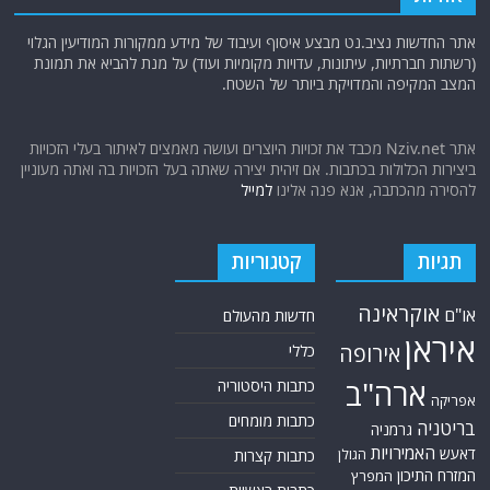
אתר החדשות נציב.נט מבצע איסוף ועיבוד של מידע ממקורות המודיעין הגלוי
(רשתות חברתיות, עיתונות, עדויות מקומיות ועוד) על מנת להביא את תמונת
המצב המקיפה והמדויקת ביותר של השטח.
אתר Nziv.net מכבד את זכויות היוצרים ועושה מאמצים לאיתור בעלי הזכויות
ביצירות הכלולות בכתבות. אם זיהית יצירה שאתה בעל הזכויות בה ואתה מעוניין
להסירה מהכתבה, אנא פנה אלינו
למייל
תגיות
קטגוריות
אוקראינה
או"ם
חדשות מהעולם
איראן
אירופה
כללי
ארה"ב
כתבות היסטוריה
אפריקה
כתבות מומחים
בריטניה
גרמניה
האמירויות
דאעש
הגולן
כתבות קצרות
המזרח התיכון
המפרץ