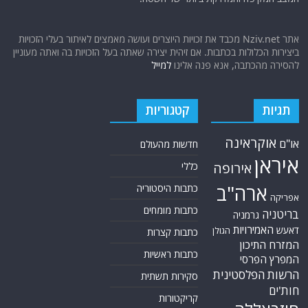
אתר Nziv.net מכבד את זכויות היוצרים ועושה מאמצים לאיתור בעלי הזכויות
ביצירות הכלולות בכתבות. אם זיהית יצירה שאתה בעל הזכויות בה ואתה מעוניין
להסירה מהכתבה, אנא פנה אלינו
למייל
תגיות
קטגוריות
אוקראינה
או"ם
חדשות מהעולם
איראן
אירופה
כללי
ארה"ב
כתבות היסטוריה
אפריקה
כתבות מומחים
בריטניה
גרמניה
האמירויות
דאעש
הגולן
כתבות קצרות
המזרח התיכון
כתבות ראשיות
המפרץ הפרסי
הרשות הפלסטינית
סקירות תשתית
חות'ים
קריקטורות