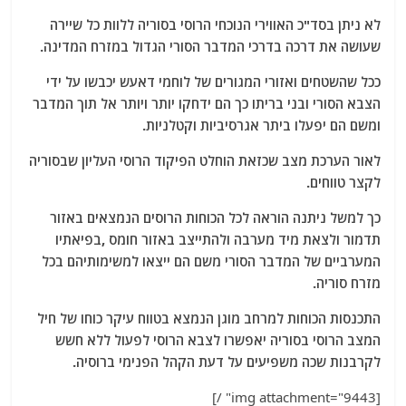
לא ניתן בסד"כ האווירי הנוכחי הרוסי בסוריה ללוות כל שיירה
שעושה את דרכה בדרכי המדבר הסורי הגדול במזרח המדינה.
ככל שהשטחים ואזורי המגורים של לוחמי דאעש יכבשו על ידי
הצבא הסורי ובני בריתו כך הם ידחקו יותר ויותר אל תוך המדבר
ומשם הם יפעלו ביתר אגרסיביות וקטלניות.
לאור הערכת מצב שכזאת הוחלט הפיקוד הרוסי העליון שבסוריה
לקצר טווחים.
כך למשל ניתנה הוראה לכל הכוחות הרוסים הנמצאים באזור
תדמור ולצאת מיד מערבה ולהתייצב באזור חומס ,בפיאתיו
המערביים של המדבר הסורי משם הם ייצאו למשימותיהם בכל
מזרח סוריה.
התכנסות הכוחות למרחב מוגן הנמצא בטווח עיקר כוחו של חיל
המצב הרוסי בסוריה יאפשרו לצבא הרוסי לפעול ללא חשש
לקרבנות שכה משפיעים על דעת הקהל הפנימי ברוסיה.
[img attachment="9443" /]