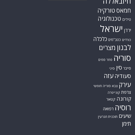
חיזבאללה
טורקיה
חמאס
טכנולוגיה
טילים
ישראל
ירדן
כלכלה
כטב"מים
כורדים
לבנון
מצרים
סוריה
סחר סמים
סין
סייבר
סיני
עזה
סעודיה
עירק
צבא סוריה חופשי
צרפת
קונייטרה
קורונה
קטאר
רוסיה
רפואה
שיעים
תוכנית הגרעין
תימן