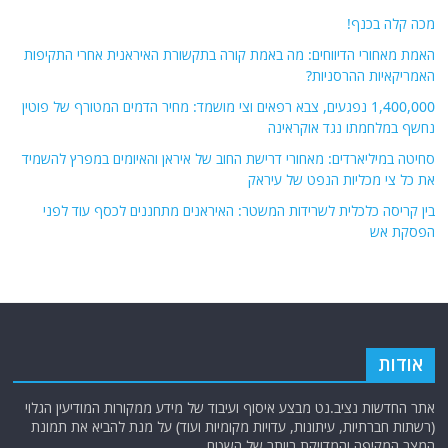
מכה קלה בכנף!
האמת מאחורי הדיווחים: מה באמת קורה בתקשורת האיראנית אחרי התקיפות
האמריקאיות ההרסניות?
1,400,000 נפגעים, צבא רפאים וצי מושמד: מחיר הדמים המטורף של פוטין
נחשף במלחמתו נגד אוקראינה
סחיטה במיליארדים: מאחורי דרישת החוב של איראן והאיומים במפרץ להשמיד
את כל צי מכליות הנפט של עיראק
בין קריסה כלכלית לשרידות המשטר: האיראנים מתחננים לכסף עוד לפני
הפסקת אש
אודות
אתר החדשות נציב.נט מבצע איסוף ועיבוד של מידע ממקורות המודיעין הגלוי
(רשתות חברתיות, עיתונות, עדויות מקומיות ועוד) על מנת להביא את תמונת
המצב המקיפה והמדויקת ביותר של השטח.