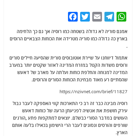
F
T
E
T
W
a
w
m
el
h
אמנם סוריה לא גדולה בשטחה כמו רוסיה אך גם כך הלחימה
c
itt
ai
e
at
בארץ כה גדולה כמו סוריה מטרידה את הכוחות הצבאיים הרוסים
e
er
l
g
s
.
b
ra
A
אתמול דיווחנו על שיירת אוטובוסים סורית שהסיעה חיילים סורים
o
m
p
ורוסים משדות הקטל במזרח המדינה לאזור שקטים יותר במערב
o
p
המדינה למנוחה והחלפת כוחות ועלתה על מארב של דאעש
שהסתיים רע מאוד מבחינת הכוחות הסורים והרוסים.
k
https://nzivnet.com/brief/11827
רוסיה מבינה כבר זה רב כי התארכות קווי האספקה לעבר גבול
עירק חושפת את אנשיה לפגיעתן הרעה של כוחות דאעש
העושים במדבר הסורי כבשלם. יוצאים למתקפות פתע ,הורגים
שורפים והורסים ונסוגים לעבר הרי הישימון בכאילו בלעה אותם
הארץ.