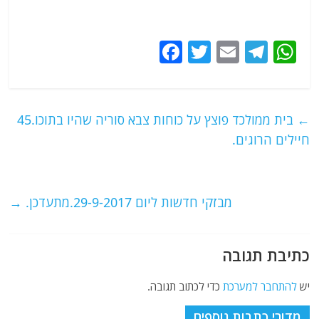
F
T
E
T
W
a
w
m
el
h
c
itt
ai
e
at
e
er
l
g
s
←
בית ממולכד פוצץ על כוחות צבא סוריה שהיו בתוכו.45
b
ra
A
חיילים הרוגים.
o
m
p
o
p
מבזקי חדשות ליום 29-9-2017.מתעדכן.
→
k
כתיבת תגובה
יש
להתחבר למערכת
כדי לכתוב תגובה.
מדורי כתבות נוספים