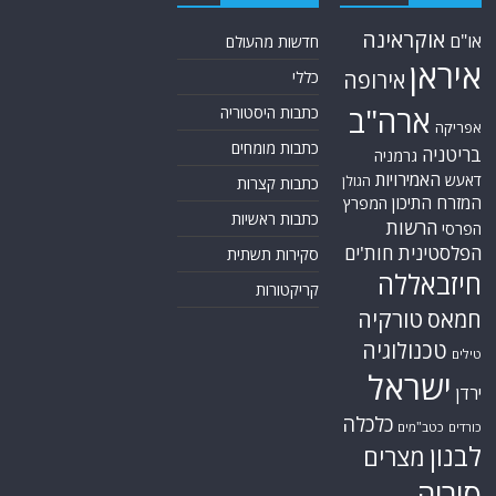
אוקראינה
או"ם
חדשות מהעולם
איראן
אירופה
כללי
ארה"ב
כתבות היסטוריה
אפריקה
כתבות מומחים
בריטניה
גרמניה
האמירויות
דאעש
הגולן
כתבות קצרות
המזרח התיכון
המפרץ
כתבות ראשיות
הרשות
הפרסי
הפלסטינית
חות'ים
סקירות תשתית
חיזבאללה
קריקטורות
טורקיה
חמאס
טכנולוגיה
טילים
ישראל
ירדן
כלכלה
כורדים
כטב"מים
לבנון
מצרים
סוריה