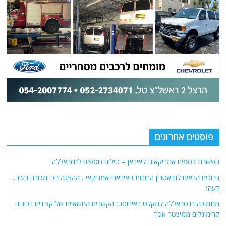
פוסטים אחרונים
הפשרת כספים אמריקאית לאיראן = טילים נוספים לחיזבאללה
ברוכים הבאים לתיאטרון הבובות האיראני-אמריקאי . ההצגה הכי מכורה בעיר.
דעה!
מתמיכה בנסראללה למקלט באירופה: הקשרים החשאיים של קצינים בכירים
קרימינלים ממשטר אסד