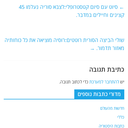
e
er
l
g
s
←
סיוט עם סיום קטסטרופלי:לצבא סוריה נעלמו 45
b
ra
A
קצינים וחיילים במדבר.
o
m
p
o
p
שולי הביצה הסורית רוטטים:רוסיה מוציאה את כל כוחותיה
k
מאזור תדמור.
→
כתיבת תגובה
יש
להתחבר למערכת
כדי לכתוב תגובה.
מדורי כתבות נוספים
חדשות מהעולם
כללי
כתבות היסטוריה