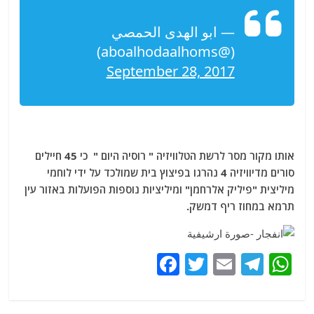
— ابو الهدى الحمصي
(@aboalhodaalhoms)
September 28, 2017
אותו מקור מסר לרשת הטלוויזיה " רוסיה היום " כי 45 חיילים
סורים מדיוויזיה 4 נהרגו בפיצוץ בית שמולכד על ידי לוחמי
מיליצית "פיליק אלרחמן" ומיליציות נוספות הפועלות באזור עין
תרמא במחוז ריף דמשק.
F
T
E
T
W
a
w
m
el
h
c
itt
ai
e
at