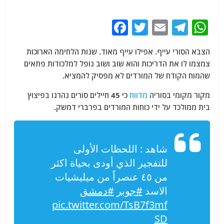
F
T
E
T
W
a
w
m
el
h
הצבא הסורי עייף. אפילו עייף מאוד. שנות הלחימה הארוכות
c
itt
ai
e
at
צמצמו לו את הדריכות והוא שוב ושוב נופל למלכודות פתאים
e
er
l
g
s
שהמוח הקודח של המורדים לא מפסיק להמציא.
b
ra
A
מקור מקומי בסוריה
מדווח
כי 45 חיילים סורים נהרגו בפיצוץ
o
m
p
בית ממולכד על ידי כוחות המורדים בפרברי דמשק.
o
p
k
شاهد : اللحظات الأولى
للتفجير الذي أودى بحياة اكثر
من ٤٥ عنصراً من ميليشيات
الاسد
#جوبر
#دمشق
pic.twitter.com/TsB7f3mf
SD