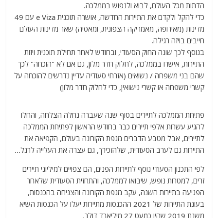
הדתות מכל העולם, לבוא ולנפוש בממלכה.
כדי להקל ולקדם את התיירות החדשה, אושרה תוכנית e Viza עם 49
מדינות (מאירופה, מאמריקה הצפונית, ומאסיה) שאר מדינות העולם
חייבים בויזה רגילה.
בנוסף לכך שונה החוק הסעודי, ובחודש לאחר תחילת תוכנית ויזות
התיירות, אישרו בממלכה, לחלוק חדר מלון, גם אם לא "הוכחה" לכך
שהם בני משפחה / נשואים (אזרחי סעודיה עדיין נדרשים להוכחה על
קשרי משפחה או קשרי נישואין, כדי לחלוק חדר מלון)
פתיחת הממלכה לתיירים בסוף שנה שעברה נחלה הצלחה, והחלו
להגיע עשרות אלפי תיירים כבר בחודש הראשון לפתיחת הממלכה
לתיירים, אבל מטבע הדברים מגפת הקורונה בעולם, הקפיאה את
התיירות גם לערב הסעודית, שלהזכירך, גם עצרה את העלייה לרגל…
לפי התכנון הסעודי נוסף לתיירות הפנים, הם צפויים למיליוני תיירים
זרים, למטרות נופש, שיבואו לממלכה, והתחזית הסעודית שלאחר
הפגיעה בתיירות השנה, עקב מגפת הקורונה והצניחה בהכנסות,
בעונת התיירות של 2021 ההכנסות מתיירות יעלו על הכנסות השיא
משנת 2019 שהיו כמעט 27 מיליארד דולר.