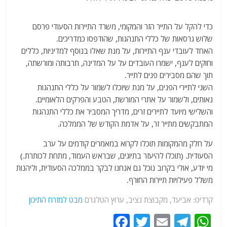
כדי להקל על התייר הזר והמקומי, משרד התיירות הסעודי פרסם
שלוש גרסאות של כללי התנהגות, שהודפסו כמדריכים.
האחד לעובדי ענף התיירות, על מנת שאלו בנוסף למדיניות, כללים
וחוקים לענף, ישמרו העובדים על על המדינה, תרבותה ומורשתה,
תוך שהם מסבירים פנים לתייר.
השני לתיירי הפנים, על מנת שיוכלו לשמור על כללי התנהגות
נאותים, ולשמור על אתרי המורשת, הטבע והפרקים הלאומיים.
והשלישי מיועד לתיירים זרים, מדריך המסביר את כללי התנהגות
המתבקשים מתייר זר, על אדמת הקודש של הממלכה.
על חלק מהמקומות תוכלו לקרוא במאמרים קודמים על ערב
הסעודית. (תוכלו להיעזר בתיוגים, שבראש העמוד, מתחת לכותרת.)
מי יודע, אולי בקרוב נוכל גם אנחנו לבקר בממלכה הסעודית, וליהנות
משלל פעילויות תיירות החורף.
קרדיט: אביעד, מקבוצת נציב, ערוץ הטלגרם
מבט למזרח התיכון
F
T
E
T
W