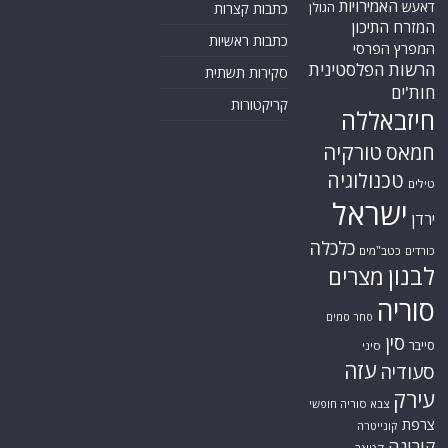
האמירויות
דאעש
הגולן
כתבות קצרות
המזרח התיכון
כתבות ראשיות
המפרץ הפרסי
הרשות הפלסטינית
סקירות תשתית
חות'ים
קריקטורות
חיזבאללה
טורקיה
חמאס
טכנולוגיה
טילים
ישראל
ירדן
כלכלה
כורדים
כטב"מים
לבנון
מצרים
סוריה
סחר סמים
סין
סייבר
סיני
עזה
סעודיה
עירק
צבא סוריה חופשי
צרפת
קונייטרה
קורונה