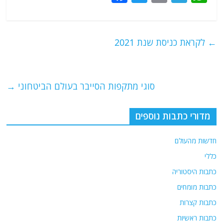
a
w
m
el
h
c
itt
ai
e
at
e
er
l
g
s
←
לקראת כניסת שנת 2021
b
ra
A
o
m
p
o
p
סוגי מתקפות הסייבר בעולם הביטחוני
→
k
מדורי כתבות נוספים
חדשות מהעולם
כללי
כתבות היסטוריה
כתבות מומחים
כתבות קצרות
כתבות ראשיות