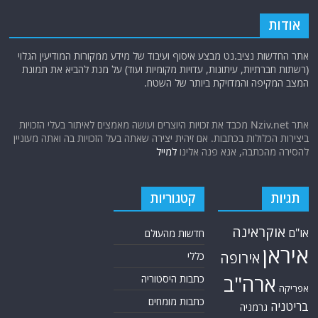
אודות
אתר החדשות נציב.נט מבצע איסוף ועיבוד של מידע ממקורות המודיעין הגלוי
(רשתות חברתיות, עיתונות, עדויות מקומיות ועוד) על מנת להביא את תמונת
המצב המקיפה והמדויקת ביותר של השטח.
אתר Nziv.net מכבד את זכויות היוצרים ועושה מאמצים לאיתור בעלי הזכויות
ביצירות הכלולות בכתבות. אם זיהית יצירה שאתה בעל הזכויות בה ואתה מעוניין
להסירה מהכתבה, אנא פנה אלינו
למייל
תגיות
קטגוריות
אוקראינה
או"ם
חדשות מהעולם
איראן
אירופה
כללי
ארה"ב
כתבות היסטוריה
אפריקה
כתבות מומחים
בריטניה
גרמניה