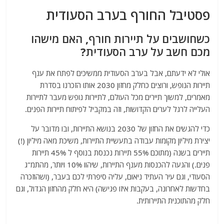
a
w
m
el
h
פסטיבל החורף בערב הסעודית
c
itt
ai
e
at
e
er
l
g
s
כשחושבים על תיירות חורף, האם מישהו
b
ra
A
מכם חשב על ערב הסעודית?
o
m
p
אולי לא ידעתם, אבל בערב הסעודית ממשיכים לפתח את ענף
o
p
תיירות הנופש, ורוצים כחלק מחזון 2030 אותו הזכרנו בסדרת
k
מאמרים, למשוך תיירים מכל העולם, לתיירות נופש מעבר לתיירות
העלייה לרגל לערים הקדושות, וזה במקביל לפיתוח תיירות הפנים.
כדי להגשים את החזון של 2030 בנושא התיירות, ובו מדובר על
יצירת מיליון מקומות עבודה בתעשיית התיירות, משיכת מאה מיליון (!)
תיירים בשנה (מתוכם 55% תיירות נכנסת בנוסף ל 45% תיירות
פנים.) והגעה להכנסות מענף התיירות, שיהוו 10% ויותר, מהתמ"ג
הסעודי, וגם עיר העתיד ניאום, עליה סיפרתי לכם בעבר, (ושהוזכרה
בחדשות לאחרונה, בעקבות איזו פגישה) היא חלק מהחזון הגדול, וגם
חלק מהתוכנית התיירותית.