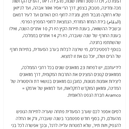
הממלכה, ויכללו 300 חוויות שונות, מהבירה ריאד, הערים הקדושות
מכה ומדינה, מטבוק בצפון, דרך הרי אסיר ואזור אבהה, ועד לג’יזאן
שלא רחוקה מגבול תימן, ומג’דה לחוף הים האדום ועד לעיר דמאם
(الدمّام‎) בירת המחוז המזרחי, הנמצאת לחופי המפרץ הפרסי.
ובשביל ההשוואה, בעונת תיירות הקיץ היו רק 10 אתרים השנה, ואילו
בעונת החורף של שנה שעברה, היו רק 14 אתרים בממלכה,
שהשתתפו בחגיגה.
בנוסף לפסטיבלים, מי שירצה לבלות בערב הסעודית, בתיירות חורף
של הרים ושלג, יוכל גם את זו למצוא.
לידיעתכם, יש לפחות 23 מוזאונים שונים בכל רחבי הממלכה,
ממוזאונים קטנים המציגים את התרבות המקומית, דרך מוזאונים
ליצירות אומנות מגוונות, כמובן גם מוזאונים בנושאי דת והיסטוריה של
המדינה, ומוזאון המוקדש לחקלאות, ועד למוזאון של ארמקו =
Aramco חברת הנפט הלאומית.
לסיום אספר לכם שערב הסעודית פתחה שעריה לתיירות הנופש
מהעולם, רק בסוף חודש ספטמבר בשנה שעברה, ורק אז החלה
להנפיק ויזות תייר, שלא למטרות עלייה לרגל, ובכך אפשרה לכל בני