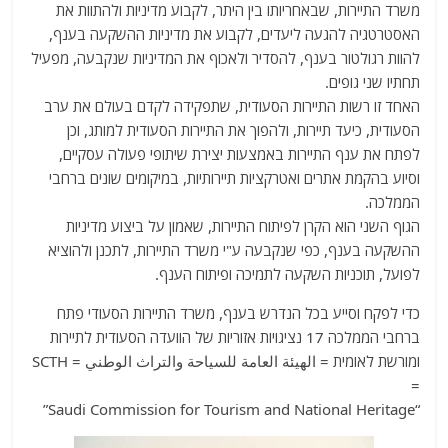
משרד התיירות, שבאחריותו בין היתר, לקבוע מדיניות ולהתוות את
האסטרטגיה להגעה ליעדים, לקבוע את מדיניות ההשקעה בענף,
להוות רגולטור בענף, להסדיר ולאכוף את המדיניות שנקבעה, מפעיל
תחתיו שני גופים.
האחד זו רשות התיירות הסעודית, שתפקידה לקדם בעולם את ערב
הסעודית, כיעד תיירות, ולהפוך את התיירות הסעודית למותג, וכן
לפתח את ענף התיירות באמצעות יצירת שיתופי פעולה עסקיים,
וסיוע בהקמת אתרים ואטרקציות תיירותיות, במיקומים שונים ברחבי
הממלכה.
הגוף השני הוא הקרן לפיתוח התיירות, שאמון על ביצוע מדיניות
ההשקעה בענף, כפי שנקבעה ע"י משרד התיירות, לתכנן ולהוציא
לפועל, תוכניות השקעה לתמיכה ופיתוח הענף.
כדי לפקח וסייע בכל הנדרש בענף, משרד התיירות הסעודי פתח
ברחבי הממלכה 17 נציגויות אזוריות של הוועדה הסעודית לתיירות
ומורשת לאומית = الهيئة العامة للسياحة والتراث الوطني = SCTH
=
“Saudi Commission for Tourism and National Heritage”