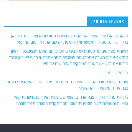
פוסטים אחרונים
טראמפ: הולכים להשמיד את המתקן הגרעיני הסודי והמבוצר ביותר באיראן
בהרי הזגרוס. ספוילר: אפשר ואיראן מסתירה שם את האורניום המועשר
ראיונות מצולמים על ענייני דיומא בעולם הערבי עם האתר "נציב.נט": ראיון
מס' 48 אודות מטרה אסטרטגית ששלחה מסר אמריקאי חריף לאיראן וכיצד
מילטו את הנשיא טראמפ מטורקיה לאחר איום על חייו
פרוטקשן ימי
אותות בשמי המזרח התיכון: רשתות החירום של פיקוד המרכז האמריקני נפתחו
בבת אחת. מי מאחורי החשיפה?
לקראת מהלך גדול ? צבא ארה"ב השמיש בשעות האחרונות רשתות קשר
צבאיות ומערכות קשר מוצפנות באופן חסר תקדים במרחב מיצר הורמוז