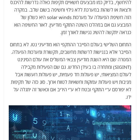
להיחשף, בדיוק כמו מבצעים חשאיים תקיפות כאלה נדרשות להיכנס
ולצאת או לשהות במערכת ללא גילוי וחשיפה בשום שלב. במקרה
הזה חשיפת הפעולה על מערכות solar winds היא כשלון של
המבצע גם אם במהלכו השיגה התוקף מודיעין. לאור החשיפה הוא
כנראה יתקשה להשיג נגישות לאורך זמן.
התחום השלישי בעולם הסייבר ההתקפי הוא מודיעיני נטו. לא בתחום
הסייבר אלא בנגישות לרשתות מחשבים, תקשורת ומערכות הפעלה.
המטרה שם היא השגת מודיעין צבאי המשלים את עולם הסיגינט
(SIGINT) ומתחרה בו בעידן החדש. גם שם הפעילות מקבילה
לעולם המציאותי, יש פעולות חד פעמיות, יש פעולות רועשות אבל
מניבות ויש פעולות עמוקות וחשאיות לטווח ארוך. סוג כזה של תקיפות
לא יפורסם ע"י התוקף ובטח לא ע"י היריב אם וכאשר זה יתגלה על
ידו.