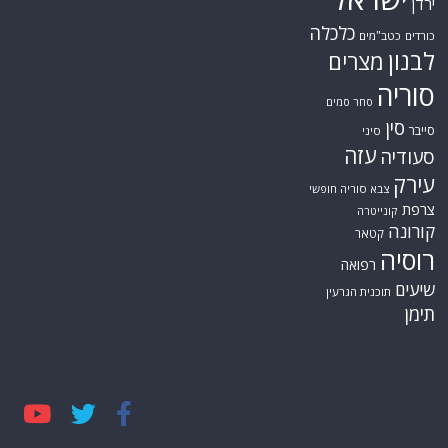
ירדן
כלכלה
כורדים
כטב"מים
לבנון
מצרים
סוריה
סחר סמים
סין
סייבר
סיני
עזה
סעודיה
עירק
צבא סוריה חופשי
צרפת
קונייטרה
קורונה
קטאר
רוסיה
רפואה
שיעים
תוכנית הגרעין
תימן