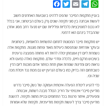
F
T
E
T
W
a
w
m
el
h
בעניין מתקפות הסייבר שהפכו ללהיט בשבועות האחרונים חשוב
c
itt
ai
e
at
לעשות אבחנה בין סוגי תקיפה שונים (רק בעולם הביטחוני, אני בכלל
e
er
l
g
s
לא נכנס למוטיבציות כלכליות ופליליות שם יש מנעד רחב מסוג אחר)
b
ra
A
שההבדל בינהם הוא דרמטי.
o
m
p
יש מתקפות סייבר המכוונות לתחום התשתיות הלאומיות, ביטחוניות
o
p
ובעיקר אזרחיות שנתפסות כיעילות מאוד ופחות מוגנות. מתקפות אלה
נשמרות ליום דין ועוצמתן יכולה להיות לא פחותה מפצצה גרעינית
k
בשיבוש מרקם חיים, כלכלה וסדרי עולם. מתקפות כאלה כמעט ולא
נראות כיום ומדינות שומרות אותן תחת כפתור אדום מוכנות ליום הדין
כשבתחום הזה בדיוק כמו בעולם הגרעין יש גם מכות נגד ויכולת מכה
שניה וכו׳.
כדי להגיע ליכולת הפעלה איכותית ועמוקה של נשק סייבר נדרש
מודיעין סייברי אינטימי על היריב הכולל מבנה רשתות, אבטחה
ומפעילים, איתור פרצות בכל התחומים ובניית מתווה תקיפה. להשגת
מודיעין סייבר צריך לעשות תקיפות מודיעיניות. תקיפות שלא אמורות