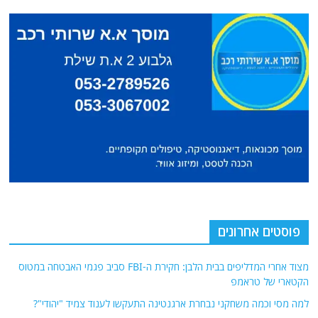
פוסטים אחרונים
מצוד אחרי המדליפים בבית הלבן: חקירת ה-FBI סביב פגמי האבטחה במטוס
הקטארי של טראמפ
למה מסי וכמה משחקני נבחרת ארגנטינה התעקשו לענוד צמיד "יהודי"?