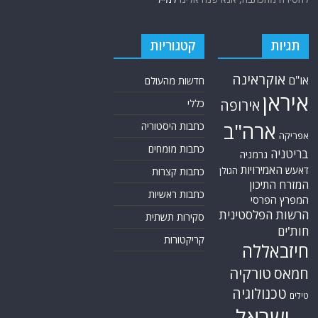
תגיות
קטגוריות
אוקראינה
או"ם
חדשות מהעולם
איראן
אירופה
כללי
ארה"ב
כתבות היסטוריה
אפריקה
כתבות מומחים
בריטניה
גרמניה
האמירויות
דאעש
הגולן
כתבות קצרות
המזרח התיכון
כתבות ראשיות
המפרץ הפרסי
הרשות הפלסטינית
סקירות תשתית
חות'ים
קריקטורות
חיזבאללה
טורקיה
חמאס
טכנולוגיה
טילים
ישראל