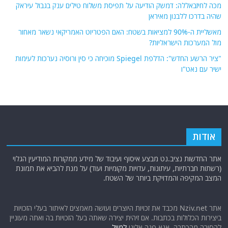
מכה לחיזבאללה: דמשק הודיעה על תפיסת משלוח טילים ענק בגבול עיראק
שהיה בדרכו ללבנון מאיראן
מאשליית ה-90% למציאות בשטח: האם הפטריוט האמריקאי נשאר מאחור
מול המערכות הישראליות?
"ציר הרשע החדש": הדלפת Spiegel מוכיחה כי סין ורוסיה נערכות לעימות
ישיר עם נאט"ו
אודות
אתר החדשות נציב.נט מבצע איסוף ועיבוד של מידע ממקורות המודיעין הגלוי
(רשתות חברתיות, עיתונות, עדויות מקומיות ועוד) על מנת להביא את תמונת
המצב המקיפה והמדויקת ביותר של השטח.
אתר Nziv.net מכבד את זכויות היוצרים ועושה מאמצים לאיתור בעלי הזכויות
ביצירות הכלולות בכתבות. אם זיהית יצירה שאתה בעל הזכויות בה ואתה מעוניין
להסירה מהכתבה, אנא פנה אלינו
למייל