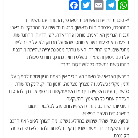
F
T
E
T
W
a
w
m
el
h
*- סוכנות הידיעות האיראנית "פארס", המזוהה עם משמרות
c
itt
ai
e
at
המהפכה, פרסמה היום (ראשון) פרטים חדשים על ההתנקשות באבי
e
er
l
g
s
תכנית הגרעין האיראנית, מוחסן פחריזאדה. לפי הדיווח, ההתנקשות
b
ra
A
בוצעה באמצעות נשק אוטומטי שהופעל מרחוק ולא על ידי חוליית
מתנקשים. לפי החקירה, האש נורתה ממכונת ירייה שהייתה מורכבת
o
m
p
על רכב ניסאן והופעלה בשלט רחוק. כמו כן, דווח כי פעולת
o
p
ההתנקשות נמשכה כשלוש דקות בלבד.
k
הפרשן הצבאי של האתר מעיר כי " אין באמת הגיון ויכולת לסמוך על
תזמון מקלע נשלט. זה מצריך מצלמה, תזמון מדוייק, לינק תקשורת
כלשהו, בעיית השהייה בין תמונה/ירי/תקשורת ובסוף אין דרך להבטיח
הצלחה אחרי כל המאמץ וההשקעה.
הגיוני יותר שהרכב נועד להשהייה וחסימה, לבלבול והימום
המאבטחים מעצם הפיצוץ.
ובסוף, נגיד שהיה שימוש במקלע נשלט, מה הצורך לפוצץ את הרכב
עם הנשק? זה הרי משהו שניתן בקלות לשחזר ולהבין לא נשנה כמה
נזק נגרם.