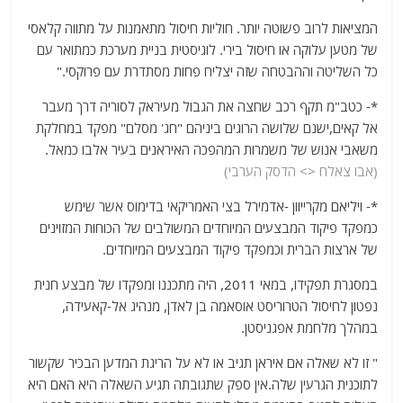
המציאות לרוב פשוטה יותר. חוליות חיסול מתאמנות על מתווה קלאסי
של מטען עלוקה או חיסול בירי. לוגיסטית בניית מערכת כמתואר עם
כל השליטה וההבטחה שזה יצליח פחות מסתדרת עם פרוקסי."
*- כטב"מ תקף רכב שחצה את הגבול מעיראק לסוריה דרך מעבר
אל קאים,ישנם שלושה הרוגים ביניהם "חג' מסלם" מפקד במחלקת
משאבי אנוש של משמרות המהפכה האיראנים בעיר אלבו כמאל.
(אבו צאלח <> הדסק הערבי)
*- ויליאם מקרייוון -אדמירל בצי האמריקאי בדימוס אשר שימש
כמפקד פיקוד המבצעים המיוחדים המשולבים של הכוחות המזוינים
של ארצות הברית וכמפקד פיקוד המבצעים המיוחדים.
במסגרת תפקידו, במאי 2011, היה מתכננו ומפקדו של מבצע חנית
נפטון לחיסול הטרוריסט אוסאמה בן לאדן, מנהיג אל-קאעידה,
במהלך מלחמת אפגניסטן.
" זו לא שאלה אם איראן תגיב או לא על הריגת המדען הבכיר שקשור
לתוכנית הגרעין שלה.אין ספק שתגובתה תגיע השאלה היא האם היא