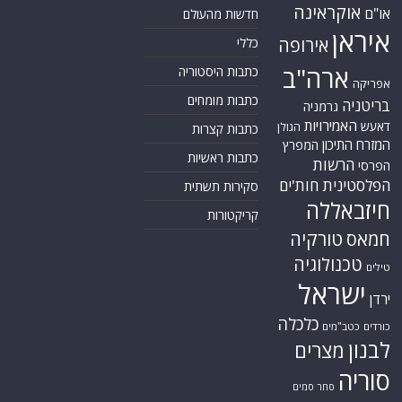
אוקראינה
או"ם
חדשות מהעולם
איראן
אירופה
כללי
ארה"ב
כתבות היסטוריה
אפריקה
כתבות מומחים
בריטניה
גרמניה
האמירויות
דאעש
הגולן
כתבות קצרות
המזרח התיכון
המפרץ
כתבות ראשיות
הרשות
הפרסי
הפלסטינית
חות'ים
סקירות תשתית
חיזבאללה
קריקטורות
טורקיה
חמאס
טכנולוגיה
טילים
ישראל
ירדן
כלכלה
כורדים
כטב"מים
לבנון
מצרים
סוריה
סחר סמים