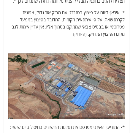
תצליח להגיב בחוכמה מבלי להצית מלחמה גדולה שתגרום לכך ".
*- איראן: דיווח על פיצוץ בסננדג' עם הבזק אור גדול, צפונית
לקרמנשאה. על פי עיתונאית מקומית, המדובר בפיצוץ במפעל
פטרוכימי או בבסיס צבאי שממוקם בסמוך אליו. אין עדיין אימות לגבי
מקום הפיצוץ המדוייק.
(פארוק)
*- המודיעין האירני מפרסם את תמונות החשודים בחיסול ביום שישי :