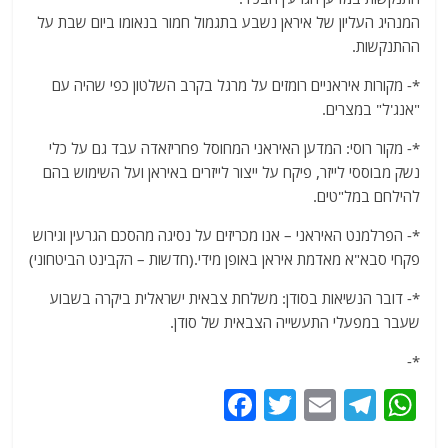
המנהיג העליון של איראן נשבע בתגמול חמור בנאומו ביום שבת על
ההתנקשות.
*- מקורות איראניים רומזים על מרגל בקרב השלטון כפי שהיה עם
"אנג'ל" במצרים.
*- מקור רוסי: המדען האיראני המחוסל פחריזאדה עבד גם על כלי
נשק מבוססי לייזר, פיקח על ייצור לייזרים באיראן ועל השימוש בהם
להילחם במל"טים.
*- הפרלמנט האיראני – אנו מכריזים על נסיגה מהסכם הגרעין וגירוש
פקחי סבא"א מאדמת איראן באופן מידי.(חדשות – הקבינט הביטחוני)
*- דובר הנשיאות בסודן: משלחת צבאית ישראלית ביקרה בשבוע
שעבר במפעלי התעשייה הצבאית של סודן.
*-
F
T
E
T
W
a
w
m
el
h