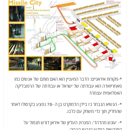
*-מקורות איראניים: הדבר המעניין הוא האם מותם של אנשים כמו
פאחריזאדה הוא עבודתה של ישראל או עבודתה של הרפובליקה
האסלאמית עצמה?
*- הנשיא הנבחר ג'ו ביידן הדמוקרט בן ה -78 נפצע בקרסולו לאחר
שהחליק תוך כדי משחק עם כלבו.
*- 'עונש מהדהד': המנהיג העליון של איראן דורש תגמול על
התנקשות במדען הגרעין הבכיר: