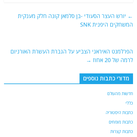
c
itt
ai
e
at
e
er
l
g
s
←
יורש העצר הסעודי -בן סלמאן קונה חלק מענקית
b
ra
A
המשחקים היפנית SNK
o
m
p
o
p
הפרלמנט האיראני הצביע על הגברת העשרת האורניום
k
לרמה של 20 אחוז
→
מדורי כתבות נוספים
חדשות מהעולם
כללי
כתבות היסטוריה
כתבות מומחים
כתבות קצרות