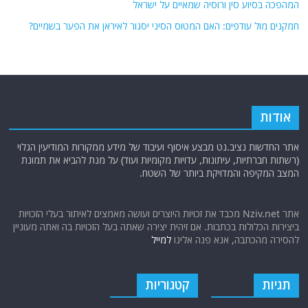
המהפכה בסיוע סין ורוסיה שמאיים על ישראל
חמקנים מול עודפים: האם המטוס הסיני יסגור לאיראן את הפער בשמיים?
אודות
אתר החדשות נציב.נט מבצע איסוף ועיבוד של מידע ממקורות המודיעין הגלוי
(רשתות חברתיות, עיתונות, עדויות מקומיות ועוד) על מנת להביא את תמונת
המצב המקיפה והמדויקת ביותר של השטח.
אתר Nziv.net מכבד את זכויות היוצרים ועושה מאמצים לאיתור בעלי הזכויות
ביצירות הכלולות בכתבות. אם זיהית יצירה שאתה בעל הזכויות בה ואתה מעוניין
להסירה מהכתבה, אנא פנה אלינו
למייל
תגיות
קטגוריות