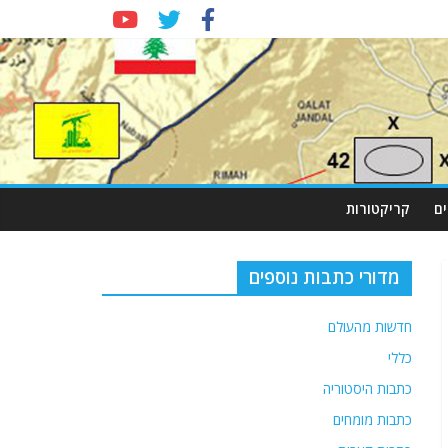
ם
קריקטורות
מדורי כתבות נוספים
חדשות מהעולם
כללי
כתבות היסטוריה
כתבות מומחים