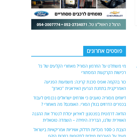
פוסטים אחרונים
מי משתלט על החרמון הסורי? מאחורי הקלעים של גל
רכישות הקרקעות המסתורי
כור בהקמה ואפס סכנת קרינה: משמעות הפגיעה
האמריקנית בתחנת הגרעין האיראנית "כארון"
דיווחים מסוריה טוענים כי אזרחים ישראלים נכנסים לעבוד
בכפרים הדרוזים בגולן הסורי. האומנם? מה מאחורי ?
הודאה דרמטית בפנטגון: לאיראן יכולת לנטרל את ההגנה
האווירית שלנו, הברירה היחידה – השמדה טוטאלית
הצבת כ-100 מכליות תדלוק אוויריות אמריקאיות בישראל
מעיד על היערכות מיידית לתקיפות רחבות היקף,