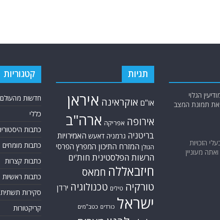
תגיות
קטגוריות
יעין הגלוי
איראן
חדשות מהעולם
אוקראינה
או"ם
א את תמונת המצב
כללי
ארה"ב
אירופה
אפריקה
כתבות היסטוריה
בריטניה
האמירויות
גרמניה
דאעש
בעלי הזכויות
כתבות מומחים
המזרח התיכון
המפרץ הפרסי
הגולן
אתה מעוניין
הרשות הפלסטינית
חות'ים
כתבות קצרות
חיזבאללה
חמאס
כתבות ראשיות
טורקיה
טכנולוגיה
ירדן
טילים
סקירות תשתית
ישראל
כורדים
כטב"מים
קריקטורות