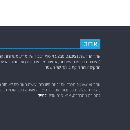
אודות
אתר החדשות נציב.נט מבצע איסוף ועיבוד של מידע ממקורות המוד
(רשתות חברתיות, עיתונות, עדויות מקומיות ועוד) על מנת להבי
המקיפה והמדויקת ביותר של השטח.
אתר Nziv.net מכבד את זכויות היוצרים ועושה מאמצים לאיתור 
ביצירות הכלולות בכתבות. אם זיהית יצירה שאתה בעל הזכויות בה ו
להסירה מהכתבה, אנא פנה אלינו
למייל