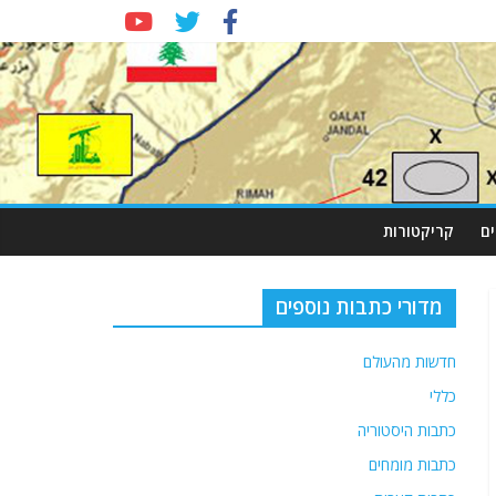
ם
קריקטורות
מדורי כתבות נוספים
חדשות מהעולם
כללי
כתבות היסטוריה
כתבות מומחים