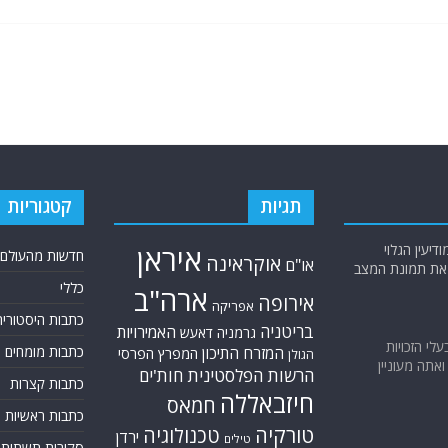
תגיות
קטגוריות
יעין הגלוי
איראן
חדשות מהעולם
אוקראינה
או"ם
א את תמונת המצב
כללי
ארה"ב
אירופה
אפריקה
כתבות היסטוריה
בריטניה
האמירויות
גרמניה
דאעש
בעלי הזכויות
כתבות מומחים
המזרח התיכון
המפרץ הפרסי
הגולן
אתה מעוניין
הרשות הפלסטינית
חות'ים
כתבות קצרות
חיזבאללה
חמאס
כתבות ראשיות
טורקיה
טכנולוגיה
ירדן
טילים
סקירות תשתית