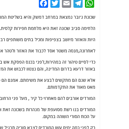
F
T
E
T
W
a
w
m
el
h
שכונת ג'ובר נמצאת במרחב דמשק והיא בשליטת המור
c
itt
ai
e
at
e
er
l
g
s
הלחימה סביב שכונה זאת היא מלחמת חפירות קלסית.
b
ra
A
היות והאזור מיושב בצפיפות ומכיל בתים משותפים רב
o
m
p
לאחרונה,מנסה משטר אסד לכבוד את האזור ולטהר את
o
p
k
באזור דרעא בדרום המדינה, והם נצטוו לכבוש את המק
אלא שגם הם מתקשים לבצע את משימתם. אמנם הם כל 
מאט מאוד את התקדמותם.
המורדים אורבים להם מאחרוי כל קיר , מעל פני הרחוב
המורדים בנו רשת מסועפת של מנהרות בשכונה זאת וכ
על הכוח הסורי השוהה במקום.
רק לפני כמה ימים עשו המורדים לצבא סוריה תרגיל 