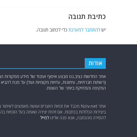
k
כתיבת תגובה
יש
להתחבר למערכת
כדי לכתוב תגובה.
אודות
אתר החדשות נציב.נט מבצע איסוף ועיבוד של מידע ממקורות המוד
(רשתות חברתיות, עיתונות, עדויות מקומיות ועוד) על מנת להבי
המקיפה והמדויקת ביותר של השטח.
אתר Nziv.net מכבד את זכויות היוצרים ועושה מאמצים לאיתור 
ביצירות הכלולות בכתבות. אם זיהית יצירה שאתה בעל הזכויות בה ו
להסירה מהכתבה, אנא פנה אלינו
למייל