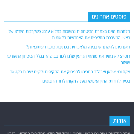
פוסטים אחרונים
מלחמות האגו בצמרת הביטחונית נמשכות במלוא עוזם: כשקרבות היח"צ של
ראשי המערכת מחליפים את האחראיות הלאומית
האם ניתן להשתמש בבינה מלאכותית בכתיבת כתבות עיתונאיות?
רוסיה: לא נחזיר את מומחי הגרעין שלנו לכור בבושהר בגלל הביטחון המעורער
שאזור
אקסיוס: איראן וארה"ב הסכימו להפסיק את התקיפות ולקיים שיחות בקטאר
בכייה לדורות: המין האנושי מפנה מקומו לדור הרובוטים
אודות
אתר החדשות נציב.נט מבצע איסוף ועיבוד של מידע ממקורות המודיעין הגלוי