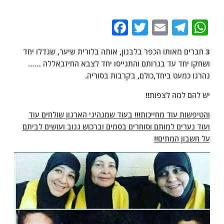
F
T
E
T
W
a
w
m
el
h
3 חברים מאותו הכפר בלבנון, אותה בלורית שיער, שגדלו יחד
c
itt
ai
e
at
ושחקו יחד עד בגרותם והתגייסו יחד לצבא החיזבאללה ……
e
er
l
g
s
נהרגו כמעט ביחד,כולם, בקרבות בסוריה.
b
ra
A
יש להם למה לצפות!!
o
m
p
והטיפשות עוד מחייכות!!! בעוד שמנהיגי הארגון שולחים עוד
o
p
ועוד נערים למותם וסוחרים בסמים וברכוש גנוב ועושים לביתם
k
על חשבון המתים!!