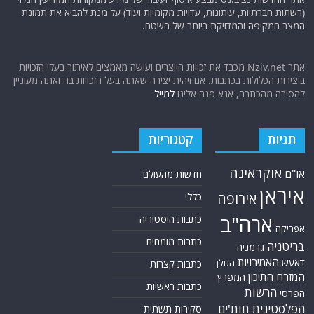
(רשתות חברתיות, עיתונות, עדויות מקומיות ועוד) על מנת להביא את תמונת
המצב המקיפה והמדויקת ביותר של השטח.
אתר Nziv.net מכבד את זכויות היוצרים ועושה מאמצים לאיתור בעלי הזכויות
ביצירות הכלולות בכתבות. אם זיהית יצירה שאתה בעל הזכויות בה ואתה מעוניין
להסירה מהכתבה, אנא פנה אלינו
למייל
תגיות
קטגוריות
אוקראינה
או"ם
חדשות מהעולם
איראן
אירופה
כללי
ארה"ב
כתבות היסטוריה
אפריקה
כתבות מומחים
בריטניה
גרמניה
האמירויות
דאעש
הגולן
כתבות קצרות
המזרח התיכון
המפרץ
כתבות ראשיות
הרשות
הפרסי
הפלסטינית
חות'ים
סקירות תשתית