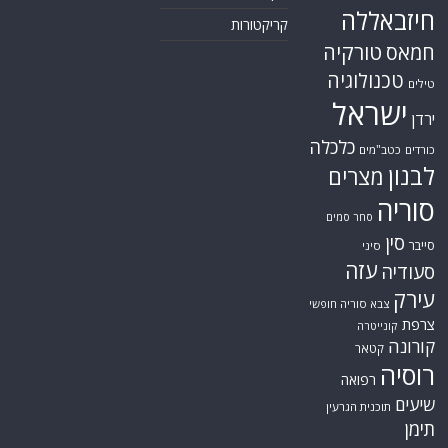
חיזבאללה
קריקטורות
טורקיה
חמאס
טכנולוגיה
טילים
ישראל
ירדן
כלכלה
כורדים
כטב"מים
לבנון
מצרים
סוריה
סחר סמים
סין
סייבר
סיני
עזה
סעודיה
עירק
צבא סוריה חופשי
צרפת
קונייטרה
קורונה
קטאר
רוסיה
רפואה
שיעים
תוכנית הגרעין
תימן