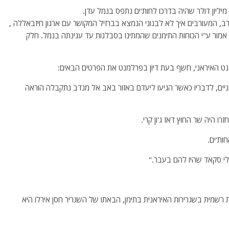
המעורבים איך לא לבנוני הנמצא בברזיל המקושר עם ארגון חיזבאללה ,
ור ע"י הכוחות התימנים שהמתינו בסבלנות עד עגינתה בנמל. חלק
למנט האיראני, חשף בעת דיון בפרלמנט את הפרטים הבאים:
אניים, לדבריו כאשר הגיעו ליעדם באזור באב אל מנדב נתקבלה הוראה
ות'ים.
ילי סקאד שהיו להם בעבר."
ומרו, משנת 2016 לא היתה נציגות רשמית בשגרירות האיראנית בתימן, הבאתו של השגריר חסן אירלו היא