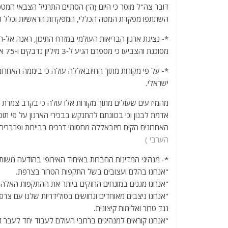
דובר צה"ל מוסר כי היום (ה') הסתיים התרגיל הצבאי המטכ"
השתתפו מפקדת המטה הכללי, המפקדות הראשיות וכלל הז
*- נציגת ארגון הבריאות העולמי במזרח התיכון, ראנה אל-חו
מסוכנת והצביעו כי מספרם הגיע ל-3 מיליון נדבקים ו-75 אלף מקרי מוות.
*- על פי מקורות מתוך החיזבאללה עולה כי ביממה האחרונ
ישראלי.
מהמידעים שעולים מתוך מקורות אלו עולה כי בקרב צמרת 
אדמת לבנון וכי בכוונתם להתנקש בבכירי הארגון על פי ת
האחרונים הקים חיזבאללה מחסומי דרכים בביירות ופרבריה
הערבי )
*- מנהיגי המדינות החברות באיחוד האירופי בהודעה משו
"אנחנו בהלם ועצובים בשל התקפות הטרור בצרפת.
"אנחנו מגנים במונחים החזקים ביותר את ההתקפות האלה
"אנחנו ניצבים מאוחדים ונחושים בסולידריות שלנו עם
נגד טרור ואלימות קיצונית.
"אנחנו קוראים למנהיגים ברחבי העולם לעבוד יחד לעבר די