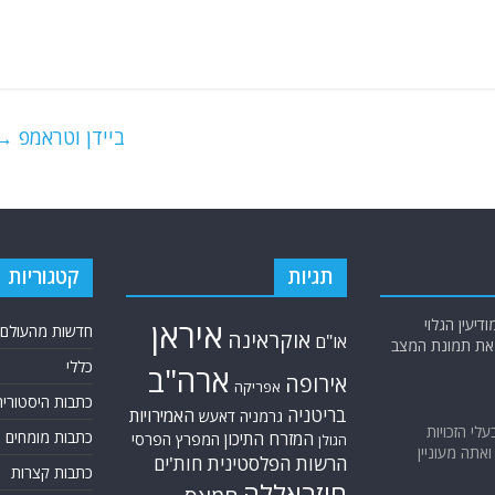
ביידן וטראמפ
→
תגיות
קטגוריות
יעין הגלוי
איראן
חדשות מהעולם
אוקראינה
או"ם
א את תמונת המצב
כללי
ארה"ב
אירופה
אפריקה
כתבות היסטוריה
בריטניה
האמירויות
גרמניה
דאעש
בעלי הזכויות
כתבות מומחים
המזרח התיכון
המפרץ הפרסי
הגולן
אתה מעוניין
הרשות הפלסטינית
חות'ים
כתבות קצרות
חיזבאללה