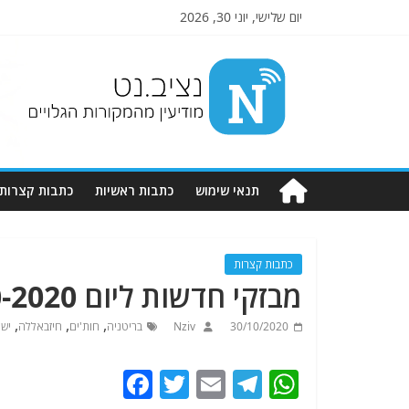
יום שלישי, יוני 30, 2026
Nziv.net
מודיעין
מהמקורות
הגלויים
תנאי שימוש
כתבות ראשיות
כתבות קצרות
כתבות קצרות
מבזקי חדשות ליום 30-10-2020. מתעדכן
,
,
,
30/10/2020
Nziv
בריטניה
חות'ים
חיזבאללה
יש
F
T
E
T
W