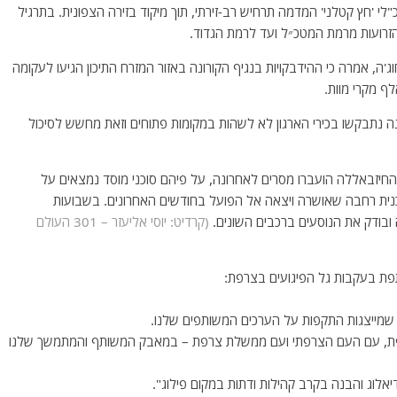
לי 'חץ קטלני' המדמה תרחיש רב-זירתי, תוך מיקוד בזירה הצפונית. בתרגיל
רועות מרמת המטכ״ל ועד לרמת הגדוד.
ג'ה, אמרה כי ההידבקויות בנגיף הקורונה באזור המזרח התיכון הגיעו לעקומה
ה נתבקשו בכירי הארגון לא לשהות במקומות פתוחים וזאת מחשש לסיכול
החיזבאללה הועברו מסרים לאחרונה, על פיהם סוכני מוסד נמצאים על
וכנית רחבה שאושרה ויצאה אל הפועל בחודשים האחרונים. בשבועות
 ובודק את הנוסעים ברכבים השונים.
(קרדיט: יוסי אליעזר – 301 העולם
תפת בעקבות גל הפיגועים בצרפת:
 שמייצגות התקפות על הערכים המשותפים שלנו.
 צרפת, עם העם הצרפתי ועם ממשלת צרפת – במאבק המשותף והמתמשך שלנו
אלוג והבנה בקרב קהילות ודתות במקום פילוג".