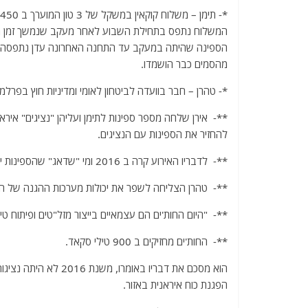
a
w
m
el
h
*- תימן – משלוח קוקאין במשקל של 3 טון המוערך ב 450 מיליון דולר שהיה בדרכו לחות'ים נתפס בנמל עדן.
c
itt
ai
e
at
המשלוח נתפס בתחילת השבוע לאחר מעקב שנמשך זמן רב, 
e
er
l
g
s
הספינה שהיתה במעקב עד התחנה האחרונה עדן נתפסה אמ
b
ra
A
מהסמים כבר הושמדו.
o
m
p
*- טהרן – חבר בוועדה לביטחון לאומי ומדיניות חוץ בפר
o
p
**- אירן שלחה מספר ספינות לתימן ועליהן "נציגים" איר
k
להחזיר את הספינות עם הנציגים.
**- לדבריו האירוע קרה ב 2016 ומי "שדאג" שהספינות יחזרו היה שר החוץ דאז ג'ון קרי.
**- טהרן הצליחה לשפר את יכולות מערכות ההגנה של הח
**- "היום החות'ים הם עצמאיים בייצור מזל"טים ופיתוח ט
**- החות'ים מחזיקים ב 900 טילי סקאד.
הוא מסכם את דבריו בא
הפגנת כוח איראנית באזור.