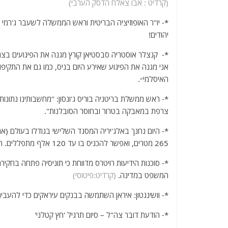
(קרדיט : אבו צאלח הדסק הערבי)
*- יו"ר האופוזיציה הבריטית וראש הממשלה לשעבר ג'רמי 
יהודים!
*- קנצלר אוסטריה סבסטיאן קורץ מגנה את הפיגועים בצרפ
אני מגנה את הפיגוע שאירע היום בניס, כמו גם את התקיפות 
האיסלמי״.
*- ראש ממשלת בריטניה בוריס ג'ונסון: "מחשבותינו נתונ
צרפת במאבקה בטרור ובחוסר הסובלנות".
*- היום נחנך באלג'יריה המסגד השלישי בגודלו בעולם (
265 מטרים, ואפשר להכניס בו עד 120 אלף מתפללים. העלות: כמיליארד דולרים.
*- סוכנות הידיעות רויטרס מדווחת כי תוניסיה פתחה בחקיר
המשפט במדינה.
(קרדיט:פיטוסי)
*- וושינגטון: איראן השתמשה בבנקים עיראקים כדי להעבי
*- הודעת דובר צה"ל – סיום תרגיל 'חץ קטלני'