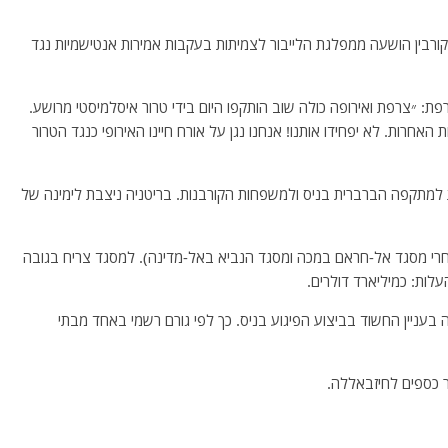
קורבין הושעה ממפלגת הלייבור לצמיתות בעקבות אמירות אנטישמיות נגד
ת: ״צרפת ואירופה כולה שוב הותקפו היום בידי טרור איסלמיסטי מרושע.
האחרות. לא יפחידו אותנו! אנחנו נגן על אורח חיינו האירופי כנגד הטרור
ות למתקפה הברברית בניס ולמשפחות הקורבנות. בריטניה ניצבת לימינה של
אחרי מסגד אל-חראם במכה ומסגד הנביא באל-מדינה). למסגד צריח בגובה
ה בעניין החשוד בביצוע הפיגוע בניס. כך לפי גורם רשמי באחד מבתי
ר כספים לחיזבאללה.