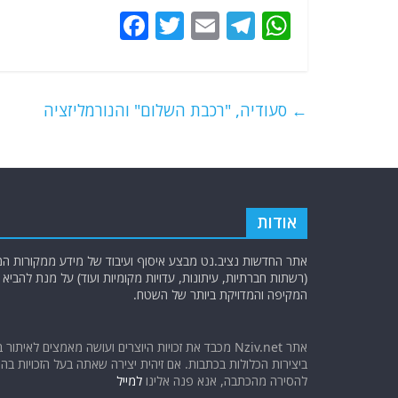
F
T
E
T
W
a
w
m
el
h
c
itt
ai
e
at
e
er
l
g
s
←
סעודיה, "רכבת השלום" והנורמליזציה
b
ra
A
o
m
p
o
p
k
אודות
אתר החדשות נציב.נט מבצע איסוף ועיבוד של מידע ממקורות המוד
(רשתות חברתיות, עיתונות, עדויות מקומיות ועוד) על מנת להבי
המקיפה והמדויקת ביותר של השטח.
אתר Nziv.net מכבד את זכויות היוצרים ועושה מאמצים לאיתור 
ביצירות הכלולות בכתבות. אם זיהית יצירה שאתה בעל הזכויות בה ו
להסירה מהכתבה, אנא פנה אלינו
למייל