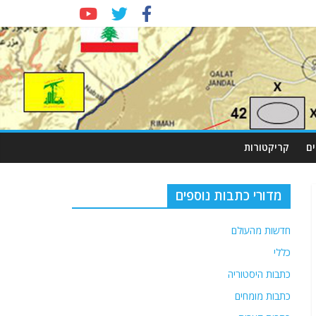
ם
קריקטורות
מדורי כתבות נוספים
חדשות מהעולם
כללי
כתבות היסטוריה
כתבות מומחים