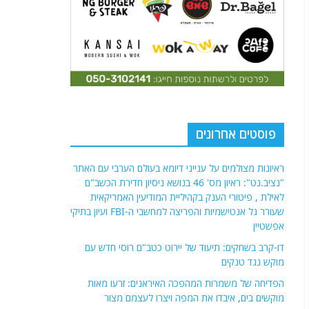
פוסטים אחרונים
ראיונות מצולמים על ענייני דיומא בעולם הערבי עם האתר
"נציב.נט": ראיון מס' 46 בנושא ניסיון חדירת הכשב"ם
לאילת , פיטורי הענק בקהיליית המודיעין האמריקאית
שעורר גל אנטישמיות והפריצה למחשבי ה-FBI ועיון בתיקי
אפשטיין
דו-קרב בשחקים: תיעוד של יירוט כטב"ם רוסי חדש עם
מוקש נגד טנקים
הפדיחה של משמרות המהפכה האיראנים: זרעו מאות
מוקשים בים, איבדו את המפה ויצרו לעצמם מצור