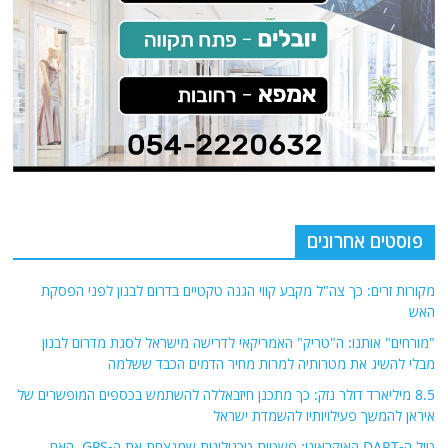
פוסטים אחרונים
מקורות זרים: כך צה"ל מקבע קווי הגנה טקטיים בדרום לבנון לפני הפסקת
האש
"מורחים" אותנו: ה"טריק" האמריקאי לדרישה מישראל לסגת מדרום לבנון
מבלי להשיג את מטרותיה למרות מחיר הדמים הכבד ששלמה
8.5 מיליארד דולר נזק: כך מתכנן חיזבאללה להשתמש בכספים המופשרים של
איראן להמשך פעילויותיו להשמדת ישראל
טיל ה-DART האוקראיני: פשטות טכנולוגית שמנצחת את ה-GPS. האם