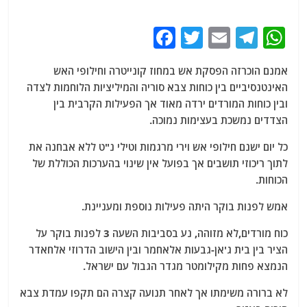
F
T
E
T
W
a
w
m
el
h
אמנם הוכרזה הפסקת אש במחוז קונייטרה וחילופי האש
c
itt
ai
e
at
האינטנסיביים בין כוחות צבא סוריה והמיליציות הלוחמות לצדה
e
er
l
g
s
ובין כוחות המורדים ירדה מאוד אך הפעילות הקרבית בין
b
ra
A
הצדדים נמשכת בעצימות נמוכה.
o
m
p
כל יום ישנם חילופי אש וירי מרגמות וטילי נ"ט ללא אבחנה את
o
p
לתוך ריכוזי תושבים אך בפועל אין שינוי בהערכות הכוללת של
הכוחות.
k
אמש לפנות בוקר היתה פעילות נוספת ומעניינת.
כוח מורדים,לא מזוהה, נע בסביבות השעה 3 לפנות בוקר על
הציר בין בית ג'אן-גבעות אלאחמר ובין הישוב הדרוזי אלחאדר
הנמצא פחות מקילומטר מגדר הגבול עם ישראל.
לא ברורה משימתו אך לאחר תנועה קצרה הם תקפו עמדת צבא