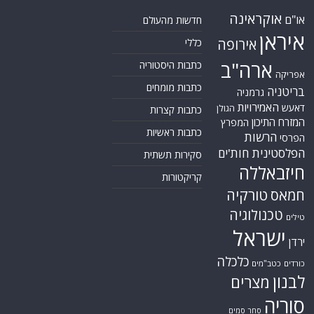
אוקראינה
או"ם
חדשות מהעולם
איראן
אירופה
כללי
ארה"ב
כתבות היסטוריה
אפריקה
כתבות מומחים
בריטניה
גרמניה
האמירויות
דאעש
הגולן
כתבות קצרות
המזרח התיכון
המפרץ
כתבות ראשיות
הרשות
הפרסי
הפלסטינית
חות'ים
סקירות תשתית
חיזבאללה
קריקטורות
טורקיה
חמאס
טכנולוגיה
טילים
ישראל
ירדן
כלכלה
כורדים
כטב"מים
לבנון
מצרים
סוריה
סחר סמים