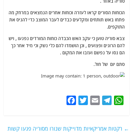
סוריה באזור .
הכוחות הסורים קראו לעזרה וכוחות אחרים הנמצאים במרחק מה
פתחו באש תותחים ומקלעים כבדים לעבר המוצב כדי להניס את
התוקפים.
צבא סוריה טוען כי עקב האש הכבדה כוחות המורדים נפגעו , ויש
להם הרוגים ופצועים , וכן הושמדו להם כלי נשק וכי מיד אחר כך
הם נסו על נפשם ועזבו את המקום .
סתם יום של חול.
F
T
E
T
W
a
w
m
el
h
c
itt
ai
e
at
e
er
l
g
s
←
רקטות אמריקאיות מדוייקות שנורו מסוריה פגעו קשות