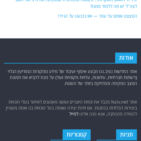
לצה"ל יש מה ללמוד ממנו?
הפצצנו אותם עד עפר — ואז נכנענו על הנייר!
אודות
אתר החדשות נציב.נט מבצע איסוף ועיבוד של מידע ממקורות המודיעין הגלוי
(רשתות חברתיות, עיתונות, עדויות מקומיות ועוד) על מנת להביא את תמונת
המצב המקיפה והמדויקת ביותר של השטח.
אתר Nziv.net מכבד את זכויות היוצרים ועושה מאמצים לאיתור בעלי הזכויות
ביצירות הכלולות בכתבות. אם זיהית יצירה שאתה בעל הזכויות בה ואתה מעוניין
להסירה מהכתבה, אנא פנה אלינו
למייל
תגיות
קטגוריות